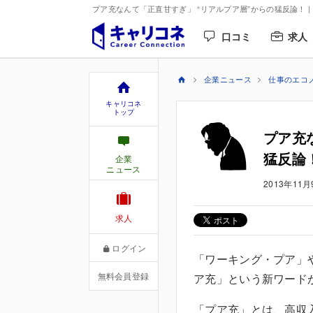
プア充なんて「正直甘すぎ」 “リアルプア層”からの猛反論！ |
口コミ
求人
企業ニュース
仕事のエコ
キャリコネ
トップ
プア充
猛反論
企業
ニュース
2013年11月
求人
ログイン
「ワーキング・プア」
無料会員登録
ア充」という新ワード
「プア充」とは、高収