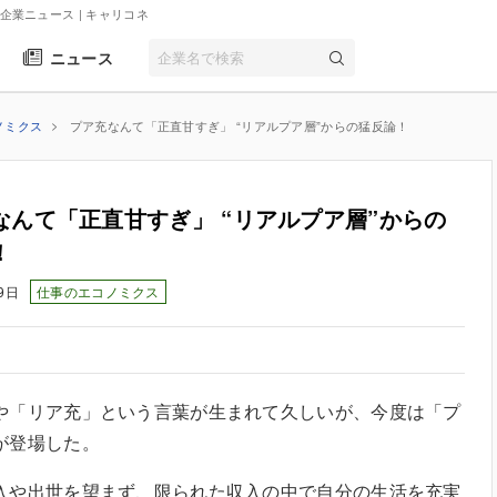
 企業ニュース
| キャリコネ
ニュース
ノミクス
プア充なんて「正直甘すぎ」 “リアルプア層”からの猛反論！
なんて「正直甘すぎ」 “リアルプア層”からの
！
9日
仕事のエコノミクス
や「リア充」という言葉が生まれて久しいが、今度は「プ
が登場した。
入や出世を望まず、限られた収入の中で自分の生活を充実