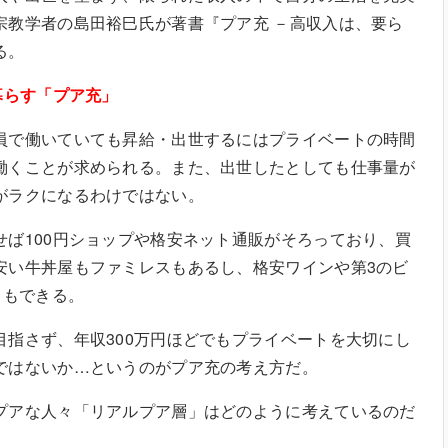
宗教学者の島田裕巳氏が著書『プア充 －高収入は、要ら
る。
暮らす「プア充」
員で働いていても昇給・出世するにはプライベートの時間
働くことが求められる。また、出世したとしても仕事量が
がラクになるわけではない。
せば100円ショップや格安ネット通販がそろっており、買
安い牛丼屋もファミレスもあるし、格安ワインや第3のビ
ともできる。
目指さず、年収300万円ほどでもプライベートを大切にし
ではないか…というのがプア充の考え方だ。
プアな人々「リアルプア層」はどのように考えているのだ