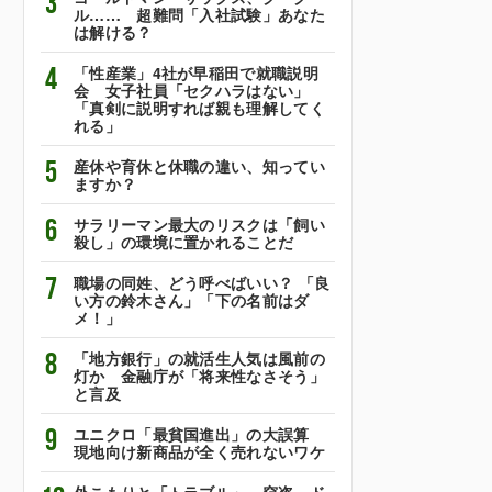
3
ル…… 超難問「入社試験」あなた
は解ける？
4
「性産業」4社が早稲田で就職説明
会 女子社員「セクハラはない」
「真剣に説明すれば親も理解してく
れる」
5
産休や育休と休職の違い、知ってい
ますか？
6
サラリーマン最大のリスクは「飼い
殺し」の環境に置かれることだ
7
職場の同姓、どう呼べばいい？ 「良
い方の鈴木さん」「下の名前はダ
メ！」
8
「地方銀行」の就活生人気は風前の
灯か 金融庁が「将来性なさそう」
と言及
9
ユニクロ「最貧国進出」の大誤算
現地向け新商品が全く売れないワケ
外こもりと「トラブル」 窃盗、ド