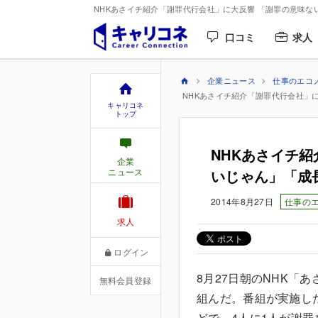
NHKあさイチ紹介「謝罪代行会社」に大反響 「謝罪の意味な
口コミ
求人
企業ニュース
仕事のエコ
NHKあさイチ紹介「謝罪代行会社」
キャリコネ
トップ
NHKあさイチ
企業
ニュース
いじゃん」「成
2014年8月27日
仕事の
求人
ログイン
8月27日朝のNHK「
無料会員登録
組んだ。番組が実施し
どで、4人に1人が謝