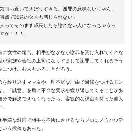
気持ち置いてきぼりすぎる。謝罪の意味ないじゃん」
時点で誠意の欠片も感じられない」
人ってそのまま成長したら謝れない人になっちゃうっ
すか！！！」
特に女性の場合、相手がなかなか謝罪を受け入れてくれな
者が家族や会社の上司になりすまして謝罪してくれるそう
みにつけこむ人もいることだろう。
めを繰り返すママ友や、理不尽な理由で因縁をつけるモン
は、「誠意」を盾に不当な要求を繰り返してくることがあ
自分で解決できなくなったら、客観的な視点を持った他人
だ。
途半端な対応で相手を不快にさせるならプロにノウハウ学
という投稿もあった。