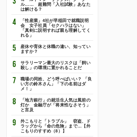
3
ル…… 超難問「入社試験」あなた
は解ける？
4
「性産業」4社が早稲田で就職説明
会 女子社員「セクハラはない」
「真剣に説明すれば親も理解してく
れる」
5
産休や育休と休職の違い、知ってい
ますか？
6
サラリーマン最大のリスクは「飼い
殺し」の環境に置かれることだ
7
職場の同姓、どう呼べばいい？ 「良
い方の鈴木さん」「下の名前はダ
メ！」
8
「地方銀行」の就活生人気は風前の
灯か 金融庁が「将来性なさそう」
と言及
9
外こもりと「トラブル」 窃盗、ド
ラッグから「命の危険」まで…【外
こもりのすすめ（8）】