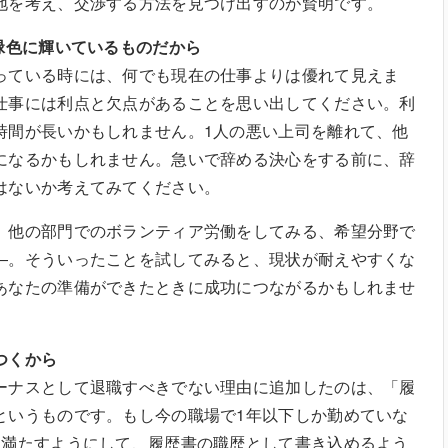
地を考え、交渉する方法を見つけ出すのが賢明です。
緑色に輝いているものだから
っている時には、何でも現在の仕事よりは優れて見えま
仕事には利点と欠点があることを思い出してください。利
時間が長いかもしれません。1人の悪い上司を離れて、他
になるかもしれません。急いで辞める決心をする前に、辞
はないか考えてみてください。
、他の部門でのボランティア労働をしてみる、希望分野で
―。そういったことを試してみると、現状が耐えやすくな
あなたの準備ができたときに成功につながるかもしれませ
つくから
ーナスとして退職すべきでない理由に追加したのは、「履
というものです。もし今の職場で1年以下しか勤めていな
を満たすようにして、履歴書の職歴として書き込めるよう