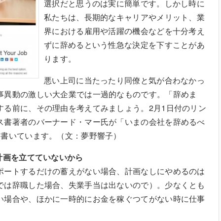
選択だと思うのは実に簡単です。しかし時に
私たちは、長期的なキャリアやメリット、業
界における雇用や活躍の機会などを十分考え
ずに辞めるという性急な決定を下すことがあ
ります。
悪い上司に当たったり同僚と気が合わなかっ
事異動の激しい大企業では一過的なものです。「辞めま
する前に、その理由を考えてみましょう。2月1日付のリン
ス書著者のバーナード・マー氏が「いまの会社を辞めるべ
を書いています。（文：夢野響子）
計画を立てていないから
ポートするだけの蓄えがない場合、計画なしにやめるのは
では辞職した場合、失業手当は出ないので）。少なくとも
い場合や、ほかに一時的にお金を稼ぐつてがない時に仕事
。