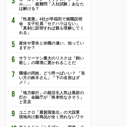
3
ル…… 超難問「入社試験」あなた
は解ける？
4
「性産業」4社が早稲田で就職説明
会 女子社員「セクハラはない」
「真剣に説明すれば親も理解してく
れる」
5
産休や育休と休職の違い、知ってい
ますか？
6
サラリーマン最大のリスクは「飼い
殺し」の環境に置かれることだ
7
職場の同姓、どう呼べばいい？ 「良
い方の鈴木さん」「下の名前はダ
メ！」
8
「地方銀行」の就活生人気は風前の
灯か 金融庁が「将来性なさそう」
と言及
9
ユニクロ「最貧国進出」の大誤算
現地向け新商品が全く売れないワケ
外こもりと「トラブル」 窃盗、ド