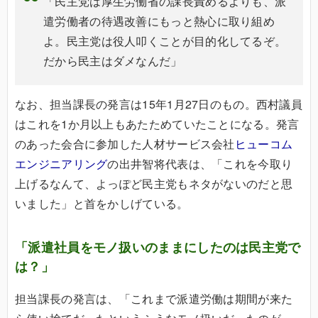
「民主党は厚生労働省の課長責めるよりも、派
遣労働者の待遇改善にもっと熱心に取り組め
よ。民主党は役人叩くことが目的化してるぞ。
だから民主はダメなんだ」
なお、担当課長の発言は15年1月27日のもの。西村議員
はこれを1か月以上もあたためていたことになる。発言
のあった会合に参加した人材サービス会社
ヒューコム
エンジニアリング
の出井智将代表は、「これを今取り
上げるなんて、よっぽど民主党もネタがないのだと思
いました」と首をかしげている。
「派遣社員をモノ扱いのままにしたのは民主党で
は？」
担当課長の発言は、「これまで派遣労働は期間が来た