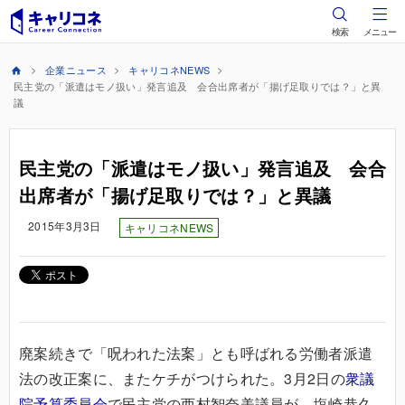
検索
メニュー
企業ニュース
キャリコネNEWS
民主党の「派遣はモノ扱い」発言追及 会合出席者が「揚げ足取りでは？」と異
議
民主党の「派遣はモノ扱い」発言追及 会合
出席者が「揚げ足取りでは？」と異議
2015年3月3日
キャリコネNEWS
廃案続きで「呪われた法案」とも呼ばれる労働者派遣
法の改正案に、またケチがつけられた。3月2日の
衆議
院予算委員会
で民主党の西村智奈美議員が、塩崎恭久