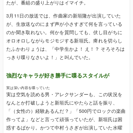
たが、番組の盛り上がりはイマイチ。
3月11日の放送では、作曲家の新垣隆が出演していた
が、生放送なのにまず声が小さすぎて何を言っている
のか聞き取れない。何かを質問しても、伏し目がちに
オロオロしながらモジモジする新垣氏。痺れを切らし
たふかわりょうは、「中学生かよ！ え！？ そろそろは
っきり喋りなさいよ！」と叫んでいた。
強烈なキャラが好き勝手に喋るスタイルが
実は深い内容を喋っていた
実は空気を読める男・アレクサンダーも、この状況を
なんとか打破しようと新垣氏にやたらと話を振り、
「（女性の）経験あるんだ？」「500円でロックの楽曲
作ってよ」などと言って頑張っていたが、新垣氏は困
惑するばかり。かつて中村うさぎが出演していた水曜