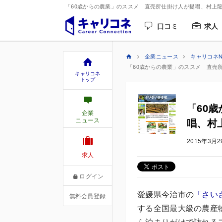
「60歳からの農業」のススメ 直売所仕掛け人が提唱、村上龍
口コミ
求人
企業ニュース
キャリコネN
「60歳からの農業」のススメ 直売
キャリコネ
トップ
「60
企業
ニュース
唱、村
2015年3月2
求人
ログイン
愛媛県今治市の
「さい
無料会員登録
する全国最大級の農産
ら泊まりがけで訪れる