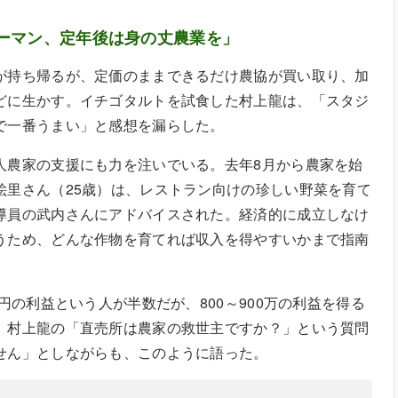
ーマン、定年後は身の丈農業を」
が持ち帰るが、定価のままできるだけ農協が買い取り、加
どに生かす。イチゴタルトを試食した村上龍は、「スタジ
で一番うまい」と感想を漏らした。
人農家の支援にも力を注いでいる。去年8月から農家を始
絵里さん（25歳）は、レストラン向けの珍しい野菜を育て
導員の武内さんにアドバイスされた。経済的に成立しなけ
うため、どんな作物を育てれば収入を得やすいかまで指南
万円の利益という人が半数だが、800～900万の利益を得る
、村上龍の「直売所は農家の救世主ですか？」という質問
せん」としながらも、このように語った。