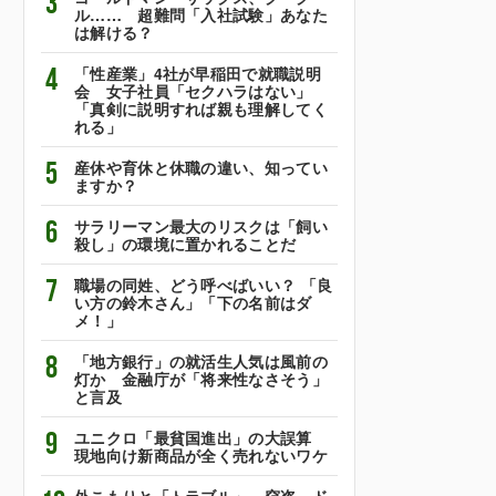
3
ル…… 超難問「入社試験」あなた
は解ける？
4
「性産業」4社が早稲田で就職説明
会 女子社員「セクハラはない」
「真剣に説明すれば親も理解してく
れる」
5
産休や育休と休職の違い、知ってい
ますか？
6
サラリーマン最大のリスクは「飼い
殺し」の環境に置かれることだ
7
職場の同姓、どう呼べばいい？ 「良
い方の鈴木さん」「下の名前はダ
メ！」
8
「地方銀行」の就活生人気は風前の
灯か 金融庁が「将来性なさそう」
と言及
9
ユニクロ「最貧国進出」の大誤算
現地向け新商品が全く売れないワケ
外こもりと「トラブル」 窃盗、ド