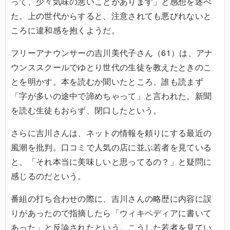
って、少々気味の悪いことがあります」と感想を述べ
た。上の世代からすると、注意されても悪びれないと
ころに違和感を抱くようだ。
フリーアナウンサーの吉川美代子さん（61）は、アナ
ウンススクールでゆとり世代の生徒を教えたときのこ
とを明かす。本を読むか聞いたところ、誰も読まず
「字が多いの途中で諦めちゃって」と言われた。新聞
を読む生徒もおらず、閉口したという。
さらに吉川さんは、ネットの情報を頼りにする最近の
風潮を批判。口コミで人気の店に並ぶ若者を見ている
と、「それ本当に美味しいと思ってるの？」と疑問に
感じるのだという。
番組の打ち合わせの際に、吉川さんの略歴に内容に誤
りがあったので指摘したら「ウィキペディアに書いて
あった」と反論されたという。こうした若者を見てい