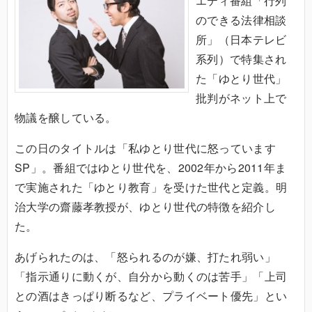
エティ番組「行列
のできる法律相談
所」（日本テレビ
系列）で特集され
た「ゆとり世代」
批判がネット上で
物議を醸している。
この日のタイトルは「私ゆとり世代に怒っています
SP」。番組ではゆとり世代を、2002年から2011年ま
で実施された「ゆとり教育」を受けた世代と定義。明
治大学の齋藤孝教授が、ゆとり世代の特徴を紹介し
た。
あげられたのは、「怒られるのが嫌、打たれ弱い」
「指示通りに動くが、自分から動くのは苦手」「上司
との酒はきっぱり断るなど、プライベート優先」とい