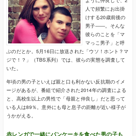
ように仲良しで、2
人で頻繁にお出掛
けする20歳前後の
男子――。そんな
彼らのことを「マ
マっこ男子」と呼
ぶのだとか。5月16日に放送された「ウソ！ホント？マ
ジで！？」（TBS系列）では、彼らの実態を調査して
いた。
年頃の男の子といえば親と口も利かない反抗期のイメ
ージがあるが、番組で紹介された2014年の調査による
と、高校生以上の男性で「母親と仲良し」だと思って
いる人は89％。意外にも母と息子の距離が近い様子が
うかがえる。
赤レンガで一緒にパンケーキを食べた男の子も