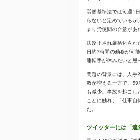
労働基準法では毎週1
らないと定めているが
まり労使間の合意があ
法改正され厳格化され
日約7時間の勤務が可
運転手が休みたいと思
問題の背景には、人手
数が増える一方で、59
も減少。事故を起こし
ことに触れ、「仕事自
た。
ツイッターには「違