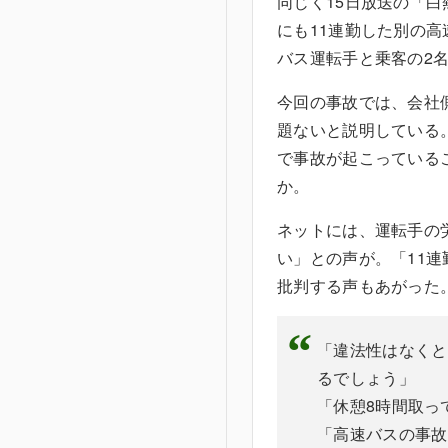
同じく15日放送の「白
にも11連勤した別の
バス運転手と乗客の2
今回の事故では、会社
題ないと説明している
で事故が起こっている
か。
ネットには、運転手の
い」との声が。「11
批判する声もあがった
「違法性はなくと
るでしょう」
「休憩8時間取っ
「高速バスの事故