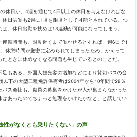
日の休日か、4週を通じて4日以上の休日を与えなければな
、休日労働も2週に1度を限度として可能とされている。つ
れば、休日出勤を挟めば13連勤が可能になってしまう。
た運転時間も、限度近くまで働かせるとすれば、週6日で1
能。休憩時間が厳密に定められてしまったため、かえって
ったときに休めなくなる問題も生じているとのことだ。
不足もある。外国人観光客の増加などにより貸切バスの台
歳以下の大型二種免許保有者は2004年から10年間で28％
たバス会社も、職員の募集をかけたが人が集まらなかった
体はあったのでちょっと無理をかけたかなと」と話してい
法性がなくとも乗りたくない」の声