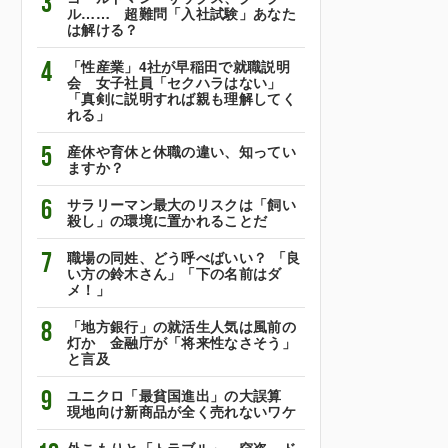
3
ル…… 超難問「入社試験」あなた
は解ける？
4
「性産業」4社が早稲田で就職説明
会 女子社員「セクハラはない」
「真剣に説明すれば親も理解してく
れる」
5
産休や育休と休職の違い、知ってい
ますか？
6
サラリーマン最大のリスクは「飼い
殺し」の環境に置かれることだ
7
職場の同姓、どう呼べばいい？ 「良
い方の鈴木さん」「下の名前はダ
メ！」
8
「地方銀行」の就活生人気は風前の
灯か 金融庁が「将来性なさそう」
と言及
9
ユニクロ「最貧国進出」の大誤算
現地向け新商品が全く売れないワケ
外こもりと「トラブル」 窃盗、ド