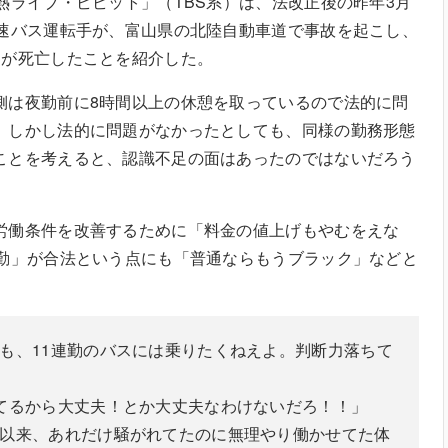
熱ライブ・ビビット」（TBS系）は、法改正後の昨年3月
高速バス運転手が、富山県の北陸自動車道で事故を起こし、
名が死亡したことを紹介した。
側は夜勤前に8時間以上の休憩を取っているので法的に問
。しかし法的に問題がなかったとしても、同様の勤務形態
ことを考えると、認識不足の面はあったのではないだろう
労働条件を改善するために「料金の値上げもやむをえな
連勤」が合法という点にも「普通ならもうブラック」などと
。
も、11連勤のバスには乗りたくねえよ。判断力落ちて
てるから大丈夫！とか大丈夫なわけないだろ！！」
以来、あれだけ騒がれてたのに無理やり働かせてた体