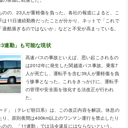
ものの、23人が重軽傷を負った。各社の報道によると、こ
手は11日連続勤務だったことが分かり、ネットで「これで
「過酷過ぎるのではないか」などと不安が高まっている。
13連勤」も可能な現状
高速バスの事故といえば、思い起こされるの
は2012年に発生した関越道バス事故。乗客7
人が死亡し、運転手を含む39人が重軽傷を負
う惨事となった。これをきっかけに、運転手
の管理や安全面を強化する法改正が行われ
た。
バード」（テレビ朝日系）は、この改正内容を解説。休息の
り、原則夜間は400km以上のワンマン運行を禁止したり
ものの、「11連勤」では法令違反にはならないという。