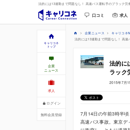
法的には13連勤まで問題なし！ 高速バス運転手のブラック労働
口コミ
求人
企業ニュース
キャリコネN
法的には13連勤まで問題なし！ 高
キャリコネ
トップ
法的に
企業
ニュース
ラック
2015年7月1
求人
ログイン
7月14日の午前3時半
無料会員登録
高速バス事故。東京デ
に衝突し、ともに道路