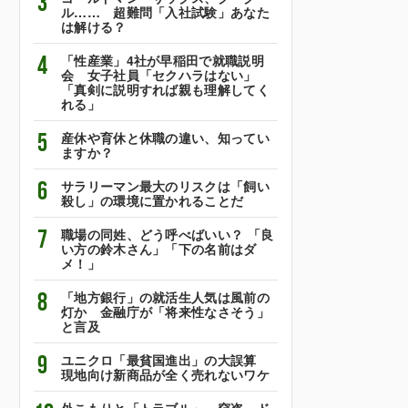
3
ル…… 超難問「入社試験」あなた
は解ける？
4
「性産業」4社が早稲田で就職説明
会 女子社員「セクハラはない」
「真剣に説明すれば親も理解してく
れる」
5
産休や育休と休職の違い、知ってい
ますか？
6
サラリーマン最大のリスクは「飼い
殺し」の環境に置かれることだ
7
職場の同姓、どう呼べばいい？ 「良
い方の鈴木さん」「下の名前はダ
メ！」
8
「地方銀行」の就活生人気は風前の
灯か 金融庁が「将来性なさそう」
と言及
9
ユニクロ「最貧国進出」の大誤算
現地向け新商品が全く売れないワケ
外こもりと「トラブル」 窃盗、ド