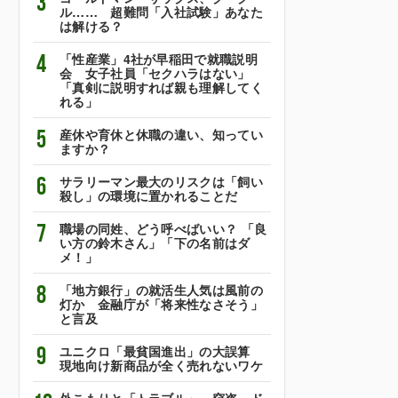
3
ル…… 超難問「入社試験」あなた
は解ける？
4
「性産業」4社が早稲田で就職説明
会 女子社員「セクハラはない」
「真剣に説明すれば親も理解してく
れる」
5
産休や育休と休職の違い、知ってい
ますか？
6
サラリーマン最大のリスクは「飼い
殺し」の環境に置かれることだ
7
職場の同姓、どう呼べばいい？ 「良
い方の鈴木さん」「下の名前はダ
メ！」
8
「地方銀行」の就活生人気は風前の
灯か 金融庁が「将来性なさそう」
と言及
9
ユニクロ「最貧国進出」の大誤算
現地向け新商品が全く売れないワケ
外こもりと「トラブル」 窃盗、ド