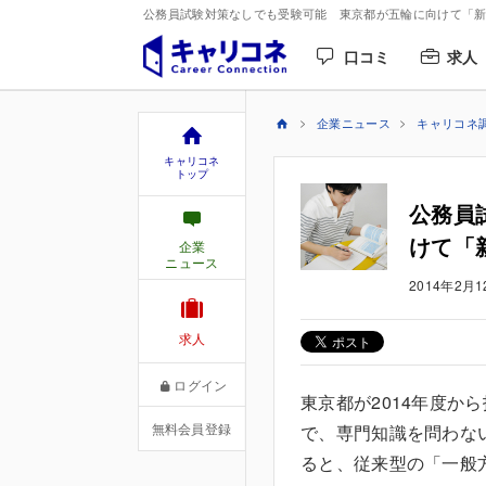
公務員試験対策なしでも受験可能 東京都が五輪に向けて「新採
口コミ
求人
企業ニュース
キャリコネ
キャリコネ
トップ
公務員
けて「
企業
ニュース
2014年2月1
求人
ログイン
東京都が2014年度か
無料会員登録
で、専門知識を問わな
ると、従来型の「一般