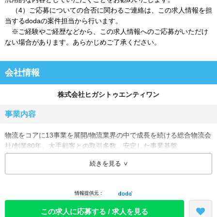
（4）ご応募についての合否に関わるご連絡は、この求人情報を担
当するdodaの案件担当から行います。
※ご経験やご経歴などから、この求人情報へのご応募がいただけ
ない場合があります。あらかじめご了承ください。
会社情報
株式会社ヒガシトゥエンティワン
事業内容
物流をコアに13事業を展開/物流業界の中で成長を続ける総合物流会
社/創業80年、大手顧客との取引多数、安定した事業基盤
続きを見る
同社は昭和19年に設立後、輸送事業、事務所移転引越事業、倉庫保
管事業を基幹として事業を展開。
そのノウハウを基に、物流だけじゃない「運送プラス&alpha;」のサ
情報提供元：
ービスを社会のニーズに合わせて柔軟に創り出し、現在では13事業
を展開しています。
この求人に応募する / 求人を見る