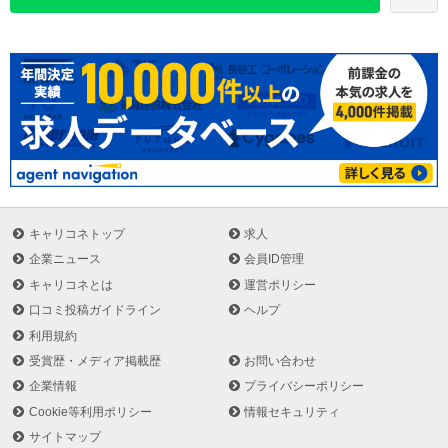
これらの事業は全て、「お客様の期待や要望に応えたい」という現
場社員の声から生まれており、風通しの良い社風が根付いていま
す。
また、同社は早くから静脈物流にも着目し、機密文書リサイクル、
産業廃棄物管理など、環境保全・CSRに主眼を置いたエコビジネス
にも取り組んでいます。
3PL事業：物流センター管理業務のあらゆるシーンにおいて、提案
から実務まで顧客の物流すべてをサポート
輸送事業：自車車輌と約800社の提携企業とのネットワークによ
り、小口配送から大型重量物の配送等様々な顧客ニーズに対応
キャリコネトップ
求人
倉庫保管事業：自社ＷＭＳを導入し、ローコストにて在庫管理や商
企業ニュース
会員ID管理
品管理をリアルタイムに把握可能な倉庫環境を提供
キャリコネとは
運営ポリシー
ドキュメントサービス事業：様々なセキュリティシステムを使用
口コミ投稿ガイドライン
ヘルプ
し、安全安心な保管スペースで情報漏えい等のリスクから文書を保
利用規約
護
物流加工事業：熟練の手作業と物流システムを複合し、顧客の利便
受賞歴・メディア掲載歴
お問い合わせ
性や商品価値向上をお手伝い
企業情報
プライバシーポリシー
事業所移転引越事業：顧客の窓口を一本化し効率よく移転・引越を
Cookie等利用ポリシー
情報セキュリティ
実現するワンストップサービスを提供
サイトマップ
IT関連事業：IT環境の進化や多様化にあわせた最適なソリューショ