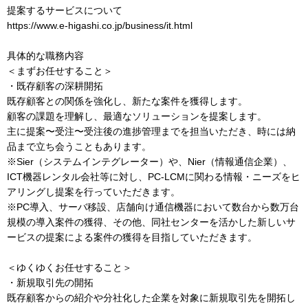
提案するサービスについて
https://www.e-higashi.co.jp/business/it.html
具体的な職務内容
＜まずお任せすること＞
・既存顧客の深耕開拓
既存顧客との関係を強化し、新たな案件を獲得します。
顧客の課題を理解し、最適なソリューションを提案します。
主に提案〜受注〜受注後の進捗管理までを担当いただき、時には納
品まで立ち会うこともあります。
※Sier（システムインテグレーター）や、Nier（情報通信企業）、
ICT機器レンタル会社等に対し、PC-LCMに関わる情報・ニーズをヒ
アリングし提案を行っていただきます。
※PC導入、サーバ移設、店舗向け通信機器において数台から数万台
規模の導入案件の獲得、その他、同社センターを活かした新しいサ
ービスの提案による案件の獲得を目指していただきます。
＜ゆくゆくお任せすること＞
・新規取引先の開拓
既存顧客からの紹介や分社化した企業を対象に新規取引先を開拓し