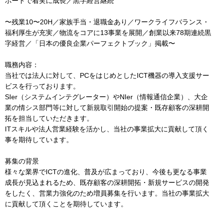
ポートで着実に成長／黒字経営継続
〜残業10〜20H／家族手当・退職金あり／ワークライフバランス・
福利厚生が充実／物流をコアに13事業を展開／創業以来78期連続黒
字経営／「日本の優良企業パーフェクトブック」掲載〜
職務内容：
当社では法人に対して、PCをはじめとしたICT機器の導入支援サー
ビスを行っております。
SIer（システムインテグレーター）やNIer（情報通信企業）、大企
業の情シス部門等に対して新規取引開始の提案・既存顧客の深耕開
拓を担当していただきます。
ITスキルや法人営業経験を活かし、当社の事業拡大に貢献して頂く
事を期待しています。
募集の背景
様々な業界でICTの進化、普及が広まっており、今後も更なる事業
成長が見込まれるため、既存顧客の深耕開拓・新規サービスの開発
をしたく、営業力強化のため増員募集を行います。当社の事業拡大
に貢献して頂くことを期待しています。