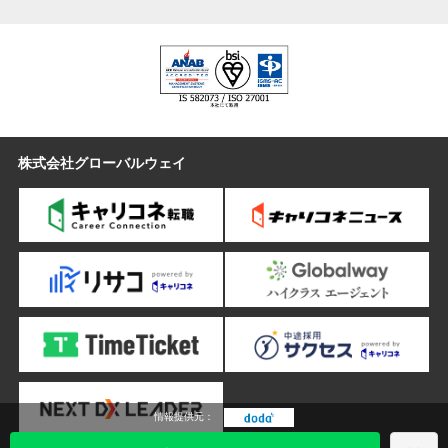
ンを提供
ビル内デリバリー事業：高層ビルの複雑な物流を制御し快適なオフ
ィス運営をサポート
介護福祉関連事業：介護業界に携わる事業者様に向けて様々なニー
ズを解決するソリューションを提供
駐車場運営事業：遊休地・オフィスビル・商業施設等の付帯駐車場
の空きスペースに対し、土地のパフォーマンスを最大限に引き出す
株式会社グローバルウェイ
プランを提案
オフィス関連サービス事業：オフィス用品販売、書類の電子化・ス
キャニング、印刷・封入・発送等、事業の効率化、スピード化を物
流のワクを超えてサポート
機密文書リサイクル事業：回収からリサイクル処理まで、安心のセ
キュリティ体制でサポート
産業廃棄物管理事業：運搬から処理まで、一元管理により手間と時
間を削減
業種
運輸・倉庫
情報提供元：