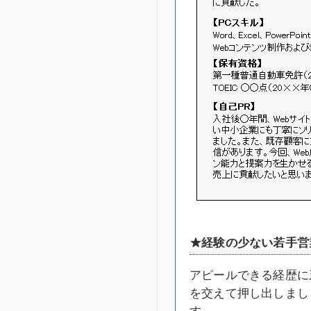
★経験の
少ない若手営
アピールできる経歴に
を交えて押し出しまし
す。