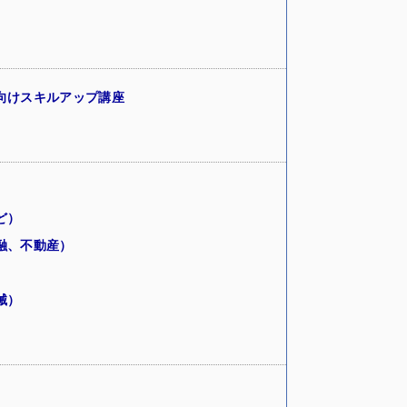
向けスキルアップ講座
ど）
融、不動産）
械）