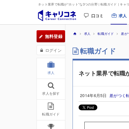
ネット業界で転職が“ホット”な3つの分野 | 転職ガイド
| キャ
口コミ
求人
求人
転職ガイド
差が
無料登録
転職ガイド
ログイン
ネット業界で転職が
求人
求人を探す
2014年6月5日
差がつく
転職ガイド