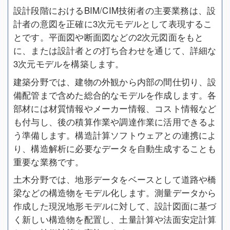
設計段階におけるBIM/CIM技術者の主要業務は、設
計者の意図を正確に3次元モデルとして表現するこ
とです。平面図や断面図などの2次元図面をもと
に、または設計者との打ち合わせを通じて、詳細な
3次元モデルを構築します。
建築分野では、建物の外観から内部の間仕切り、設
備配管まで含めた総合的なモデルを作成します。各
部材には材質情報やメーカー情報、コスト情報など
も付与し、後の積算作業や調達作業に活用できるよ
う準備します。構造計算ソフトウェアとの連携によ
り、構造解析に必要なデータを自動生成することも
重要な業務です。
土木分野では、地形データをベースとして道路や橋
梁などの構造物をモデル化します。測量データから
作成した現況地形モデルに対して、設計図面に基づ
く新しい構造物を配置し、土量計算や法面安定計算