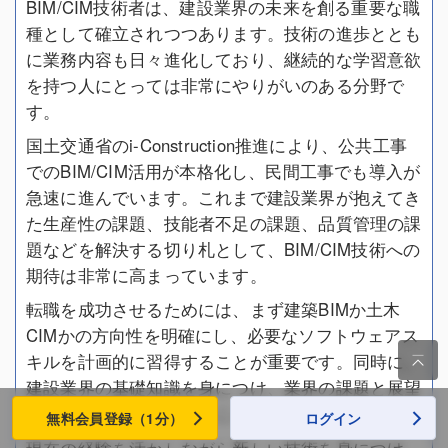
BIM/CIM技術者は、建設業界の未来を創る重要な職
種として確立されつつあります。技術の進歩ととも
に業務内容も日々進化しており、継続的な学習意欲
を持つ人にとっては非常にやりがいのある分野で
す。
国土交通省のi-Construction推進により、公共工事
でのBIM/CIM活用が本格化し、民間工事でも導入が
急速に進んでいます。これまで建設業界が抱えてき
た生産性の課題、技能者不足の課題、品質管理の課
題などを解決する切り札として、BIM/CIM技術への
期待は非常に高まっています。
転職を成功させるためには、まず建築BIMか土木
CIMかの方向性を明確にし、必要なソフトウェアス
キルを計画的に習得することが重要です。同時に、

建設業界の基礎知識を身につけ、業界の課題と展望
についても理解を深めることが大切です。
無料会員登録（1分）
ログイン
現在の経験を活かしながら新しい技術を身につけ、