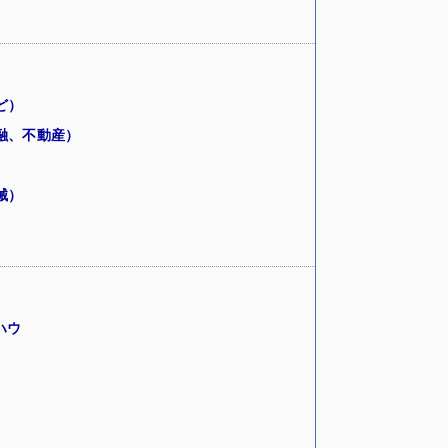
ど）
融、不動産）
械）
ハウ