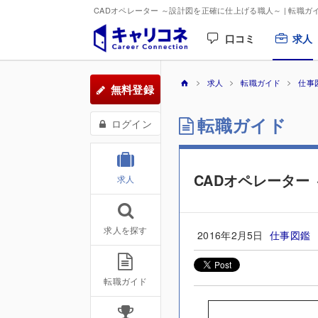
CADオペレーター ～設計図を正確に仕上げる職人～ | 転職ガ
口コミ
求人
求人
転職ガイド
仕事
無料登録
転職ガイド
ログイン
CADオペレーター
求人
求人を探す
2016年2月5日
仕事図鑑
転職ガイド