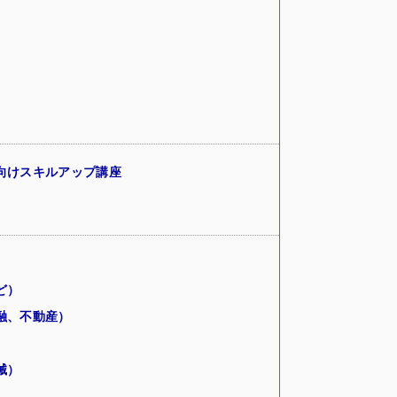
向けスキルアップ講座
ど）
融、不動産）
械）