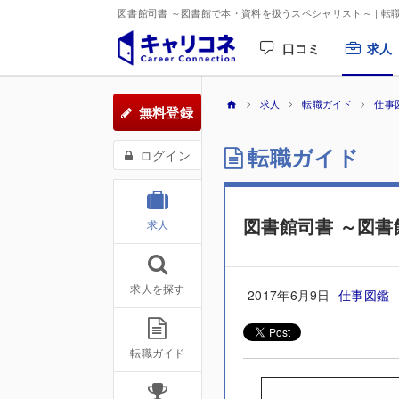
図書館司書 ～図書館で本・資料を扱うスペシャリスト～ | 転
口コミ
求人
求人
転職ガイド
仕事
無料登録
転職ガイド
ログイン
図書館司書 ～図
求人
求人を探す
2017年6月9日
仕事図鑑
転職ガイド