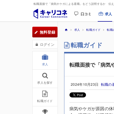
転職面接で「病気やケガによる退職」をどう説明するか 伝え方
口コミ
求人
求人
転職ガイド
転職
無料登録
転職ガイド
ログイン
転職面接で「病気
求人
求人を探す
2024年10月23日
転職の
転職ガイド
病気やケガが原因の休