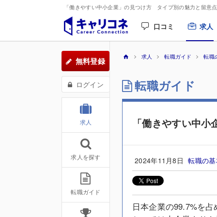
「働きやすい中小企業」の見つけ方 タイプ別の魅力と留意点 
口コミ
求人
求人
転職ガイド
転職
無料登録
転職ガイド
ログイン
「働きやすい中小
求人
求人を探す
2024年11月8日
転職の
転職ガイド
日本企業の99.7%