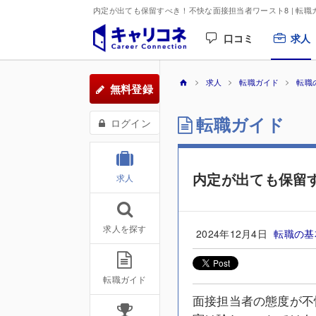
内定が出ても保留すべき！不快な面接担当者ワースト8 | 転職
口コミ
求人
求人
転職ガイド
転職
無料登録
転職ガイド
ログイン
内定が出ても保留
求人
求人を探す
2024年12月4日
転職の
転職ガイド
面接担当者の態度が不