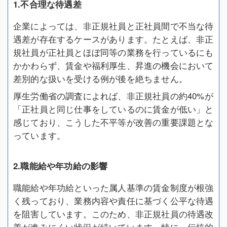
1.不合理な待遇差
企業によっては、非正規社員と正社員間で不当な待
遇差が存在するケースがあります。たとえば、非正
規社員が正社員とほぼ同等の業務を行っているにも
かかわらず、賃金や福利厚生、昇進の機会において
差別的な扱いを受ける例が後を絶ちません。
厚生労働省の調査によれば、非正規社員の約40%が
「正社員と同じ仕事をしているのに賃金が低い」と
感じており、こうした不平等が改善の重要課題とな
っています。
2.職能給や年功給の影響
職能給や年功給といった属人基準の賃金制度が根強
く残っており、業務内容や責任に基づく公平な待遇
を阻害しています。このため、非正規社員の待遇改
善が進みにくい状況が続いています。特に、伝統的