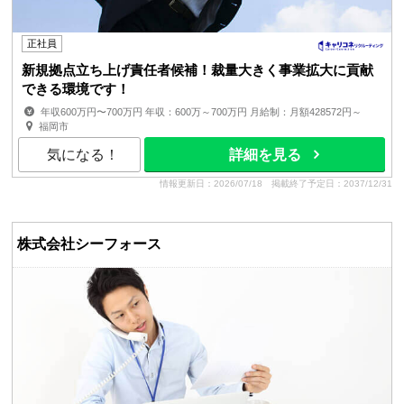
正社員
新規拠点立ち上げ責任者候補！裁量大きく事業拡大に貢献
できる環境です！
年収600万円〜700万円 年収：600万～700万円 月給制：月額428572円～
賞与：年2回（インセンティブ年4回） 昇給：年2回 ■経験...
福岡市
気になる！
詳細を見る
情報更新日：2026/07/18
掲載終了予定日：2037/12/31
株式会社シーフォース