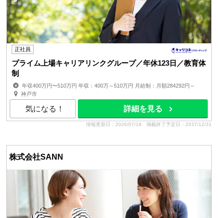
正社員
プライム上場キャリアリンクグループ／年休123日／教育体
制
年収400万円〜510万円 年収：400万～510万円 月給制：月額284292円～
賞与：年2回（6月、12月）※業績賞与実績あり 昇給：年1...
神戸市
気になる！
詳細を見る
情報更新日：2026/07/18
掲載終了予定日：2037/12/31
株式会社SANN