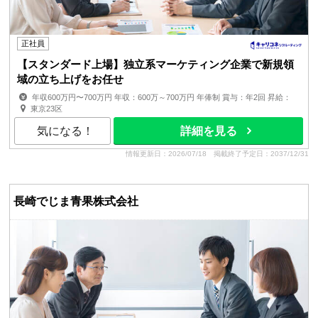
正社員
【スタンダード上場】独立系マーケティング企業で新規領
域の立ち上げをお任せ
年収600万円〜700万円 年収：600万～700万円 年俸制 賞与：年2回 昇給：
年2回 ■経験、スキル、年齢を考慮の上、同社規定により優遇 ...
東京23区
気になる！
詳細を見る
情報更新日：2026/07/18
掲載終了予定日：2037/12/31
長崎でじま青果株式会社