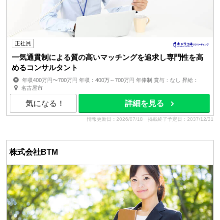
正社員
一気通貫制による質の高いマッチングを追求し専門性を高
めるコンサルタント
年収400万円〜700万円 年収：400万～700万円 年俸制 賞与：なし 昇給：
有 ■経験、スキル、年齢を考慮の上、同社規定により優遇 残業手...
名古屋市
気になる！
詳細を見る
情報更新日：2026/07/18
掲載終了予定日：2037/12/31
株式会社BTM