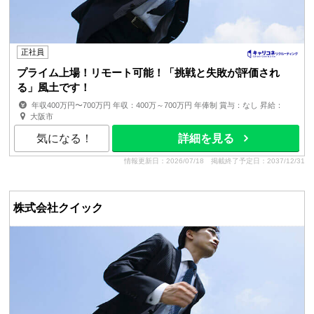
正社員
プライム上場！リモート可能！「挑戦と失敗が評価され
る」風土です！
年収400万円〜700万円 年収：400万～700万円 年俸制 賞与：なし 昇給：
有 ■経験、スキル、年齢を考慮の上、同社規定により優遇 残業手...
大阪市
気になる！
詳細を見る
情報更新日：2026/07/18
掲載終了予定日：2037/12/31
株式会社クイック