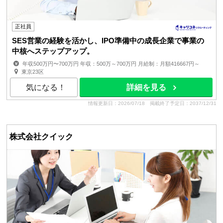
正社員
SES営業の経験を活かし、IPO準備中の成長企業で事業の
中核へステップアップ。
年収500万円〜700万円 年収：500万～700万円 月給制：月額416667円～
賞与：原則年1回 ※ただし、業績等による 昇給：原則年2回...
東京23区
気になる！
詳細を見る
情報更新日：2026/07/18
掲載終了予定日：2037/12/31
株式会社クイック