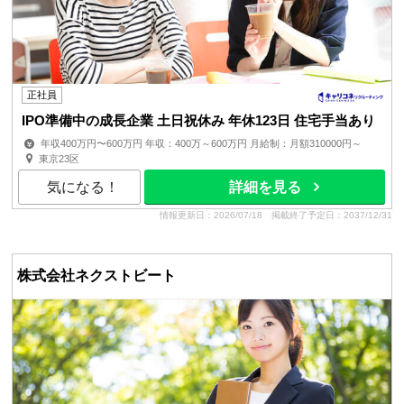
正社員
IPO準備中の成長企業 土日祝休み 年休123日 住宅手当あり
年収400万円〜600万円 年収：400万～600万円 月給制：月額310000円～
賞与：年2回（決算賞与） 昇給：年2回（6月・12月） ■...
東京23区
気になる！
詳細を見る
情報更新日：2026/07/18
掲載終了予定日：2037/12/31
株式会社ネクストビート