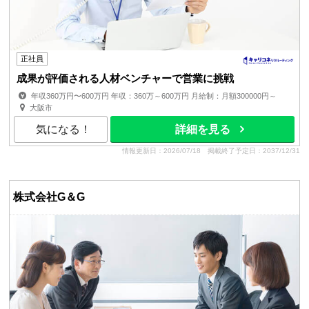
正社員
成果が評価される人材ベンチャーで営業に挑戦
年収360万円〜600万円 年収：360万～600万円 月給制：月額300000円～
賞与：年2回※業績連動型（設立以来5期連続で支給） 昇給...
大阪市
気になる！
詳細を見る
情報更新日：2026/07/18
掲載終了予定日：2037/12/31
株式会社G＆G