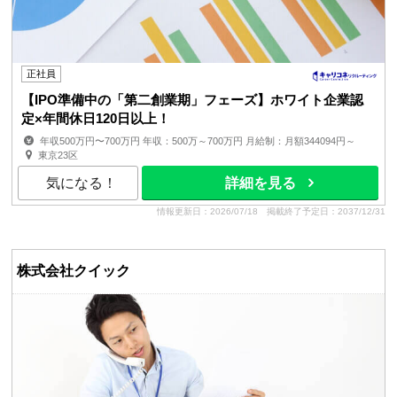
正社員
【IPO準備中の「第二創業期」フェーズ】ホワイト企業認
定×年間休日120日以上！
年収500万円〜700万円 年収：500万～700万円 月給制：月額344094円～
賞与：年2回（6月、12月） 昇給：年1回（4月） ■...
東京23区
気になる！
詳細を見る
情報更新日：2026/07/18
掲載終了予定日：2037/12/31
株式会社クイック