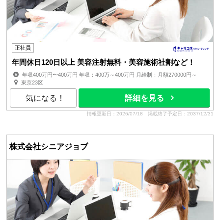
正社員
年間休日120日以上 美容注射無料・美容施術社割など！
年収400万円〜400万円 年収：400万～400万円 月給制：月額270000円～
賞与：年2回（6月・12月） 昇給：年1回（4月1日時点で...
東京23区
気になる！
詳細を見る
情報更新日：2026/07/18
掲載終了予定日：2037/12/31
株式会社シニアジョブ