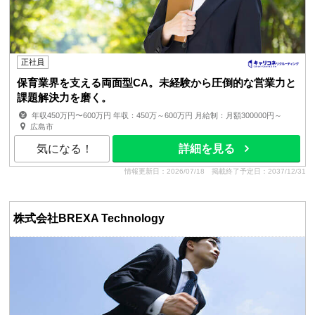
正社員
保育業界を支える両面型CA。未経験から圧倒的な営業力と
課題解決力を磨く。
年収450万円〜600万円 年収：450万～600万円 月給制：月額300000円～
賞与：年2回（6月・12月） 昇給：給与改定：年2回（4月...
広島市
気になる！
詳細を見る
情報更新日：2026/07/18
掲載終了予定日：2037/12/31
株式会社BREXA Technology