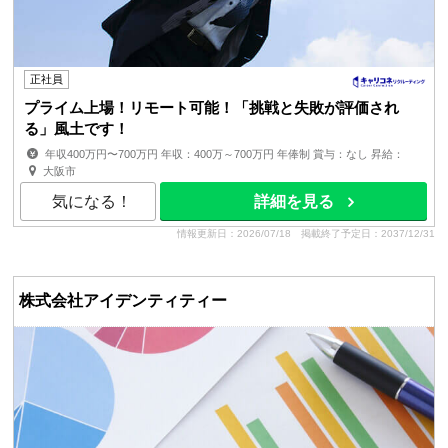
正社員
プライム上場！リモート可能！「挑戦と失敗が評価され
る」風土です！
年収400万円〜700万円 年収：400万～700万円 年俸制 賞与：なし 昇給：
有 ■経験、スキル、年齢を考慮の上、同社規定により優遇 残業手...
大阪市
気になる！
詳細を見る
情報更新日：2026/07/18
掲載終了予定日：2037/12/31
株式会社アイデンティティー