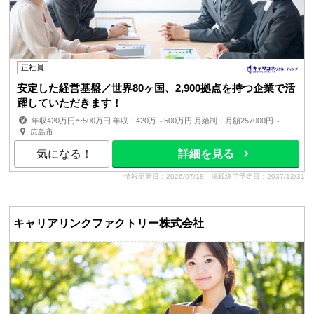
正社員
安定した経営基盤／世界80ヶ国、2,900拠点を持つ企業で活
躍していただきます！
年収420万円〜500万円 年収：420万～500万円 月給制：月額257000円～
賞与：年2回 昇給：年1回 ■経験、スキル、年齢を考慮の上...
広島市
気になる！
詳細を見る
情報更新日：2026/07/18
掲載終了予定日：2037/12/31
キャリアリンクファクトリー株式会社