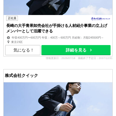
正社員
長崎の大手青果卸売会社が手掛ける人材紹介事業の立上げ
メンバーとして活躍できる
年収400万円〜600万円 年収：400万～600万円 月給制：月額245500円～
賞与：年2回+決算賞与（10年以上連続支給実績あり） 昇給...
東京23区
気になる！
詳細を見る
情報更新日：2026/07/18
掲載終了予定日：2037/12/31
株式会社クイック