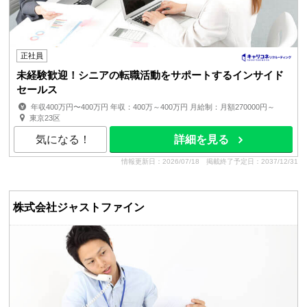
正社員
未経験歓迎！シニアの転職活動をサポートするインサイド
セールス
年収400万円〜400万円 年収：400万～400万円 月給制：月額270000円～
賞与：年1回（7月） 昇給：年2回 ■経験、スキル、年齢を...
東京23区
気になる！
詳細を見る
情報更新日：2026/07/18
掲載終了予定日：2037/12/31
株式会社ジャストファイン