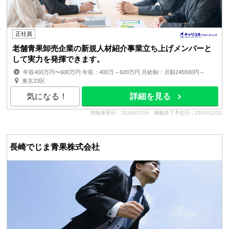
正社員
老舗青果卸売企業の新規人材紹介事業立ち上げメンバーと
して実力を発揮できます。
年収400万円〜600万円 年収：400万～600万円 月給制：月額245500円～
賞与：年2回+決算賞与（10年以上連続支給実績あり） 昇給...
東京23区
気になる！
詳細を見る
情報更新日：2026/07/18
掲載終了予定日：2037/12/31
長崎でじま青果株式会社