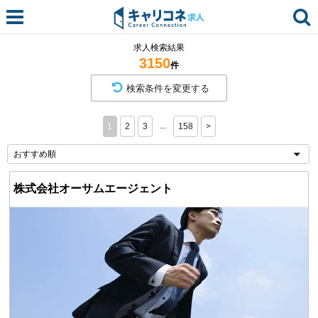
求人検索結果
3150
件
検索条件を変更する
...
1
2
3
158
>
株式会社オーサムエージェント