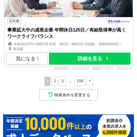
正社員
事業拡大中の成長企業 年間休日125日／有給取得率が高く
ワークライフバランス
年収400万円〜588万円 年収：400万～588万円 月給制：月額255000円～
賞与：2回（昨年実績3.5ヶ月分） 昇給：最大年2回（6月...
新潟県
気になる！
詳細を見る
情報更新日：2026/07/18
掲載終了予定日：2037/12/31
...
1
2
3
158
>
検索条件を変更する