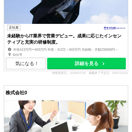
正社員
未経験からIT業界で営業デビュー。成果に応じたインセン
ティブと充実の研修制度。
年収413万円〜503万円 年収：413万～503万円 月給制：月額230000円～
賞与：年2回 昇給：年1回（4月） ■経験、スキル、年齢を...
仙台市
気になる！
詳細を見る
情報更新日：2026/07/18
掲載終了予定日：2037/12/31
株式会社0