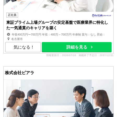
正社員
東証プライム上場グループの安定基盤で医療業界に特化し
た一気通貫のキャリアを築く
年収400万円〜700万円 年収：400万～700万円 年俸制 賞与：なし 昇給：
有 ■経験、スキル、年齢を考慮の上、同社規定により優遇 残業手...
名古屋市
気になる！
詳細を見る
情報更新日：2026/07/18
掲載終了予定日：2037/12/31
株式会社ピアラ