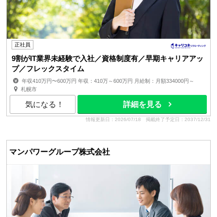
正社員
9割がIT業界未経験で入社／資格制度有／早期キャリアアッ
プ／フレックスタイム
年収410万円〜600万円 年収：410万～600万円 月給制：月額334000円～
賞与：年1回（6月） 昇給：年2回（4月・10月） ■経験...
札幌市
気になる！
詳細を見る
情報更新日：2026/07/18
掲載終了予定日：2037/12/31
マンパワーグループ株式会社