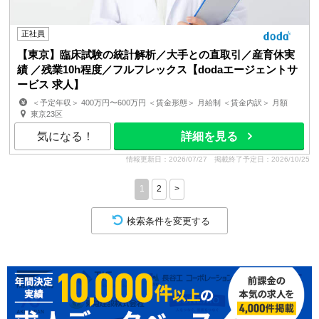
正社員
【東京】臨床試験の統計解析／大手との直取引／産育休実
績 ／残業10h程度／フルフレックス【dodaエージェントサ
ービス 求人】
＜予定年収＞ 400万円〜600万円 ＜賃金形態＞ 月給制 ＜賃金内訳＞ 月額
（基本給）：285,000円〜428,000円 ＜月給＞ 2...
東京23区
気になる！
詳細を見る
情報更新日：2026/07/27
掲載終了予定日：2026/10/25
1
2
>
検索条件を変更する