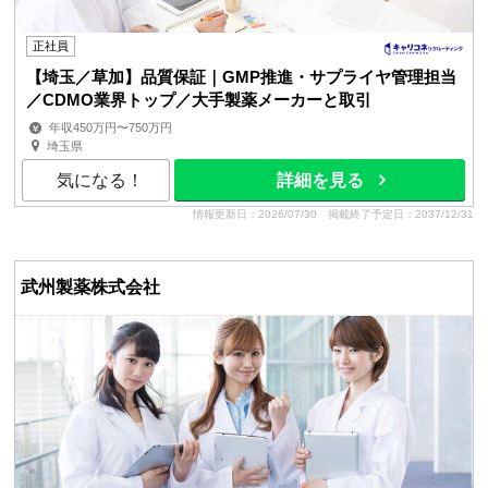
正社員
【埼玉／草加】品質保証｜GMP推進・サプライヤ管理担当
／CDMO業界トップ／大手製薬メーカーと取引
年収450万円〜750万円
埼玉県
気になる！
詳細を見る
情報更新日：2026/07/30
掲載終了予定日：2037/12/31
武州製薬株式会社