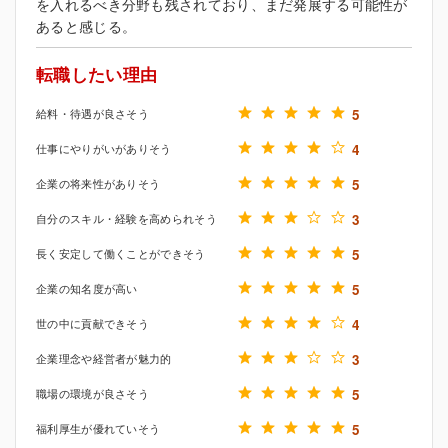
を入れるべき分野も残されており、まだ発展する可能性が
あると感じる。
転職したい理由
給料・待遇が良さそう
5
仕事にやりがいがありそう
4
企業の将来性がありそう
5
自分のスキル・経験を高められそう
3
長く安定して働くことができそう
5
企業の知名度が高い
5
世の中に貢献できそう
4
企業理念や経営者が魅力的
3
職場の環境が良さそう
5
福利厚生が優れていそう
5