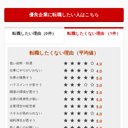
優良企業に転職したい人はこちら
転職したい理由（0件）
転職したくない理由 （1件）
転職したくない理由（平均値）
低い給料・待遇
4.0
仕事にやりがいがない
4.0
仕事が激務そう
5.0
ハラスメントが多そう
3.0
職場の環境が悪そう
5.0
企業の将来性が低い
5.0
企業理念や経営者
5.0
スキルが高められない
4.0
福利厚生が悪そう
5.0
長く働くのが難しい