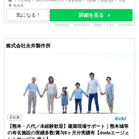
＜予定年収＞ 300万円〜450万円 ＜賃金形態＞ 月給制 ＜賃金内訳＞ 月額
（基本給）：170,000円〜210,000円 ＜月給＞ 1...
熊本県
気になる！
詳細を見る
情報更新日：2026/06/18
掲載終了予定日：2026/09/16
株式会社永井製作所
正社員
【熊本・八代／未経験歓迎】建築現場サポート｜熊本城等
の有名施設の実績多数/賞与6ヶ月分実績有【dodaエージェ