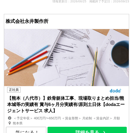
情報更新日：2026/06/25
掲載終了予定日：2026/09/23
株式会社永井製作所
正社員
【熊本（八代市）】鉄骨躯体工事、現場取りまとめ担当/熊
本城等の実績有 賞与6ヶ月分実績有/原則土日休【dodaエー
ジェントサービス 求人】
＜予定年収＞ 400万円〜650万円 ＜賃金形態＞ 月給制 ＜賃金内訳＞ 月額
（基本給）：190,000円〜240,000円 ＜月給＞ 1...
熊本県
気になる！
詳細を見る