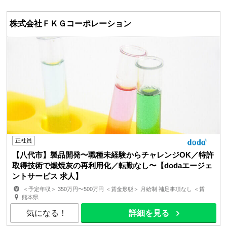
株式会社ＦＫＧコーポレーション
正社員
【八代市】製品開発〜職種未経験からチャレンジOK／特許
取得技術で燃焼灰の再利用化／転勤なし〜【dodaエージェ
ントサービス 求人】
＜予定年収＞ 350万円〜500万円 ＜賃金形態＞ 月給制 補足事項なし ＜賃
金内訳＞ 月額（基本給）：230,000円〜340,000円 ...
熊本県
気になる！
詳細を見る