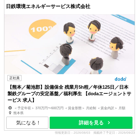
日鉄環境エネルギーサービス株式会社
正社員
【熊本／菊池郡】設備保全 残業月5h程／年休125日／日本
製鉄グループの安定基盤／福利厚生 【dodaエージェントサ
ービス 求人】
＜予定年収＞ 370万円〜600万円 ＜賃金形態＞ 月給制 ＜賃金内訳＞ 月額
（基本給）：223,000円〜356,500円 ＜月給＞ 2...
熊本県
気になる！
詳細を見る
情報更新日：2026/08/03
掲載終了予定日：2026/09/23