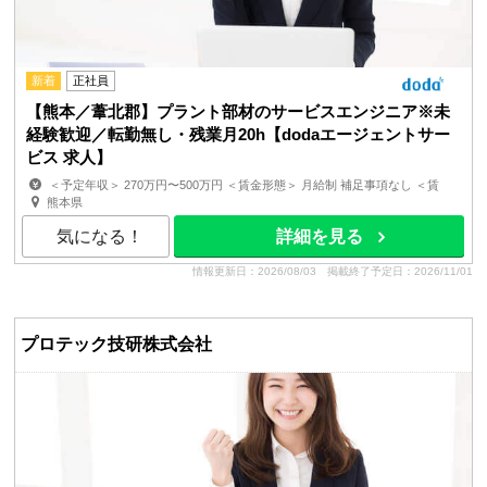
新着
正社員
【熊本／葦北郡】プラント部材のサービスエンジニア※未
経験歓迎／転勤無し・残業月20h【dodaエージェントサー
ビス 求人】
＜予定年収＞ 270万円〜500万円 ＜賃金形態＞ 月給制 補足事項なし ＜賃
金内訳＞ 月額（基本給）：180,000円〜258,000円 ...
熊本県
気になる！
詳細を見る
情報更新日：2026/08/03
掲載終了予定日：2026/11/01
プロテック技研株式会社