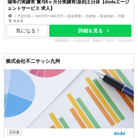
城等の実績有 賞与6ヶ月分実績有/原則土日休【dodaエージ
ェントサービス 求人】
＜予定年収＞ 400万円〜650万円 ＜賃金形態＞ 月給制 ＜賃金内訳＞ 月額
（基本給）：190,000円〜240,000円 ＜月給＞ 1...
熊本県
気になる！
詳細を見る
情報更新日：2026/06/18
掲載終了予定日：2026/09/16
株式会社不二サッシ九州
正社員