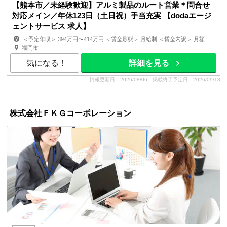
【熊本市／未経験歓迎】アルミ製品のルート営業＊問合せ
対応メイン／年休123日（土日祝）手当充実 【dodaエージ
ェントサービス 求人】
＜予定年収＞ 394万円〜414万円 ＜賃金形態＞ 月給制 ＜賃金内訳＞ 月額
（基本給）：205,500円〜214,000円 その他固定手当...
福岡市
気になる！
詳細を見る
情報更新日：2026/08/06
掲載終了予定日：2026/09/13
株式会社ＦＫＧコーポレーション