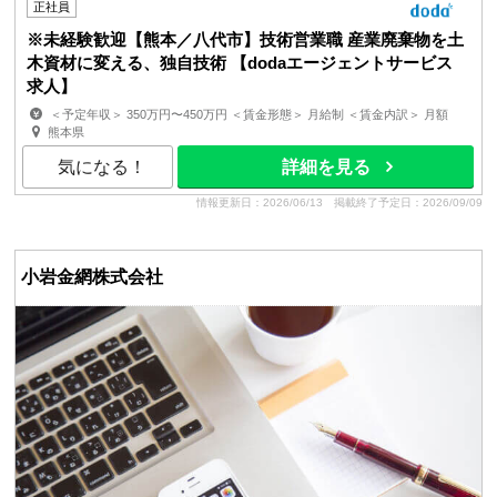
正社員
※未経験歓迎【熊本／八代市】技術営業職 産業廃棄物を土
木資材に変える、独自技術 【dodaエージェントサービス
求人】
＜予定年収＞ 350万円〜450万円 ＜賃金形態＞ 月給制 ＜賃金内訳＞ 月額
（基本給）：200,000円〜300,000円 ＜月給＞ 2...
熊本県
気になる！
詳細を見る
情報更新日：2026/06/13
掲載終了予定日：2026/09/09
小岩金網株式会社