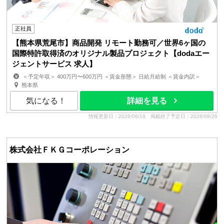
正社員
【熊本県荒尾市】商品開発 リモート勤務可／世界6ヶ国の
国際特許取得済のオリジナル製品プロジェクト【dodaエー
ジェントサービス 求人】
＜予定年収＞ 400万円〜600万円 ＜賃金形態＞ 日給月給制 ＜賃金内訳＞
月額（基本給）：220,000円〜400,000円/月21日間...
熊本県
気になる！
詳細を見る
情報更新日：2026/06/18
掲載終了予定日：2026/08/26
株式会社ＦＫＧコーポレーション