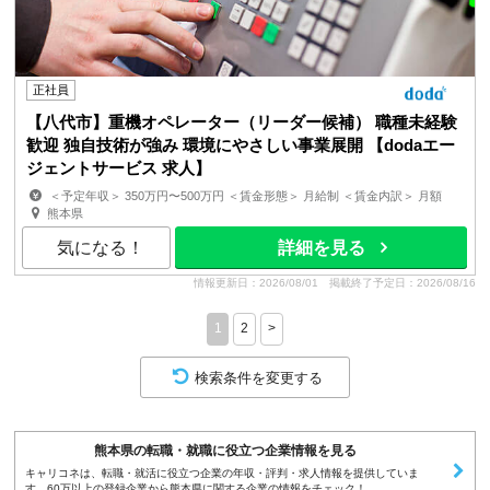
正社員
【八代市】重機オペレーター（リーダー候補） 職種未経験
歓迎 独自技術が強み 環境にやさしい事業展開 【dodaエー
ジェントサービス 求人】
＜予定年収＞ 350万円〜500万円 ＜賃金形態＞ 月給制 ＜賃金内訳＞ 月額
（基本給）：220,000円〜300,000円 ＜月給＞ 2...
熊本県
気になる！
詳細を見る
情報更新日：2026/08/01
掲載終了予定日：2026/08/16
1
2
>
検索条件を変更する
熊本県の転職・就職に役立つ企業情報を見る
キャリコネは、転職・就活に役立つ企業の年収・評判・求人情報を提供していま
す。60万以上の登録企業から熊本県に関する企業の情報をチェック！