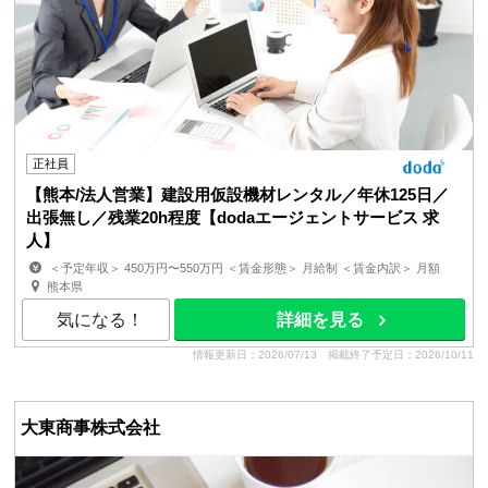
正社員
【熊本/法人営業】建設用仮設機材レンタル／年休125日／
出張無し／残業20h程度【dodaエージェントサービス 求
人】
＜予定年収＞ 450万円〜550万円 ＜賃金形態＞ 月給制 ＜賃金内訳＞ 月額
（基本給）：279,900円〜340,600円 その他固定手当...
熊本県
気になる！
詳細を見る
情報更新日：2026/07/13
掲載終了予定日：2026/10/11
大東商事株式会社