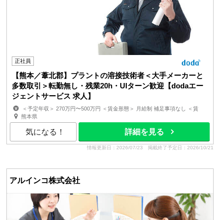
正社員
【熊本／葦北郡】プラントの溶接技術者＜大手メーカーと
多数取引＞転勤無し・残業20h・UIターン歓迎【dodaエー
ジェントサービス 求人】
＜予定年収＞ 270万円〜500万円 ＜賃金形態＞ 月給制 補足事項なし ＜賃
金内訳＞ 月額（基本給）：176,000円〜258,000円 ...
熊本県
気になる！
詳細を見る
情報更新日：2026/07/23
掲載終了予定日：2026/10/21
アルインコ株式会社