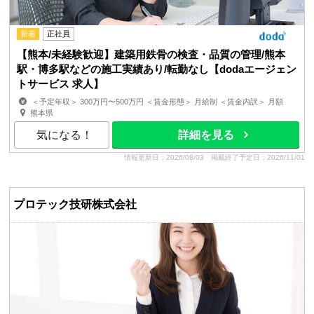
新着
正社員
【熊本/未経験歓迎】建築用鉄骨の検査・品質の管理/熊本
駅・博多駅などの施工実績あり/転勤なし【dodaエージェン
トサービス 求人】
＜予定年収＞ 300万円〜500万円 ＜賃金形態＞ 月給制 ＜賃金内訳＞ 月額
（基本給）：214,285円〜357,142円 ＜月給＞ 2...
熊本県
気になる！
詳細を見る
情報更新日：2026/08/03
掲載終了予定日：2026/11/01
プロテック技研株式会社