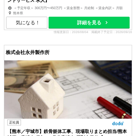
ントサービス 求人】
＜予定年収＞ 300万円〜450万円 ＜賃金形態＞ 月給制 ＜賃金内訳＞ 月額
（基本給）：180,000円〜220,000円 ＜月給＞ 1...
熊本県
気になる！
詳細を見る
情報更新日：2026/08/04
掲載終了予定日：2026/09/16
株式会社永井製作所
正社員
【熊本／宇城市】鉄骨躯体工事、現場取りまとめ担当/熊本