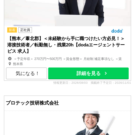
新着
正社員
【熊本／葦北郡】＜未経験から手に職つけたい方必見！＞
溶接技術者／転勤無し・残業20h【dodaエージェントサー
ビス 求人】
＜予定年収＞ 270万円〜500万円 ＜賃金形態＞ 月給制 補足事項なし ＜賃
金内訳＞ 月額（基本給）：176,000円〜258,000円 ...
熊本県
気になる！
詳細を見る
情報更新日：2026/08/03
掲載終了予定日：2026/11/01
プロテック技研株式会社