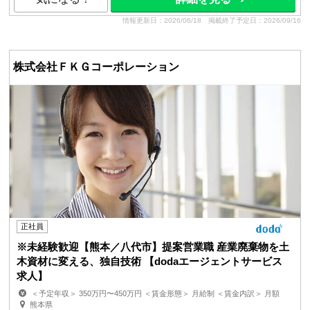
情報更新日：2026/06/18
掲載終了予定日：2026/09/16
株式会社ＦＫＧコーポレーション
正社員
※未経験歓迎【熊本／八代市】提案営業職 産業廃棄物を土
木資材に変える、独自技術 【dodaエージェントサービス
求人】
＜予定年収＞ 350万円〜450万円 ＜賃金形態＞ 月給制 ＜賃金内訳＞ 月額
（基本給）：200,000円〜300,000円 ＜月給＞ 2...
熊本県