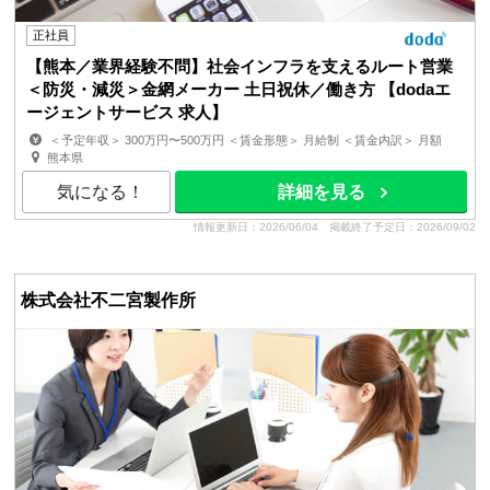
正社員
【熊本／業界経験不問】社会インフラを支えるルート営業
＜防災・減災＞金網メーカー 土日祝休／働き方 【dodaエ
ージェントサービス 求人】
＜予定年収＞ 300万円〜500万円 ＜賃金形態＞ 月給制 ＜賃金内訳＞ 月額
（基本給）：183,000円〜303,000円 固定残業手当/...
熊本県
気になる！
詳細を見る
情報更新日：2026/06/04
掲載終了予定日：2026/09/02
株式会社不二宮製作所