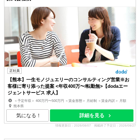
正社員
【熊本】一生モノジュエリーのコンサルティング営業※お
客様に寄り添った提案 <年収400万〜/転勤無>【dodaエー
ジェントサービス 求人】
＜予定年収＞ 400万円〜500万円 ＜賃金形態＞ 月給制 ＜賃金内訳＞ 月額
（基本給）：205,984円 固定残業手当/月：45,216円...
熊本県
気になる！
詳細を見る
情報更新日：2026/08/07
掲載終了予定日：2026/09/27