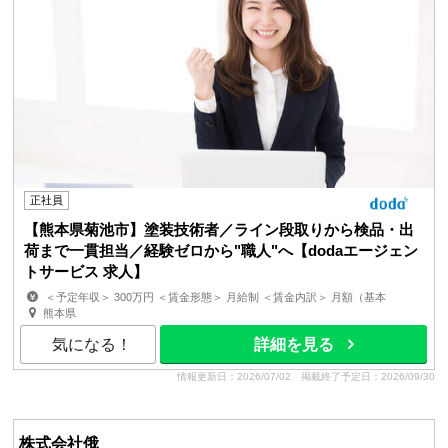
正社員
【熊本県菊池市】塗装技術者／ライン段取りから検品・出
荷まで一貫担当／経験ゼロから"職人"へ【dodaエージェン
トサービス 求人】
＜予定年収＞ 300万円 ＜賃金形態＞ 月給制 ＜賃金内訳＞ 月額（基本
給）：180,000円 ＜月給＞ 180,000円 ＜昇給有無＞...
熊本県
気になる！
詳細を見る
情報更新日：2026/07/02
掲載終了予定日：2026/09/30
株式会社俄