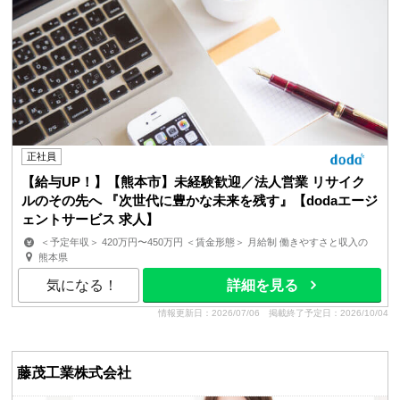
正社員
【給与UP！】【熊本市】未経験歓迎／法人営業 リサイク
ルのその先へ 『次世代に豊かな未来を残す』【dodaエージ
ェントサービス 求人】
＜予定年収＞ 420万円〜450万円 ＜賃金形態＞ 月給制 働きやすさと収入の
両立を実現! 基本給をアップしました! ＜賃金内訳＞ 月額（基...
熊本県
気になる！
詳細を見る
情報更新日：2026/07/06
掲載終了予定日：2026/10/04
藤茂工業株式会社