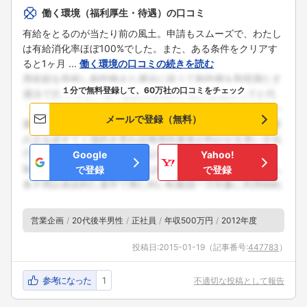
働く環境（福利厚生・待遇）の口コミ
有給をとるのが当たり前の風土。申請もスムーズで、わたし
は有給消化率ほぼ100%でした。また、ある条件をクリアす
ると1ヶ月 ...
働く環境の口コミの続きを読む
１分で無料登録して、60万社の口コミをチェック
メールで登録（無料）
Google
Yahoo!
で登録
で登録
営業企画
20代後半男性
正社員
年収500万円
2012年度
投稿日:
2015-01-19
（記事番号:
447783
）
参考になった
1
不適切な投稿として報告