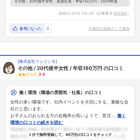
その他
30代後半女性
派遣社員
年収150万円
2009年度
投稿日:
2013-04-20
（記事番号:
355392
）
参考になった
0
不適切な投稿として報告
[
株式会社フェリシモ
]
その他
20代後半女性
年収160万円
の口コミ
2.0
働く環境（職場の雰囲気・社風）の口コミ
女性の多い職場です。社内イベントを大切にする、素敵な会
社だと思います。
お子さんのおられる方の在職率が高いようで、育児 ...
働く
環境の口コミの続きを読む
１分で無料登録して、60万社の口コミをチェック