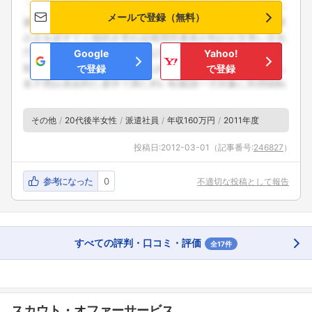
メールで登録（無料）
Google
Yahoo!
で登録
で登録
その他
20代後半女性
派遣社員
年収160万円
2011年度
投稿日:
2012-03-01
（記事番号:
246827
）
参考になった
0
不適切な投稿として報告
フォローしました
すべての評判・口コミ・評価
全17件
こちらの企業もフォローしませんか？
スカウト・オファーサービス