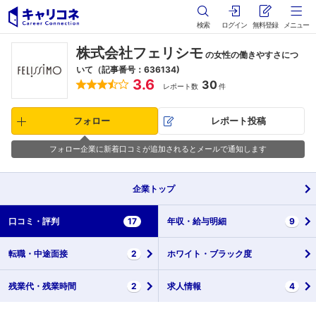
検索
ログイン
無料登録
メニュー
株式会社フェリシモ
の女性の働きやすさにつ
いて（記事番号：636134)
3.6
30
レポート数
件
フォロー
レポート投稿
フォロー企業に新着口コミが追加されるとメールで通知します
企業
トップ
口コミ・
評判
17
年収・
給与明細
9
転職・
中途面接
2
ホワイト・
ブラック度
残業代・
残業時間
2
求人情報
4