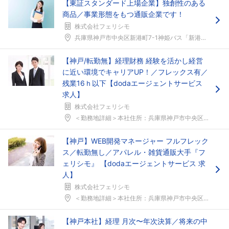
【東証スタンダード上場企業】独創性のある
商品／事業形態をもつ通販企業です！
株式会社フェリシモ
兵庫県神戸市中央区新港町7-1神姫バス「新港町［中...
【神戸/転勤無】経理財務 経験を活かし経営
に近い環境でキャリアUP！／フレックス有／
残業16ｈ以下【dodaエージェントサービス
求人】
株式会社フェリシモ
＜勤務地詳細＞本社住所：兵庫県神戸市中央区新港町7...
【神戸】WEB開発マネージャー フルフレック
ス／転勤無し／アパレル・雑貨通販大手『フ
ェリシモ』 【dodaエージェントサービス 求
人】
株式会社フェリシモ
＜勤務地詳細＞本社住所：兵庫県神戸市中央区新港町7...
【神戸本社】経理 月次〜年次決算／将来の中