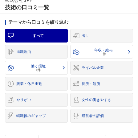
株式会社SPF
技術の口コミ一覧
テーマから口コミを絞り込む
すべて
出世
年収・給与
退職理由
1件
働く環境
ライバル企業
1件
残業・休日出勤
長所・短所
やりがい
女性の働きやすさ
転職後のギャップ
経営者の評価