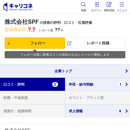
検索
ログイン
無料登録
メニュー
株式会社SPF
の技術の評判・口コミ・社員評価
?.?
??
レポート数
件
フォロー
レポート投稿
フォロー企業に新着口コミが追加されるとメールで通知します
企業
トップ
口コミ・
評判
2
年収・
給与明細
1
転職・
中途面接
ホワイト・
ブラック度
残業代・
残業時間
求人情報
9