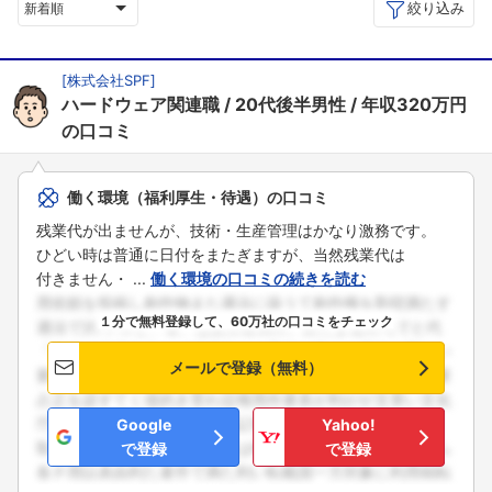
絞り込み
新着順
[
株式会社SPF
]
ハードウェア関連職
20代後半男性
年収320万円
の口コミ
働く環境（福利厚生・待遇）の口コミ
残業代が出ませんが、技術・生産管理はかなり激務です。
ひどい時は普通に日付をまたぎますが、当然残業代は
付きません・ ...
働く環境の口コミの続きを読む
１分で無料登録して、60万社の口コミをチェック
メールで登録（無料）
Google
Yahoo!
で登録
で登録