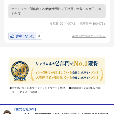
ハードウェア関連職
20代後半男性
正社員
年収320万円
20
11年度
投稿日:
2011-07-21
（記事番号:
190475
）
参考になった
0
不適切な投稿として報告
■実査委託先：日本マーケティングリサーチ機構 ■調査概要：2023年12月期
「サイトのイメージ調査」
[
株式会社SPF
]