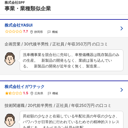
株式会社SPF
事業・業種類似企業
株式会社YASUI
?.?
静岡県
機械
企画営業
30代後半男性
正社員
年収350万円
洗車機事業を競合社に売却し、車整備機器は既存製品のみ
の生産。 新製品の開発もなく、業績は落ち込んでい
る。 新製品の開発が近年全く無く、製造業…
株式会社イガワテック
1.5
広島県
機械
技術関連職
20代前半男性
正社員
年収250万円
昇給額の少なさと在籍している年配社員の年収の少なさ、
パワハラが日常的に行われているためその精神的ストレス
を感じる。 またベテラン社員が年配…