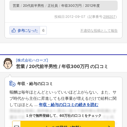
営業
20代前半男性
正社員
年収300万円
2012年度
投稿日:
2012-09-07
（記事番号:
299207
）
参考になった
6
不適切な投稿として報告
[
株式会社ハローズ
]
営業
20代前半男性
年収300万円
の口コミ
年収・給与の口コミ
報酬は毎年ほとんどといっていいほど上がらない。また、サ
ブ時代から主任に昇進しても仕事量が増えるだけで給料に関
してはほとん ...
年収・給与の口コミの続きを読む
１分で無料登録して、60万社の口コミをチェック