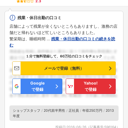
2.3
残業・休日出勤の口コミ
店舗によって残業が全くないところもありますし、激務の店
舗だと帰れないほど忙しいところもありました。
繁栄期は、睡眠時間 ...
残業・休日出勤の口コミの続きを読
む
１分で無料登録して、60万社の口コミをチェック
メールで登録（無料）
Google
Yahoo!
で登録
で登録
ショップスタッフ
20代前半男性
正社員
年収250万円
2013
年度
投稿日:
2016-06-26
（記事番号:
596164
）