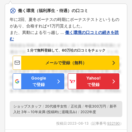
働く環境（福利厚生・待遇）の口コミ
年に2回、夏冬ボーナスの時期にボーナステストというもの
があり、合格すれば+1万円貰えました。
また、異動による引っ越し ...
働く環境の口コミの続きを読
む
１分で無料登録して、60万社の口コミをチェック
メールで登録（無料）
Google
Yahoo!
で登録
で登録
ショップスタッフ
20代後半女性
正社員
年収300万円
新卒
入社 3年～10年未満 (投稿時に退職済み)
2022年度
投稿日:
2023-06-13
（記事番号:
932190
）