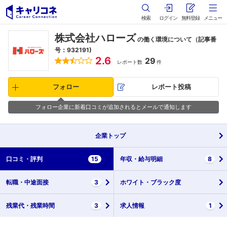
検索
ログイン
無料登録
メニュー
株式会社ハローズ
の働く環境について（記事番
号：932191)
2.6
29
レポート数
件
フォロー
レポート投稿
フォロー企業に新着口コミが追加されるとメールで通知します
企業
トップ
口コミ・
評判
15
年収・
給与明細
8
転職・
中途面接
3
ホワイト・
ブラック度
残業代・
残業時間
3
求人情報
1