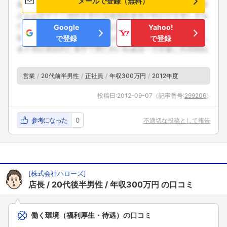
メールで登録（無料）
Google
Yahoo!
で登録
で登録
営業
20代前半男性
正社員
年収300万円
2012年度
投稿日:
2012-09-07
（記事番号:
299206
）
参考になった
0
不適切な投稿として報告
[
株式会社ハローズ
]
店長
20代後半男性
年収300万円
の口コミ
働く環境（福利厚生・待遇）の口コミ