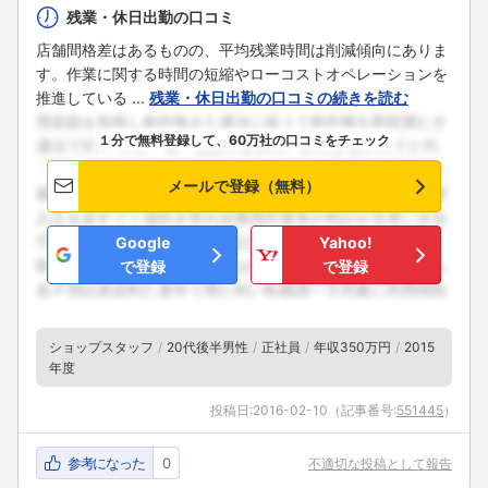
残業・休日出勤の口コミ
店舗間格差はあるものの、平均残業時間は削減傾向にありま
す。作業に関する時間の短縮やローコストオペレーションを
推進している ...
残業・休日出勤の口コミの続きを読む
１分で無料登録して、60万社の口コミをチェック
メールで登録（無料）
Google
Yahoo!
で登録
で登録
ショップスタッフ
20代後半男性
正社員
年収350万円
2015
年度
投稿日:
2016-02-10
（記事番号:
551445
）
フォローしました
参考になった
0
不適切な投稿として報告