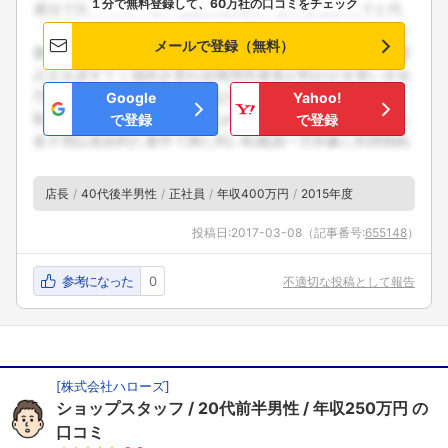
１分で無料登録して、60万社の口コミをチェック
メールで登録（無料）
Google
Yahoo!
で登録
で登録
店長
40代後半男性
正社員
年収400万円
2015年度
投稿日:
2017-03-08
（記事番号:
655148
）
参考になった
0
不適切な投稿として報告
[
株式会社ハローズ
]
ショップスタッフ
20代前半男性
年収250万円
の
口コミ