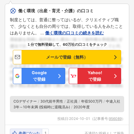
働く環境（出産・育児・介護）の口コミ
制度としては、普通に整ってはいるが、クリエイティブ職
で、少なくとも自分の周りでは、取得している人をみたこと
はありません。 ...
働く環境の口コミの続きを読む
１分で無料登録して、60万社の口コミをチェック
メールで登録（無料）
Google
Yahoo!
で登録
で登録
CGデザイナー
30代前半男性
正社員
年収500万円
中途入社
3年～10年未満 (投稿時に退職済み)
2020年度
投稿日:
2024-10-01
（記事番号:
956089
）
参考になった
1
不適切な投稿として報告