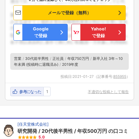
メールで登録（無料）
Google
Yahoo!
で登録
で登録
営業
30代前半男性
正社員
年収750万円
新卒入社 3年～10
年未満 (投稿時に退職済み)
2019年度
投稿日:
2021-01-27
（記事番号:
855955
）
参考になった
1
不適切な投稿として報告
[
任天堂株式会社
]
研究開発
20代後半男性
年収500万円
の口コミ
5.0