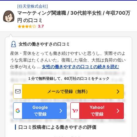
[
任天堂株式会社
]
マーケティング関連職
30代前半女性
年収700万
円
の口コミ
3.7
女性の働きやすさの口コミ
産休・育休をとっても働き続けやすいと思うし、実際そのよ
うな先輩はたくさんいた。復職した場合、大抵は負荷の低い
仕事が与えら ...
女性の働きやすさの口コミの続きを読む
１分で無料登録して、60万社の口コミをチェック
メールで登録（無料）
Google
Yahoo!
で登録
で登録
口コミ投稿者による働きやすさの評価