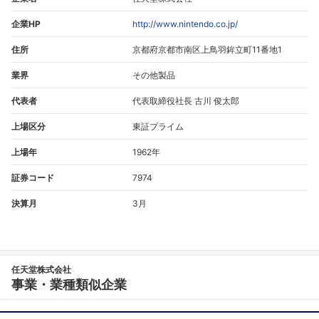
企業HP
http://www.nintendo.co.jp/
住所
京都府京都市南区上鳥羽鉾立町11番地1
業界
その他製品
代表者
代表取締役社長 古川 俊太郎
上場区分
東証プライム
上場年
1962年
証券コード
7974
決算月
3月
任天堂株式会社
事業・業種類似企業