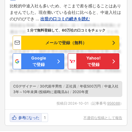
比較的中途入社も多いため、そこまで差を感じることはあり
ませんでした。現在働いている会社に比べると、中途入社は
のびのびでき ...
出世の口コミの続きを読む
１分で無料登録して、60万社の口コミをチェック
メールで登録（無料）
Google
Yahoo!
で登録
で登録
CGデザイナー
30代前半男性
正社員
年収500万円
中途入社
3年～10年未満 (投稿時に退職済み)
2020年度
投稿日:
2024-10-01
（記事番号:
956088
）
参考になった
1
不適切な投稿として報告