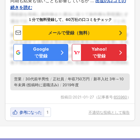
同期も結束も強いことも影響しているか ...
出世の口コミの
続きを読む
１分で無料登録して、60万社の口コミをチェック
メールで登録（無料）
Google
Yahoo!
で登録
で登録
営業
30代前半男性
正社員
年収750万円
新卒入社 3年～10
年未満 (投稿時に退職済み)
2019年度
投稿日:
2021-01-27
（記事番号:
855960
）
参考になった
1
不適切な投稿として報告