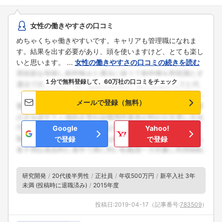
女性の働きやすさの口コミ
めちゃくちゃ働きやすいです。キャリアも管理職になれま
す。結果を出す必要があり、頭を使いますけど、とても楽し
いと思います。 ...
女性の働きやすさの口コミの続きを読む
１分で無料登録して、60万社の口コミをチェック
メールで登録（無料）
Google
Yahoo!
で登録
で登録
研究開発
20代後半男性
正社員
年収500万円
新卒入社 3年
未満 (投稿時に退職済み)
2015年度
投稿日:
2019-04-17
（記事番号:
783509
）
フォローしました