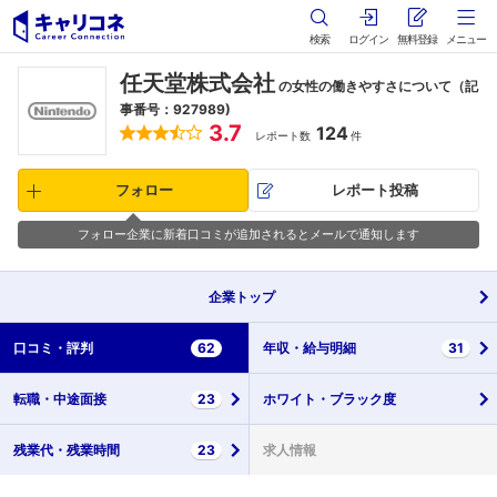
検索
ログイン
無料登録
メニュー
任天堂株式会社
の女性の働きやすさについて（記
事番号：927989)
3.7
124
レポート数
件
フォロー
レポート投稿
フォロー企業に新着口コミが追加されるとメールで通知します
企業
トップ
口コミ・
評判
62
年収・
給与明細
31
転職・
中途面接
23
ホワイト・
ブラック度
残業代・
残業時間
23
求人情報