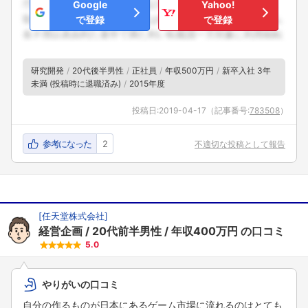
Google
Yahoo!
で登録
で登録
研究開発
20代後半男性
正社員
年収500万円
新卒入社 3年
未満 (投稿時に退職済み)
2015年度
投稿日:
2019-04-17
（記事番号:
783508
）
参考になった
2
不適切な投稿として報告
[
任天堂株式会社
]
経営企画
20代前半男性
年収400万円
の口コミ
5.0
やりがいの口コミ
自分の作るものが日本にあるゲーム市場に流れるのはとても