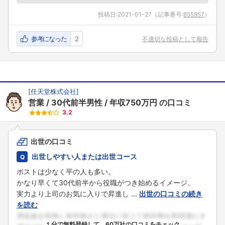
投稿日:
2021-01-27
（記事番号:
855957
）
参考になった
2
不適切な投稿として報告
[
任天堂株式会社
]
営業
30代前半男性
年収750万円
の口コミ
3.2
出世の口コミ
出世しやすい人または出世コース
ポストは少なく平の人も多い。
かなり早くて30代前半から役職がつき始めるイメージ。
実力より上司のお気に入りで昇進し ...
出世の口コミの続き
を読む
１分で無料登録して、60万社の口コミをチェック