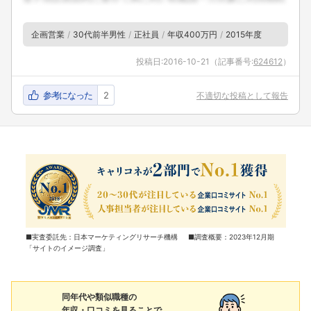
企画営業
30代前半男性
正社員
年収400万円
2015年度
投稿日:
2016-10-21
（記事番号:
624612
）
参考になった
2
不適切な投稿として報告
■実査委託先：日本マーケティングリサーチ機構 ■調査概要：2023年12月期
「サイトのイメージ調査」
同年代や類似職種の
年収・口コミを見ることで