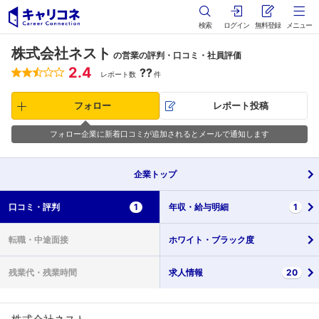
検索
ログイン
無料登録
メニュー
株式会社ネスト
の営業の評判・口コミ・社員評価
2.4
??
レポート数
件
フォロー
レポート投稿
フォロー企業に新着口コミが追加されるとメールで通知します
企業
トップ
口コミ・
評判
1
年収・
給与明細
1
転職・
中途面接
ホワイト・
ブラック度
残業代・
残業時間
求人情報
20