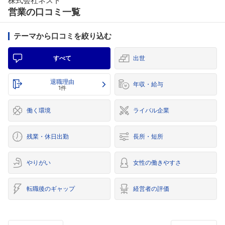
株式会社ネスト
営業の口コミ一覧
テーマから口コミを絞り込む
すべて
出世
退職理由
年収・給与
1件
働く環境
ライバル企業
残業・休日出勤
長所・短所
やりがい
女性の働きやすさ
転職後のギャップ
経営者の評価