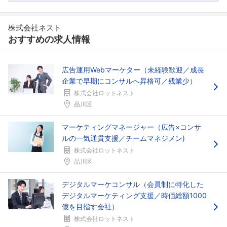
株式会社ネスト
おすすめの求人情報
広告運用Webマーケター（未経験歓迎／成長
企業で早期にコンサルへ昇格可／残業少）
株式会社ロットネスト
品川区
フォローしました
こちらの企業もフォローしませんか？
マーケティングマネージャー（広告×コンサ
ルの一気通貫支援／チームマネジメン)
株式会社ロットネスト
品川区
デジタルマーケコンサル（会員制に特化した
デジタルマーケティング支援／時価総額1000
億を目指す会社）
株式会社ロットネスト