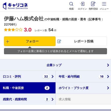
検索
ログイン
無料登録
メニュー
伊藤ハム株式会社
の中途転職・就職の面接・選考（記事番号：
227091）
3.0
54
レポート数
件
フォロー
レポート投稿
フォロー企業に新着口コミが追加されるとメールで通知します
企業
トップ
口コミ・
評判
32
年収・
給与明細
16
転職・
中途面接
2
ホワイト・
ブラック度
残業代・
残業時間
2
求人情報