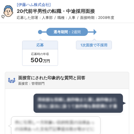
[
伊藤ハム株式会社
]
20代前半男性の転職・中途採用面接
応募した部署：人事部
職種：人事
面接時期：2008年度
選考期間：
2週間
応募
1次面接で不採用
応募時の年収
500
万円
面接官にされた印象的な質問と回答
面接官：管理部門