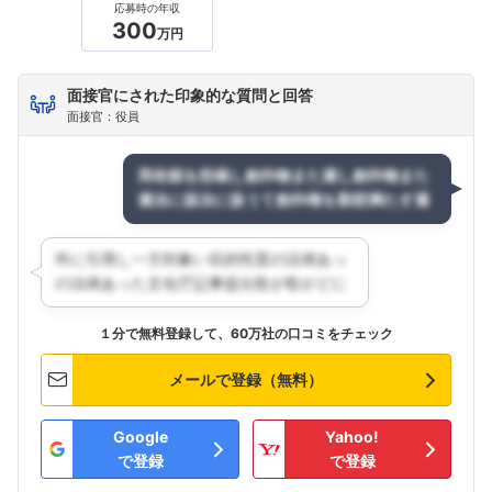
応募時の年収
300
万円
面接官にされた印象的な質問と回答
面接官：役員
１分で無料登録して、60万社の口コミをチェック
メールで登録（無料）
Google
Yahoo!
で登録
で登録