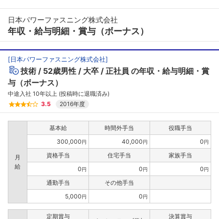
日本パワーファスニング株式会社
年収・給与明細・賞与（ボーナス）
[
日本パワーファスニング株式会社
]
技術
52歳男性
大卒
正社員
の年収・給与明細・賞
与（ボーナス）
中途入社 10年以上 (投稿時に退職済み)
3.5
2016年度
基本給
時間外手当
役職手当
300,000
40,000
0
円
円
円
資格手当
住宅手当
家族手当
月
給
0
0
0
円
円
円
通勤手当
その他手当
5,000
0
円
円
定期賞与
決算賞与