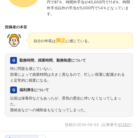
円で87％、時間外手当が40,000円で11.6％、時間
外手当以外の手当が5,000円で1.4％となっていま
す。
投稿者の本音
満足
自分の年収は
に感じている。
勤務時間、残業時間、勤務制度について
特に問題を感じていない。
部署によって残業時間は大きく異なるので、忙しい部署に配属される
と定常的に残業になる。
福利厚生について
以前は保養所などもあったが、景気の悪化に伴いなくなってしまっ
た。
親睦会などへの補助金もなくなってしまった。
投稿日:
2016-09-03
（記事番号:
612821
）