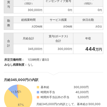
インセンティブ賞与
賞
（2回計）
（0回計）
与
300,000
0
0
円
円
円
総残業時間
サービス残業
休日出勤
勤
務
20
0
0
月
時間
月
時間
月
日
賞与(ボーナス)
月給合計
年収
合計
合
計
444
345,000
300,000
万円
円
円
所定労働時間：
1日8時間 / 週5日
みなし残業制度：
なし
月給345,000円の内訳
基本給
300,000円
時間外手当
40,000円
時間外手当以外の手当
5,000円
月給345,000円の内訳として、基本給が300,000