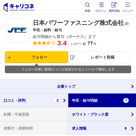
検索
ログイン
無料登録
メニュー
日本パワーファスニング株式会社
の
年収・給料・給与
給与明細から賞与（ボーナス）まで
3.4
??
レポート数
件
フォロー
レポート投稿
フォロー企業に新着口コミが追加されるとメールで通知します
企業
トップ
口コミ・
評判
2
年収・
給与明細
1
転職・
中途面接
ホワイト・
ブラック度
残業代・
残業時間
求人情報
6