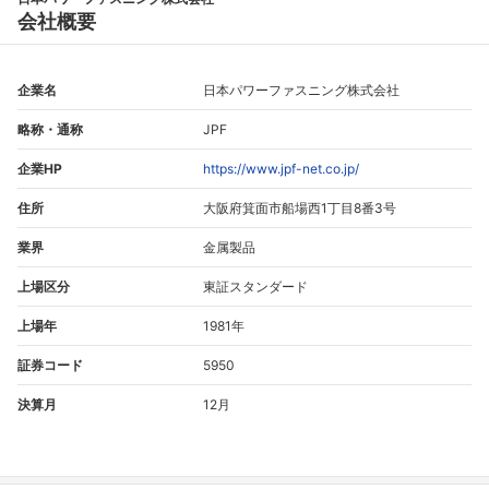
会社概要
企業名
日本パワーファスニング株式会社
略称・通称
JPF
企業HP
https://www.jpf-net.co.jp/
住所
大阪府箕面市船場西1丁目8番3号
業界
金属製品
上場区分
東証スタンダード
上場年
1981年
証券コード
5950
決算月
12月