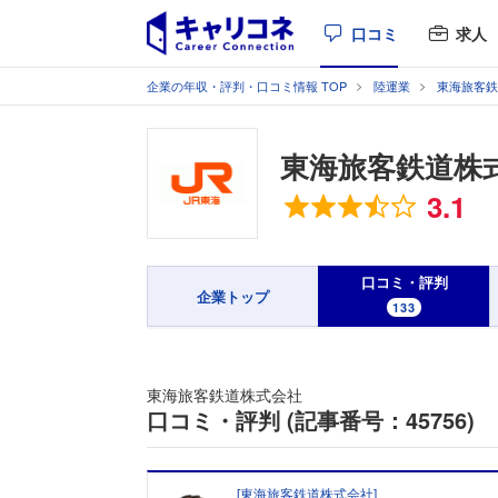
口コミ
求人
企業の年収・評判・口コミ情報 TOP
陸運業
東海旅客鉄
東海旅客鉄道株
総合評価
3.1
口コミ・評判
企業トップ
133
東海旅客鉄道株式会社
口コミ・評判 (記事番号：45756)
[
東海旅客鉄道株式会社
]