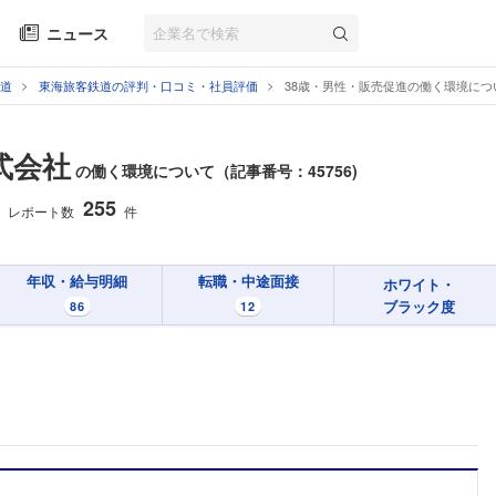
ニュース
道
東海旅客鉄道の評判・口コミ・社員評価
38歳・男性・販売促進の働く環境につ
式会社
の働く環境について（記事番号：45756)
255
レポート数
件
年収・給与明細
転職・中途面接
ホワイト・
ブラック度
86
12