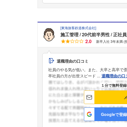
[
東海旅客鉄道株式会社
]
施工管理
20代前半男性
正社員
2.0
新卒入社 3年未満 
退職理由の口コミ
社員のやる気が低い。また、大卒と高卒で
卒社員の方が出世スピード ...
退職理由の口
１分で無料登録
Googleで登録