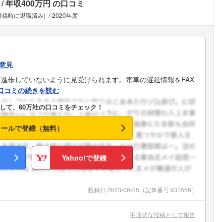
年収400万円
の口コミ
(投稿時に退職済み)
2020年度
意見
進歩していないように見受けられます。電車の遅延情報をFAX
口コミの続きを読む
して、60万社の口コミをチェック！
メールで登録（無料）
Yahoo!で登録
投稿日:
2023-06-05
（記事番号:
931556
）
不適切な投稿として報告