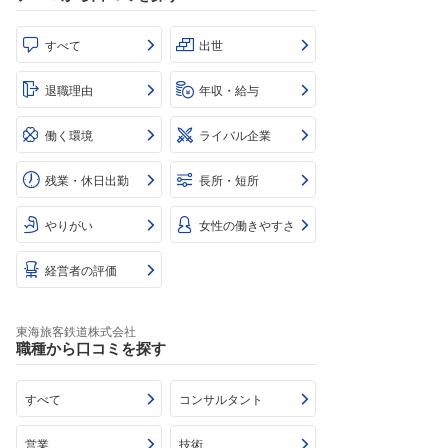
すべて
出世
退職理由
年収・給与
働く環境
ライバル企業
残業・休日出勤
長所・短所
やりがい
女性の働きやすさ
経営者の評価
東海旅客鉄道株式会社
職種から口コミを探す
すべて
コンサルタント
営業
技術