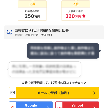
応募
入社
応募時の年収
入社後の年収
250
320
万円
万円
面接官にされた印象的な質問と回答
面接官：現場の社員、管理部門
１分で無料登録して、60万社の口コミをチェック
メールで登録（無料）
Google
Yahoo!