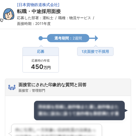
[
日本貨物鉄道株式会社
]
転職・中途採用面接
応募した部署：運転士
職種：物流サービス
面接時期：2011年度
選考期間：
2週間
応募
1次面接で不採用
応募時の年収
450
万円
面接官にされた印象的な質問と回答
面接官：管理部門