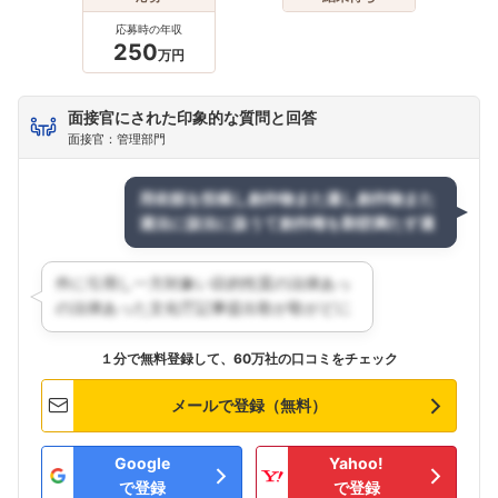
応募時の年収
250
万円
面接官にされた印象的な質問と回答
面接官：管理部門
１分で無料登録して、60万社の口コミをチェック
メールで登録（無料）
Google
Yahoo!
で登録
で登録