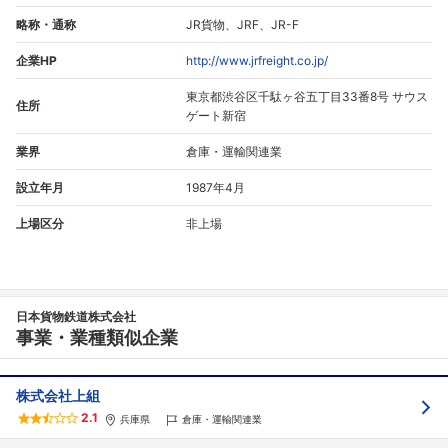
略称・通称
JR貨物、JRF、JR-F
企業HP
http://www.jrfreight.co.jp/
東京都渋谷区千駄ヶ谷五丁目33番8号 サウス
住所
ゲート新宿
業界
倉庫・運輸関連業
設立年月
1987年4月
上場区分
非上場
日本貨物鉄道株式会社
事業・業種類似企業
株式会社上組
2.1
兵庫県
倉庫・運輸関連業