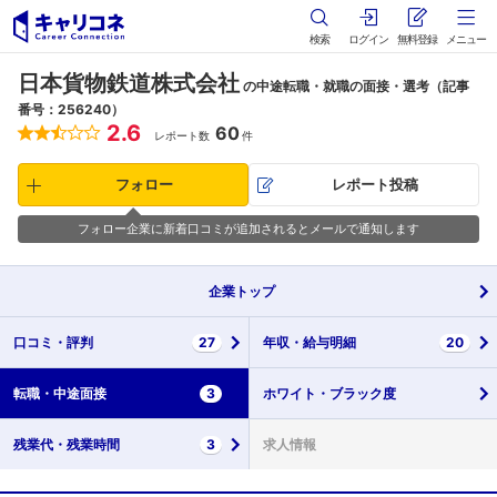
検索
ログイン
無料登録
メニュー
日本貨物鉄道株式会社
の中途転職・就職の面接・選考（記事
番号：256240）
2.6
60
レポート数
件
フォロー
レポート投稿
フォロー企業に新着口コミが追加されるとメールで通知します
企業
トップ
口コミ・
評判
27
年収・
給与明細
20
転職・
中途面接
3
ホワイト・
ブラック度
残業代・
残業時間
3
求人情報