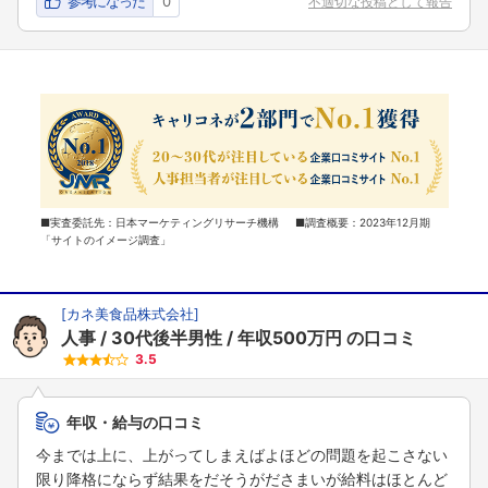
参考になった
0
不適切な投稿として報告
■実査委託先：日本マーケティングリサーチ機構 ■調査概要：2023年12月期
「サイトのイメージ調査」
[
カネ美食品株式会社
]
人事
30代後半男性
年収500万円
の口コミ
3.5
年収・給与の口コミ
今までは上に、上がってしまえばよほどの問題を起こさない
限り降格にならず結果をだそうがださまいが給料はほとんど