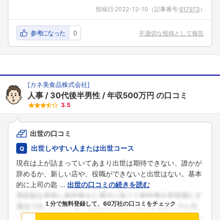
投稿日:
2022-12-10
（記事番号:
917973
）
参考になった
0
不適切な投稿として報告
[
カネ美食品株式会社
]
人事
30代後半男性
年収500万円
の口コミ
3.5
出世の口コミ
出世しやすい人または出世コース
現在は上が詰まっていてあまり出世は期待できない、誰かが
辞めるか、新しい店や、役職ができないと出世はない。基本
的に上司の匙 ...
出世の口コミの続きを読む
１分で無料登録して、60万社の口コミをチェック