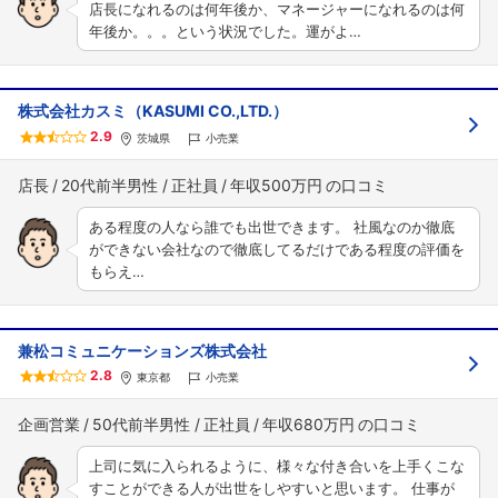
店長になれるのは何年後か、マネージャーになれるのは何
年後か。。。という状況でした。運がよ…
株式会社カスミ（KASUMI CO.,LTD.）
2.9
茨城県
小売業
店長
20代前半男性
正社員
年収500万円
ある程度の人なら誰でも出世できます。 社風なのか徹底
ができない会社なので徹底してるだけである程度の評価を
もらえ…
兼松コミュニケーションズ株式会社
2.8
東京都
小売業
企画営業
50代前半男性
正社員
年収680万円
上司に気に入られるように、様々な付き合いを上手くこな
すことができる人が出世をしやすいと思います。 仕事が