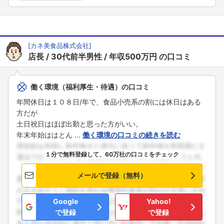
[
カネ美食品株式会社
]
フォローしました
店長
30代前半男性
年収500万円
の口コミ
こちらの企業もフォローしませんか？
働く環境（福利厚生・待遇）の口コミ
年間休日は１０８日/年で、食品小売系の割には休日はある
方だが
土日祝日はほぼ出勤と思った方がいい。
年末年始ははとん ...
働く環境の口コミの続きを読む
１分で無料登録して、60万社の口コミをチェック
メールで登録（無料）
Google
Yahoo!
で登録
で登録