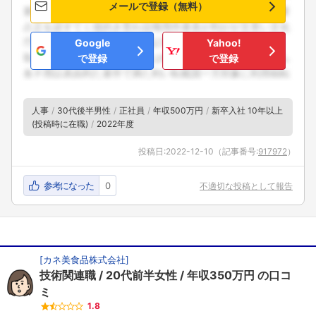
メールで登録（無料）
Google
Yahoo!
で登録
で登録
人事
30代後半男性
正社員
年収500万円
新卒入社 10年以上
(投稿時に在職)
2022年度
投稿日:
2022-12-10
（記事番号:
917972
）
参考になった
0
不適切な投稿として報告
[
カネ美食品株式会社
]
技術関連職
20代前半女性
年収350万円
の口コ
ミ
1.8