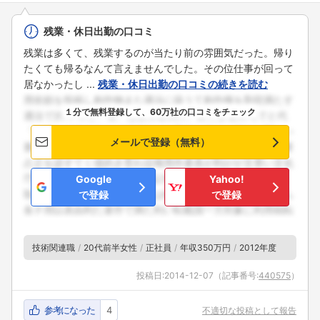
残業・休日出勤の口コミ
残業は多くて、残業するのが当たり前の雰囲気だった。帰り
たくても帰るなんて言えませんでした。その位仕事が回って
居なかったし ...
残業・休日出勤の口コミの続きを読む
１分で無料登録して、60万社の口コミをチェック
メールで登録（無料）
Google
Yahoo!
で登録
で登録
技術関連職
20代前半女性
正社員
年収350万円
2012年度
投稿日:
2014-12-07
（記事番号:
440575
）
参考になった
4
不適切な投稿として報告