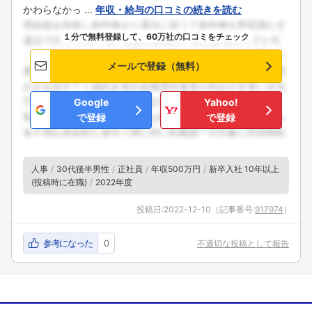
かわらなかっ ...
年収・給与の口コミの続きを読む
１分で無料登録して、60万社の口コミをチェック
メールで登録（無料）
Google
Yahoo!
で登録
で登録
人事
30代後半男性
正社員
年収500万円
新卒入社 10年以上
(投稿時に在職)
2022年度
投稿日:
2022-12-10
（記事番号:
917974
）
参考になった
0
不適切な投稿として報告