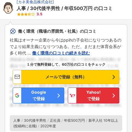
[
カネ美食品株式会社
]
人事
30代後半男性
年収500万円
の口コミ
3.5
働く環境（職場の雰囲気・社風）の口コミ
社風はオーナー企業から今はppihの子会社になりつつあるの
でより結果主義になりつつある。ただ、まだまだ体育会系が
多く時代 ...
働く環境の口コミの続きを読む
１分で無料登録して、60万社の口コミをチェック
メールで登録（無料）
Google
Yahoo!
で登録
で登録
人事
30代後半男性
正社員
年収500万円
新卒入社 10年以上
(投稿時に在職)
2022年度