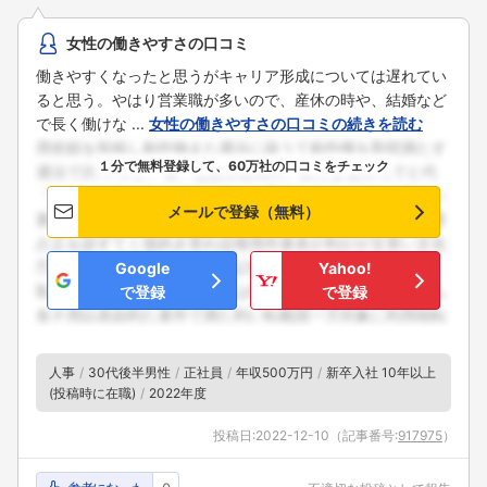
女性の働きやすさの口コミ
働きやすくなったと思うがキャリア形成については遅れてい
ると思う。やはり営業職が多いので、産休の時や、結婚など
で長く働けな ...
女性の働きやすさの口コミの続きを読む
１分で無料登録して、60万社の口コミをチェック
メールで登録（無料）
Google
Yahoo!
で登録
で登録
人事
30代後半男性
正社員
年収500万円
新卒入社 10年以上
(投稿時に在職)
2022年度
投稿日:
2022-12-10
（記事番号:
917975
）