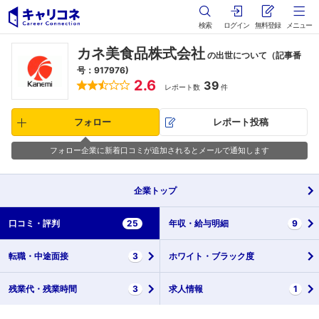
検索
ログイン
無料登録
メニュー
カネ美食品株式会社
の出世について（記事番
号：917976)
2.6
39
レポート数
件
フォロー
レポート投稿
フォロー企業に新着口コミが追加されるとメールで通知します
企業
トップ
口コミ・
評判
25
年収・
給与明細
9
転職・
中途面接
3
ホワイト・
ブラック度
残業代・
残業時間
3
求人情報
1