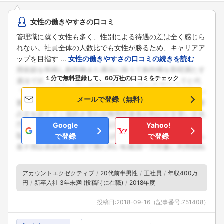
女性の働きやすさの口コミ
管理職に就く女性も多く、性別による待遇の差は全く感じら
れない。社員全体の人数比でも女性が勝るため、キャリアア
ップを目指す ...
女性の働きやすさの口コミの続きを読む
１分で無料登録して、60万社の口コミをチェック
メールで登録（無料）
Google
Yahoo!
で登録
で登録
アカウントエクゼクティブ
20代前半男性
正社員
年収400万
円
新卒入社 3年未満 (投稿時に在職)
2018年度
投稿日:
2018-09-16
（記事番号:
751408
）