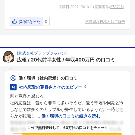
投稿日:
2012-06-01
（記事番号:
273715
）
参考になった
0
不適切な投稿として報告
[
株式会社プラップジャパン
]
広報
20代前半女性
年収400万円
の口コミ
働く環境（社内恋愛）の口コミ
社内恋愛の寛容さとそのエピソード
割と寛容と感じる。
社内恋愛は、昔から非常に多いそうだ。違う部署や同期どう
しなどで数多くのカップルが発生しているようだ。一応どち
らかが転職し ...
働く環境の口コミの続きを読む
１分で無料登録して、60万社の口コミをチェック