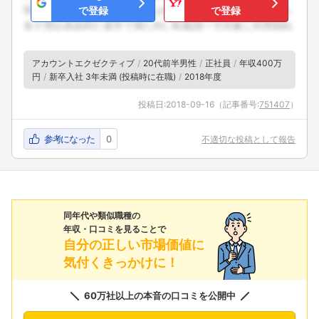
で登録
で登録
アカウントエクゼクティブ
20代前半男性
正社員
年収400万
円
新卒入社 3年未満 (投稿時に在職)
2018年度
投稿日:
2018-09-16
（記事番号:
751407
）
参考になった
0
不適切な投稿として報告
同年代や類似職種の
年収・口コミを見ることで
自分の正しい市場価値に
気付くきっかけに！
60万社以上の本音の口コミを公開中