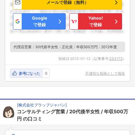
メールで登録（無料）
Google
Yahoo!
で登録
で登録
代理店営業
30代前半女性
正社員
年収500万円
2012年度
投稿日:
2012-01-12
（記事番号:
233173
）
参考になった
0
不適切な投稿として報告
[
株式会社プラップジャパン
]
コンサルティング営業
20代後半女性
年収500万
円
の口コミ