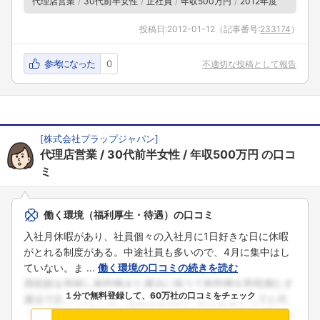
代理店営業
30代前半女性
正社員
年収500万円
2012年度
投稿日:
2012-01-12
（記事番号:
233174
）
参考になった
0
不適切な投稿として報告
[
株式会社プラップジャパン
]
代理店営業
30代前半女性
年収500万円
の口コ
ミ
働く環境（福利厚生・待遇）の口コミ
入社月休暇があり、社員個々の入社月に1日好きな日に休暇
がとれる制度がある。中途社員も多いので、4月に集中はし
ていない。ま ...
働く環境の口コミの続きを読む
１分で無料登録して、60万社の口コミをチェック