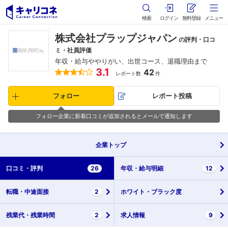
検索
ログイン
無料登録
メニュー
株式会社プラップジャパン
の評判・口コ
ミ・社員評価
年収・給与ややりがい、出世コース、退職理由まで
3.1
42
レポート数
件
フォロー
レポート投稿
フォロー企業に新着口コミが追加されるとメールで通知します
企業
トップ
口コミ・
評判
26
年収・
給与明細
12
転職・
中途面接
2
ホワイト・
ブラック度
残業代・
残業時間
2
求人情報
9