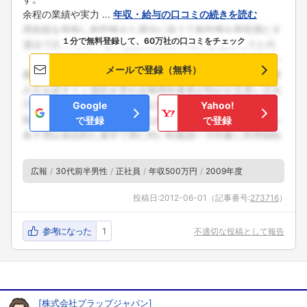
余程の業績や実力 ...
年収・給与の口コミの続きを読む
１分で無料登録して、60万社の口コミをチェック
メールで登録（無料）
Google
Yahoo!
で登録
で登録
広報
30代前半男性
正社員
年収500万円
2009年度
投稿日:
2012-06-01
（記事番号:
273716
）
参考になった
1
不適切な投稿として報告
[
株式会社プラップジャパン
]