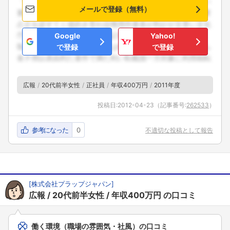
メールで登録（無料）
Google
Yahoo!
で登録
で登録
広報
20代前半女性
正社員
年収400万円
2011年度
投稿日:
2012-04-23
（記事番号:
262533
）
参考になった
0
不適切な投稿として報告
[
株式会社プラップジャパン
]
広報
20代前半女性
年収400万円
の口コミ
働く環境（職場の雰囲気・社風）の口コミ