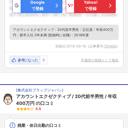
Google
Yahoo!
で登録
で登録
アカウントエクゼクティブ
20代前半男性
正社員
年収400万
円
新卒入社 3年未満 (投稿時に在職)
2018年度
投稿日:
2018-09-16
（記事番号:
751406
）
参考になった
0
不適切な投稿として報告
[
株式会社プラップジャパン
]
アカウントエクゼクティブ
20代前半男性
年収
400万円
の口コミ
3.5
残業・休日出勤の口コミ