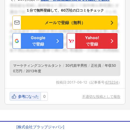
１分で無料登録して、60万社の口コミをチェック
メールで登録（無料）
Google
Yahoo!
で登録
で登録
マーケティングコンサルタント
30代前半男性
正社員
年収50
0万円
2013年度
投稿日:
2017-06-12
（記事番号:
675234
）
参考になった
0
不適切な投稿として報告
[
株式会社プラップジャパン
]