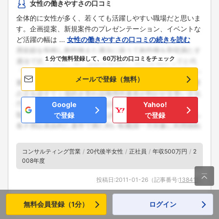
女性の働きやすさの口コミ
全体的に女性が多く、若くても活躍しやすい職場だと思いま
す。企画提案、新規案件のプレゼンテーション、イベントな
ど活躍の幅は ...
女性の働きやすさの口コミの続きを読む
１分で無料登録して、60万社の口コミをチェック
メールで登録（無料）
Google
Yahoo!
で登録
で登録
コンサルティング営業
20代後半女性
正社員
年収500万円
2
008年度

投稿日:
2011-01-26
（記事番号:
138411
）
参考になった
0
不適切な投稿として報告
無料会員登録（1分）
ログイン