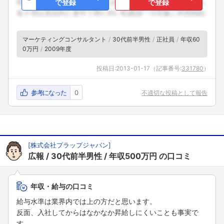
で登録
で登録
マーケティングコンサルタント
30代前半男性
正社員
年収60
0万円
2009年度
投稿日:
2013-01-17
（記事番号:
331780
）
参考になった
0
不適切な投稿として報告
[
株式会社プラップジャパン
]
広報
30代前半男性
年収500万円
の口コミ
年収・給与の口コミ
給与水準は業界内では上の方だと思います。
反面、入社してからはなかなか昇給しにくいことも事実で
す。