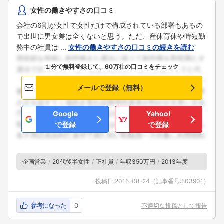
こちらの企業もフォローしませんか？
女性の働きやすさの口コミ
会社の6割が女性で女性だけで構成されている部署もあるの
で出世に男女差は全くないと思う。ただ、産休育休や時短勤
務中の社員は ...
女性の働きやすさの口コミの続きを読む
１分で無料登録して、60万社の口コミをチェック
メールで登録（無料）
Google
Yahoo!
で登録
で登録
企画営業
20代後半女性
正社員
年収350万円
2013年度
投稿日:
2015-08-24
（記事番号:
503901
）
参考になった
0
不適切な投稿として報告