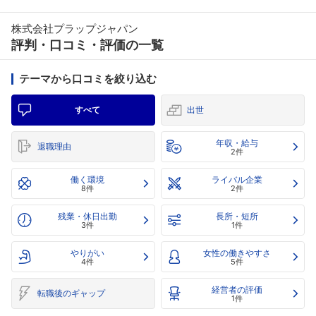
株式会社プラップジャパン
評判・口コミ・評価の一覧
テーマから口コミを絞り込む
すべて
出世
年収・給与
退職理由
2件
働く環境
ライバル企業
8件
2件
残業・休日出勤
長所・短所
3件
1件
やりがい
女性の働きやすさ
4件
5件
経営者の評価
転職後のギャップ
1件