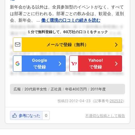
新年会がある以外は、全員参加型のイベントがなく、すべて
は部署ごとに行われる。部署ごとの飲み会は、歓迎会、送別
会、新年会、 ...
働く環境の口コミの続きを読む
１分で無料登録して、60万社の口コミをチェック
メールで登録（無料）
Google
Yahoo!
で登録
で登録
広報
20代前半女性
正社員
年収400万円
2011年度
投稿日:
2012-04-23
（記事番号:
262532
）
参考になった
0
不適切な投稿として報告