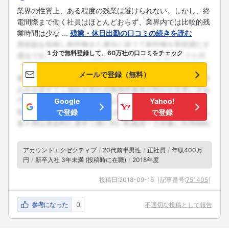
業界の性質上、ある程度の残業は避けられない。しかし、終
電間際まで働く社員はほとんどおらず、業界内では比較的残
業時間は少な ...
残業・休日出勤の口コミの続きを読む
１分で無料登録して、60万社の口コミをチェック
メールで登録（無料）
Google
Yahoo!
で登録
で登録
アカウントエクゼクティブ
20代前半男性
正社員
年収400万
円
新卒入社 3年未満 (投稿時に在職)
2018年度
投稿日:
2018-09-16
（記事番号:
751405
）
参考になった
0
不適切な投稿として報告