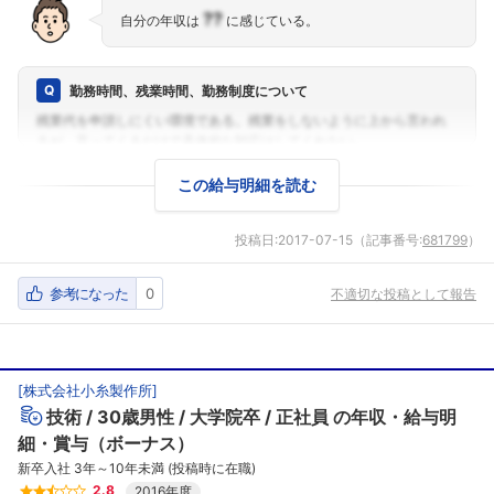
??
自分の年収は
に感じている。
勤務時間、残業時間、勤務制度について
この給与明細を読む
投稿日:
2017-07-15
（記事番号:
681799
）
参考になった
0
不適切な投稿として報告
[
株式会社小糸製作所
]
技術
30歳男性
大学院卒
正社員
の年収・給与明
細・賞与（ボーナス）
新卒入社 3年～10年未満 (投稿時に在職)
2.8
2016年度