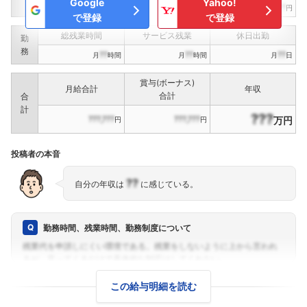
Google
Yahoo!
???,???
???,???
???,???
円
円
円
で登録
で登録
総残業時間
サービス残業
休日出勤
勤
務
??
??
??
月
時間
月
時間
月
日
賞与(ボーナス)
月給合計
年収
合計
合
計
???
???,???
???,???
万円
円
円
投稿者の本音
??
自分の年収は
に感じている。
勤務時間、残業時間、勤務制度について
この給与明細を読む