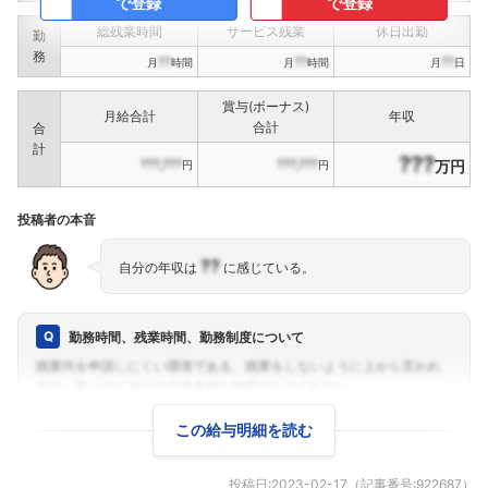
で登録
で登録
総残業時間
サービス残業
休日出勤
勤
務
??
??
??
月
時間
月
時間
月
日
賞与(ボーナス)
月給合計
年収
合計
合
計
???
???,???
???,???
万円
円
円
投稿者の本音
??
自分の年収は
に感じている。
勤務時間、残業時間、勤務制度について
この給与明細を読む
投稿日:
2023-02-17
（記事番号:
922687
）