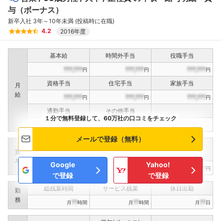
与（ボーナス）
新卒入社 3年～10年未満 (投稿時に在職)
4.2
2016年度
基本給
時間外手当
役職手当
???,???
???,???
???,???
円
円
円
資格手当
住宅手当
家族手当
月
給
???,???
???,???
???,???
円
円
円
通勤手当
その他手当
１分で無料登録して、60万社の口コミをチェック
???,???
???,???
円
円
メールで登録（無料）
定期賞与
決算賞与
インセンティブ賞与
賞
（
??
回計）
（
??
回計）
与
Google
Yahoo!
???,???
???,???
???,???
円
円
円
で登録
で登録
総残業時間
サービス残業
休日出勤
勤
務
??
??
??
月
時間
月
時間
月
日