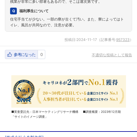
残業が非常に多い部署もあるので、そこは運次第です。
福利厚生について
住宅手当てが少ない。一部の寮が古くて汚い。また、寮によってはト
イレ、風呂が共同なので、注意が必要。
投稿日:
2024-11-17
（記事番号:
957323
）
参考になった
0
不適切な投稿として報告
■実査委託先：日本マーケティングリサーチ機構 ■調査概要：2023年12月期
「サイトのイメージ調査」