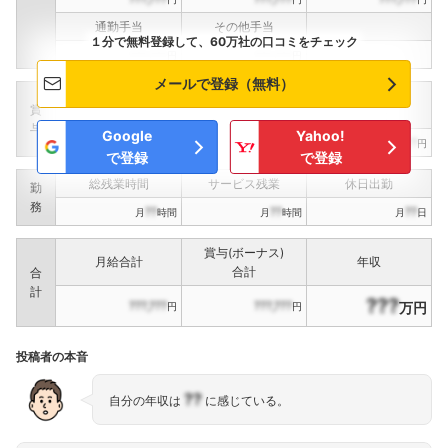
通勤手当
その他手当
１分で無料登録して、60万社の口コミをチェック
???,???
???,???
円
円
メールで登録（無料）
定期賞与
決算賞与
インセンティブ賞与
賞
（
??
回計）
（
??
回計）
与
Google
Yahoo!
???,???
???,???
???,???
円
円
円
で登録
で登録
総残業時間
サービス残業
休日出勤
勤
務
??
??
??
月
時間
月
時間
月
日
賞与(ボーナス)
月給合計
年収
合計
合
計
???
???,???
???,???
万円
円
円
投稿者の本音
??
自分の年収は
に感じている。