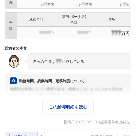
務
??
??
??
月
時間
月
時間
月
日
賞与(ボーナス)
月給合計
年収
合計
合
計
???
???,???
???,???
万円
円
円
投稿者の本音
??
自分の年収は
に感じている。
勤務時間、残業時間、勤務制度について
この給与明細を読む
投稿日:
2020-02-19
（記事番号:
819426
）
フォローしました