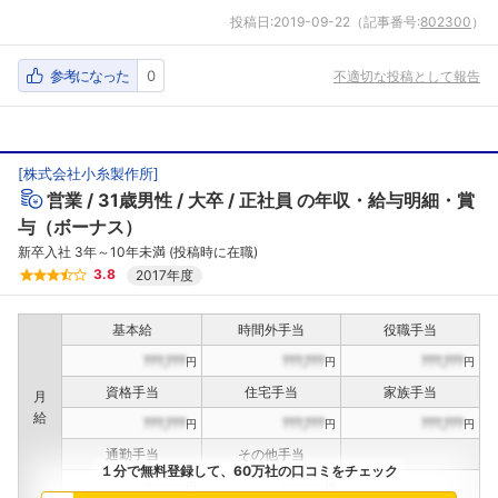
投稿日:
2019-09-22
（記事番号:
802300
）
参考になった
0
不適切な投稿として報告
[
株式会社小糸製作所
]
営業
31歳男性
大卒
正社員
の年収・給与明細・賞
与（ボーナス）
新卒入社 3年～10年未満 (投稿時に在職)
3.8
2017年度
基本給
時間外手当
役職手当
???,???
???,???
???,???
円
円
円
資格手当
住宅手当
家族手当
月
給
???,???
???,???
???,???
円
円
円
通勤手当
その他手当
１分で無料登録して、60万社の口コミをチェック
???,???
???,???
円
円