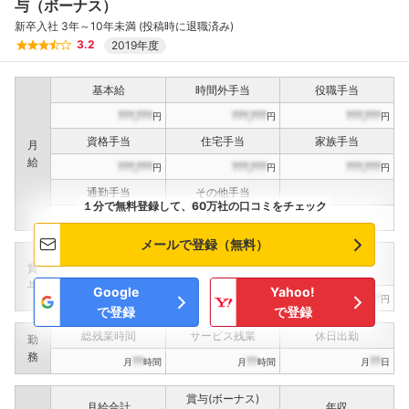
与（ボーナス）
新卒入社 3年～10年未満 (投稿時に退職済み)
3.2
2019年度
基本給
時間外手当
役職手当
???,???
???,???
???,???
円
円
円
資格手当
住宅手当
家族手当
月
給
???,???
???,???
???,???
円
円
円
通勤手当
その他手当
１分で無料登録して、60万社の口コミをチェック
???,???
???,???
円
円
メールで登録（無料）
定期賞与
決算賞与
インセンティブ賞与
賞
（
??
回計）
（
??
回計）
与
Google
Yahoo!
???,???
???,???
???,???
円
円
円
で登録
で登録
総残業時間
サービス残業
休日出勤
勤
務
??
??
??
月
時間
月
時間
月
日
賞与(ボーナス)
月給合計
年収