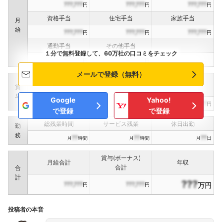
???,???
???,???
???,???
円
円
円
資格手当
住宅手当
家族手当
月
給
???,???
???,???
???,???
円
円
円
通勤手当
その他手当
１分で無料登録して、60万社の口コミをチェック
???,???
???,???
円
円
メールで登録（無料）
定期賞与
決算賞与
インセンティブ賞与
賞
（
??
回計）
（
??
回計）
与
Google
Yahoo!
???,???
???,???
???,???
円
円
円
で登録
で登録
総残業時間
サービス残業
休日出勤
勤
務
??
??
??
月
時間
月
時間
月
日
賞与(ボーナス)
月給合計
年収
合計
合
計
???
???,???
???,???
万円
円
円
投稿者の本音