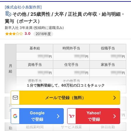
[
株式会社小糸製作所
]
その他
25歳男性
大卒
正社員
の年収・給与明細・
賞与（ボーナス）
新卒入社 3年未満 (投稿時に退職済み)
3.0
2016年度
基本給
時間外手当
役職手当
???,???
???,???
???,???
円
円
円
資格手当
住宅手当
家族手当
月
給
???,???
???,???
???,???
円
円
円
通勤手当
その他手当
１分で無料登録して、60万社の口コミをチェック
???,???
???,???
円
円
メールで登録（無料）
定期賞与
決算賞与
インセンティブ賞与
賞
（
??
回計）
（
??
回計）
与
Google
Yahoo!
???,???
???,???
???,???
円
円
円
で登録
で登録
総残業時間
サービス残業
休日出勤
勤