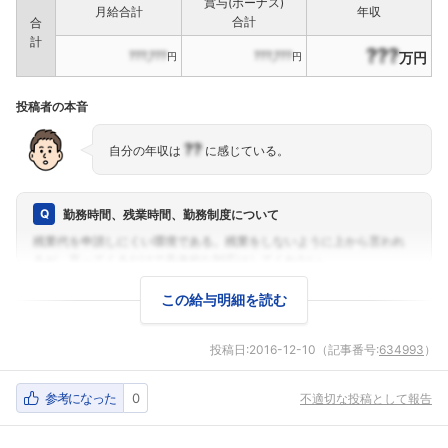
賞与(ボーナス)
月給合計
年収
合計
合
計
???
???,???
???,???
万円
円
円
投稿者の本音
??
自分の年収は
に感じている。
勤務時間、残業時間、勤務制度について
この給与明細を読む
投稿日:
2016-12-10
（記事番号:
634993
）
参考になった
0
不適切な投稿として報告