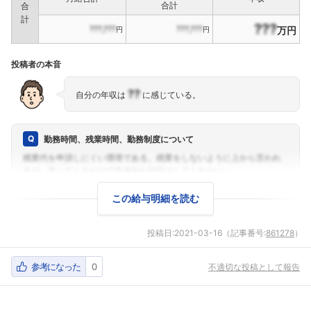
合計
合
計
???
???,???
???,???
万円
円
円
投稿者の本音
??
自分の年収は
に感じている。
勤務時間、残業時間、勤務制度について
この給与明細を読む
投稿日:
2021-03-16
（記事番号:
861278
）
参考になった
0
不適切な投稿として報告