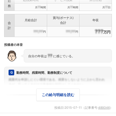
勤
務
??
??
??
月
時間
月
時間
月
日
賞与(ボーナス)
月給合計
年収
合計
合
計
???
???,???
???,???
万円
円
円
投稿者の本音
??
自分の年収は
に感じている。
勤務時間、残業時間、勤務制度について
この給与明細を読む
投稿日:
2015-07-11
（記事番号:
489346
）