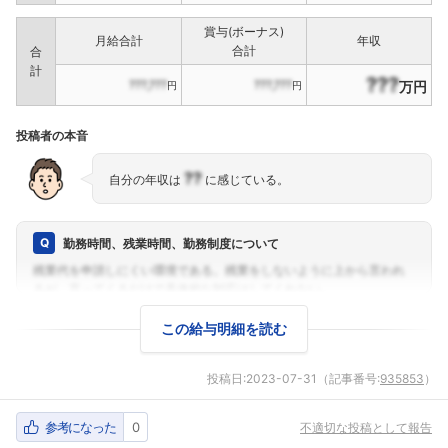
賞与(ボーナス)
月給合計
年収
合計
合
計
???
???,???
???,???
万円
円
円
投稿者の本音
??
自分の年収は
に感じている。
勤務時間、残業時間、勤務制度について
この給与明細を読む
投稿日:
2023-07-31
（記事番号:
935853
）
参考になった
0
不適切な投稿として報告