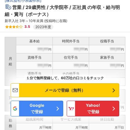
[
株式会社小糸製作所
]
営業
29歳男性
大学院卒
正社員
の年収・給与明
細・賞与（ボーナス）
新卒入社 3年～10年未満 (投稿時に在職)
3.5
2023年度
基本給
時間外手当
役職手当
???,???
???,???
???,???
円
円
円
資格手当
住宅手当
家族手当
月
給
???,???
???,???
???,???
円
円
円
通勤手当
その他手当
１分で無料登録して、60万社の口コミをチェック
???,???
???,???
円
円
メールで登録（無料）
定期賞与
決算賞与
インセンティブ賞与
賞
（
??
回計）
（
??
回計）
与
Google
Yahoo!
???,???
???,???
???,???
円
円
円
で登録
で登録
総残業時間
サービス残業
休日出勤
勤
務
??
??
??
月
時間
月
時間
月
日