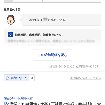
投稿者の本音
??
自分の年収は
に感じている。
勤務時間、残業時間、勤務制度について
この給与明細を読む
投稿日:
2016-12-20
（記事番号:
637051
）
参考になった
0
不適切な投稿として報告
[
株式会社小糸製作所
]
営業
33歳男性
大卒
正社員
の年収・給与明細・賞