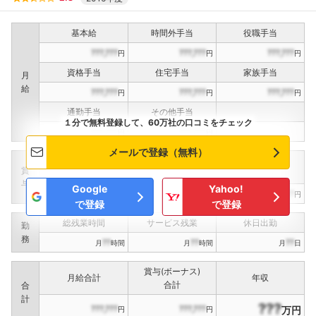
基本給
時間外手当
役職手当
???,???
???,???
???,???
円
円
円
資格手当
住宅手当
家族手当
月
給
???,???
???,???
???,???
円
円
円
通勤手当
その他手当
１分で無料登録して、60万社の口コミをチェック
???,???
???,???
円
円
メールで登録（無料）
定期賞与
決算賞与
インセンティブ賞与
賞
（
??
回計）
（
??
回計）
与
Google
Yahoo!
???,???
???,???
???,???
円
円
円
で登録
で登録
総残業時間
サービス残業
休日出勤
勤
務
??
??
??
月
時間
月
時間
月
日
賞与(ボーナス)
月給合計
年収
合計
合
計
???
???,???
???,???
万円
円
円