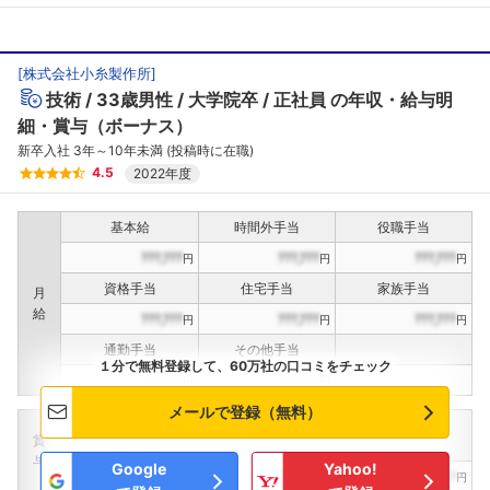
[
株式会社小糸製作所
]
技術
33歳男性
大学院卒
正社員
の年収・給与明
細・賞与（ボーナス）
新卒入社 3年～10年未満 (投稿時に在職)
4.5
2022年度
基本給
時間外手当
役職手当
???,???
???,???
???,???
円
円
円
資格手当
住宅手当
家族手当
月
給
???,???
???,???
???,???
円
円
円
通勤手当
その他手当
１分で無料登録して、60万社の口コミをチェック
???,???
???,???
円
円
メールで登録（無料）
定期賞与
決算賞与
インセンティブ賞与
賞
（
??
回計）
（
??
回計）
与
Google
Yahoo!
???,???
???,???
???,???
円
円
円