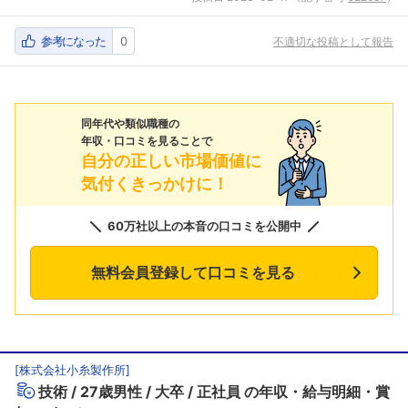
参考になった
0
不適切な投稿として報告
同年代や類似職種の
年収・口コミを見ることで
自分の正しい市場価値に
気付くきっかけに！
60万社以上の本音の口コミを公開中
無料会員登録して口コミを見る
[
株式会社小糸製作所
]
技術
27歳男性
大卒
正社員
の年収・給与明細・賞