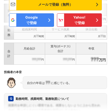
メールで登録（無料）
定期賞与
決算賞与
インセンティブ賞与
賞
（
??
回計）
（
??
回計）
与
Google
Yahoo!
???,???
???,???
???,???
円
円
円
で登録
で登録
総残業時間
サービス残業
休日出勤
勤
務
??
??
??
月
時間
月
時間
月
日
賞与(ボーナス)
月給合計
年収
合計
合
計
???
???,???
???,???
万円
円
円
投稿者の本音
??
自分の年収は
に感じている。
勤務時間、残業時間、勤務制度について