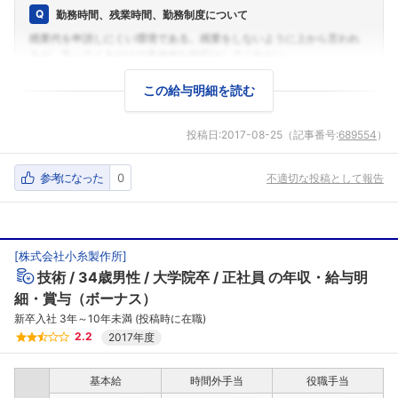
勤務時間、残業時間、勤務制度について
この給与明細を読む
投稿日:
2017-08-25
（記事番号:
689554
）
参考になった
0
不適切な投稿として報告
[
株式会社小糸製作所
]
技術
34歳男性
大学院卒
正社員
の年収・給与明
細・賞与（ボーナス）
新卒入社 3年～10年未満 (投稿時に在職)
2.2
2017年度
基本給
時間外手当
役職手当