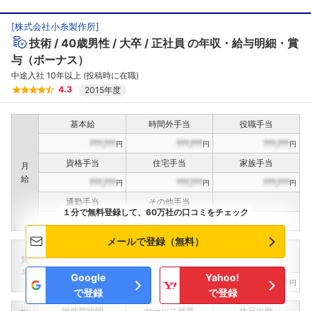
[
株式会社小糸製作所
]
技術
40歳男性
大卒
正社員
の年収・給与明細・賞
与（ボーナス）
中途入社 10年以上 (投稿時に在職)
4.3
2015年度
基本給
時間外手当
役職手当
???,???
???,???
???,???
円
円
円
資格手当
住宅手当
家族手当
月
給
???,???
???,???
???,???
円
円
円
通勤手当
その他手当
１分で無料登録して、60万社の口コミをチェック
???,???
???,???
円
円
メールで登録（無料）
定期賞与
決算賞与
インセンティブ賞与
賞
（
??
回計）
（
??
回計）
与
Google
Yahoo!
???,???
???,???
???,???
円
円
円
で登録
で登録
総残業時間
サービス残業
休日出勤