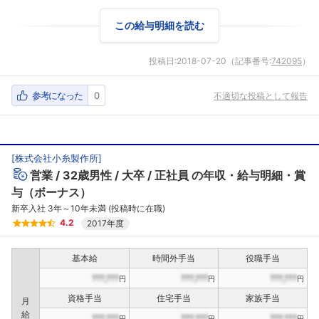
この給与明細を読む
投稿日:
2018-07-20
（記事番号:
742095
）
参考になった
0
不適切な投稿として報告
[
株式会社小糸製作所
]
営業
32歳男性
大卒
正社員
の年収・給与明細・賞
与（ボーナス）
新卒入社 3年～10年未満 (投稿時に在職)
4.2
2017年度
基本給
時間外手当
役職手当
???,???
???,???
???,???
円
円
円
資格手当
住宅手当
家族手当
月
給
???,???
???,???
???,???
円
円
円