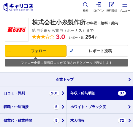
検索
ログイン
無料登録
メニュー
株式会社小糸製作所
の年収・給料・給与
給与明細から賞与（ボーナス）まで
3.0
254
レポート数
件
フォロー
レポート投稿
フォロー企業に新着口コミが追加されるとメールで通知します
企業
トップ
口コミ・
評判
201
年収・
給与明細
37
転職・
中途面接
5
ホワイト・
ブラック度
残業代・
残業時間
5
求人情報
72