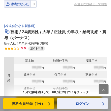
参考になった
0
不適切な投稿として報告
[
株式会社小糸製作所
]
技術
24歳男性
大卒
正社員
の年収・給与明細・賞
与（ボーナス）
新卒入社 3年未満 (投稿時に在職)
3.0
2013年度
基本給
時間外手当
役職手当
???,???
???,???
???,???
円
円
円
資格手当
住宅手当
家族手当
月
給
???,???
???,???
???,???
円
円
円
通勤手当
その他手当

１分で無料登録して、60万社の口コミをチェック
???,???
???,???
円
円
メールで登録（無料）
無料会員登録（1分）
ログイン
定期賞与
決算賞与
インセンティブ賞与
賞
（
??
回計）
（
??
回計）