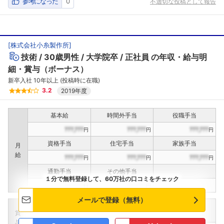
参考になった
0
不適切な投稿として報告
こちらの企業もフォローしませんか？
[
株式会社小糸製作所
]
技術
30歳男性
大学院卒
正社員
の年収・給与明
細・賞与（ボーナス）
新卒入社 10年以上 (投稿時に在職)
3.2
2019年度
基本給
時間外手当
役職手当
???,???
???,???
???,???
円
円
円
資格手当
住宅手当
家族手当
月
給
???,???
???,???
???,???
円
円
円
通勤手当
その他手当
１分で無料登録して、60万社の口コミをチェック
???,???
???,???
円
円
メールで登録（無料）
定期賞与
決算賞与
インセンティブ賞与
賞
（
??
回計）
（
??
回計）
与