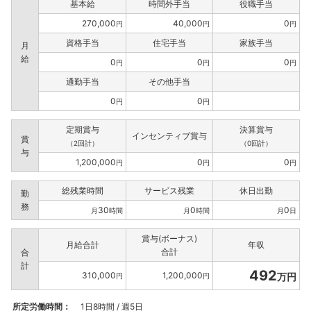
基本給
時間外手当
役職手当
270,000
40,000
0
円
円
円
資格手当
住宅手当
家族手当
月
給
0
0
0
円
円
円
通勤手当
その他手当
0
0
円
円
定期賞与
決算賞与
インセンティブ賞与
賞
（2回計）
（0回計）
与
1,200,000
0
0
円
円
円
総残業時間
サービス残業
休日出勤
勤
務
30
0
0
月
時間
月
時間
月
日
賞与(ボーナス)
月給合計
年収
合計
合
計
492
310,000
1,200,000
万円
円
円
所定労働時間：
1日8時間 / 週5日