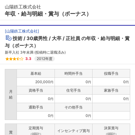
山陽鉄工株式会社
年収・給与明細・賞与（ボーナス）
[
山陽鉄工株式会社
]
技術
30歳男性
大卒
正社員
の年収・給与明細・賞
与（ボーナス）
新卒入社 3年未満 (投稿時に退職済み)
3.3
2012年度
基本給
時間外手当
役職手当
200,000
0
0
円
円
円
資格手当
住宅手当
家族手当
月
給
0
0
0
円
円
円
通勤手当
その他手当
0
0
円
円
定期賞与
決算賞与
インセンティブ賞与
賞
（0回計）
（0回計）