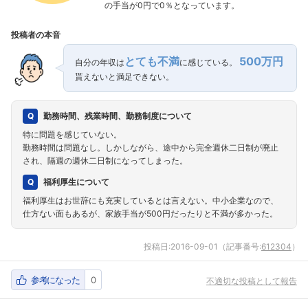
の手当が0円で0％となっています。
投稿者の本音
とても不満
500万円
自分の年収は
に感じている。
貰えないと満足できない。
勤務時間、残業時間、勤務制度について
特に問題を感じていない。
勤務時間は問題なし。しかしながら、途中から完全週休二日制が廃止
され、隔週の週休二日制になってしまった。
福利厚生について
福利厚生はお世辞にも充実しているとは言えない。中小企業なので、
仕方ない面もあるが、家族手当が500円だったりと不満が多かった。
投稿日:
2016-09-01
（記事番号:
612304
）
参考になった
0
不適切な投稿として報告