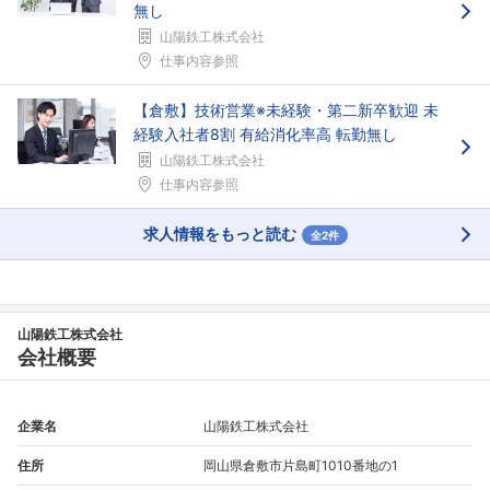
無し
山陽鉄工株式会社
仕事内容参照
【倉敷】技術営業※未経験・第二新卒歓迎 未
フォローしました
経験入社者8割 有給消化率高 転勤無し
こちらの企業もフォローしませんか？
山陽鉄工株式会社
仕事内容参照
求人情報をもっと読む
全2件
山陽鉄工株式会社
会社概要
企業名
山陽鉄工株式会社
住所
岡山県倉敷市片島町1010番地の1