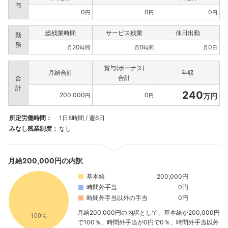
与
0
0
0
円
円
円
総残業時間
サービス残業
休日出勤
勤
務
20
0
0
月
時間
月
時間
月
日
賞与(ボーナス)
月給合計
年収
合計
合
計
240
200,000
0
万円
円
円
所定労働時間：
1日8時間 / 週6日
みなし残業制度：
なし
月給200,000円の内訳
基本給
200,000円
時間外手当
0円
時間外手当以外の手当
0円
月給200,000円の内訳として、基本給が200,000円
で100％、時間外手当が0円で0％、時間外手当以外