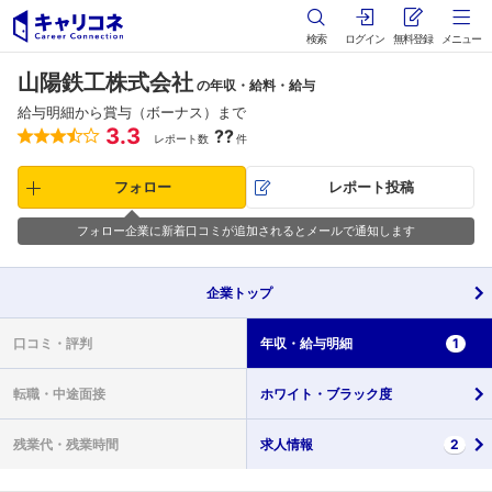
検索
ログイン
無料登録
メニュー
山陽鉄工株式会社
の年収・給料・給与
給与明細から賞与（ボーナス）まで
3.3
??
レポート数
件
フォロー
レポート投稿
フォロー企業に新着口コミが追加されるとメールで通知します
企業
トップ
口コミ・
評判
年収・
給与明細
1
転職・
中途面接
ホワイト・
ブラック度
残業代・
残業時間
求人情報
2