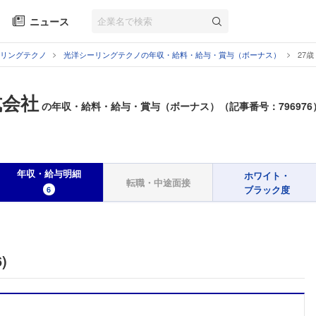
ニュース
リングテクノ
光洋シーリングテクノの年収・給料・給与・賞与（ボーナス）
27
式会社
の年収・給料・給与・賞与（ボーナス）（記事番号：796976
年収・給与明細
ホワイト・
転職・中途面接
ブラック度
6
)