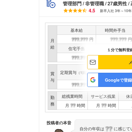
管理部門
非管理職
27歳男性
4.5
新卒入社 3年～10年
基本給
時間外手当
円
円
月
給
住宅手当
家族手当
１分で無料登
円
円
定期賞与
インセンティブ賞与
（1回計）
賞
与
Googleで登録
円
円
総残業時間
サービス残業
休
勤
務
月
時間
月
時間
投稿者の本音
自分の年収は
に感じて