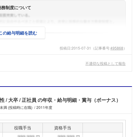
勤務制度について
この給与明細を読む
投稿日:
2015-07-31
（記事番号:
495868
）
不適切な投稿として報告
男性
大卒
正社員
の年収・給与明細・賞与（ボーナス）
未満 (投稿時に在職)
2011年度
フォローしました
役職手当
資格手当