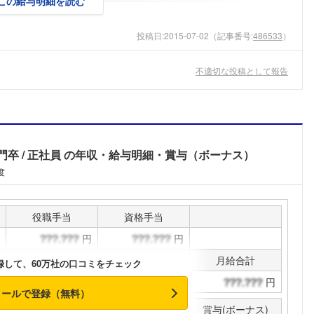
この給与明細を読む
投稿日:
2015-07-02
（記事番号:
486533
）
不適切な投稿として報告
門卒
正社員
の年収・給与明細・賞与（ボーナス）
度
役職手当
資格手当
円
円
通勤手当
その他手当
月給合計
録して、60万社の口コミをチェック
円
円
円
メールで登録（無料）
賞与(ボーナス)