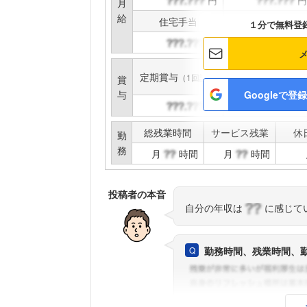
円
円
月
給
住宅手当
家族手当
１分で無料登
円
円
定期賞与
インセンティブ賞与
（1回計）
賞
与
Googleで登録
円
円
総残業時間
サービス残業
休
勤
務
月
時間
月
時間
投稿者の本音
自分の年収は
に感じて
勤務時間、残業時間、