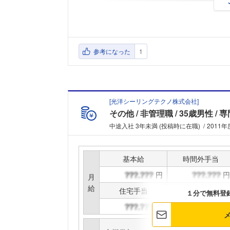
参考になった
1
[
光洋シーリングテクノ株式会社
]
その他
非管理職
35歳男性
専
中途入社 3年未満 (投稿時に在職)
2011年
基本給
時間外手当
円
円
月
給
住宅手当
家族手当
１分で無料登
円
円