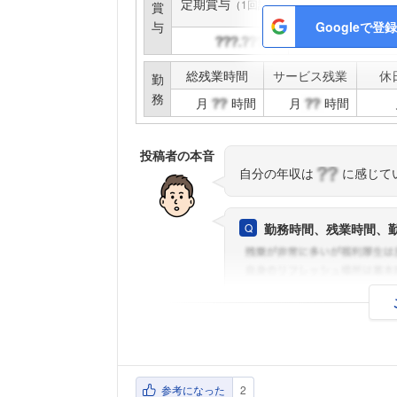
定期賞与
インセンティブ賞与
（1回計）
賞
与
Googleで登録
円
円
総残業時間
サービス残業
休
勤
務
月
時間
月
時間
投稿者の本音
自分の年収は
に感じて
勤務時間、残業時間、
参考になった
2