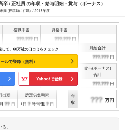
高卒
正社員
の年収・給与明細・賞与（ボーナス）
未満 (投稿時に在職)
2018年度
役職手当
資格手当
円
円
通勤手当
その他手当
月給合計
録して、60万社の口コミをチェック
円
円
円
メールで登録（無料）
賞与(ボーナス)
決算賞与
合計
Yahoo!で登録
円
円
日出勤
所定労働時間
年
万円
収
月
日
1日
時間/週
日
いる。