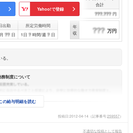
決算賞与
合計
Yahoo!で登録
円
円
日出勤
所定労働時間
年
万円
収
月
日
1日
時間/週
日
いる。
勤務制度について
この給与明細を読む
投稿日:
2012-04-14
（記事番号:
259557
）
不適切な投稿として報告