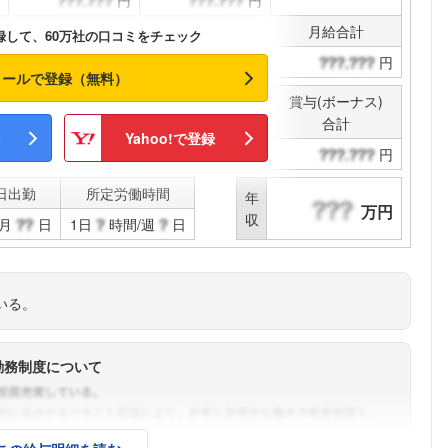
円
円
こちらの企業もフォローしませんか？
通勤手当
その他手当
月給合計
録して、60万社の口コミをチェック
円
円
円
メールで登録（無料）
賞与(ボーナス)
決算賞与
合計
Yahoo!で登録
円
円
日出勤
所定労働時間
年
万円
収
月
日
1日
時間/週
日
いる。
勤務制度について