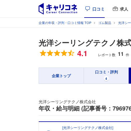
口コミ
求人
企業の年収・評判・口コミ情報 TOP
ゴム製品
光洋シー
光洋シーリングテクノ株
総合評価
4.1
11
レポート数
件
口コミ・評判
企業トップ
4
光洋シーリングテクノ株式会社
年収・給与明細 (記事番号：796976
[
光洋シーリングテクノ株式会社
]