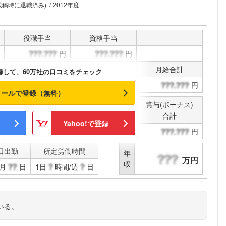
(投稿時に退職済み)
2012年度
役職手当
資格手当
円
円
通勤手当
その他手当
月給合計
録して、60万社の口コミをチェック
円
円
円
メールで登録（無料）
賞与(ボーナス)
決算賞与
合計
Yahoo!で登録
円
円
日出勤
所定労働時間
年
万円
収
月
日
1日
時間/週
日
いる。