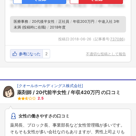
医療事務
20代後半女性
正社員
年収200万円
中途入社 3年
未満 (投稿時に在職)
2018年度
投稿日:
2018-06-26
（記事番号:
737086
）
参考になった
2
不適切な投稿として報告
[
クオールホールディングス株式会社
]
薬剤師
20代前半女性
年収420万円
の口コミ
2.5
女性の働きやすさの口コミ
薬局長、ブロック長、事業部長など女性管理職が多いです。
そもそも女性が多い会社なのもありますが、男性上司よりも