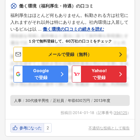
働く環境（福利厚生・待遇）の口コミ
福利厚生はほとんど何もありません。転勤される方は社宅に
入れますがそれ以外は特にありません。社内環境は入居して
いるビルは以 ...
働く環境の口コミの続きを読む
１分で無料登録して、60万社の口コミをチェック
メールで登録（無料）
Google
Yahoo!
で登録
で登録
人事
30代後半男性
正社員
年収630万円
2013年度
投稿日:
2014-01-18
（記事番号:
394125
）
参考になった
2
不適切な投稿として報告