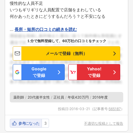
慢性的な人員不足
いつもギリギリな人員配置で店舗をまわしている
何かあったときにどうするんだろう？と不安になる
...
長所・短所の口コミの続きを読む
１分で無料登録して、60万社の口コミをチェック
メールで登録（無料）
Google
Yahoo!
で登録
で登録
薬剤師
20代後半女性
正社員
年収420万円
2016年度
投稿日:
2016-03-21
（記事番号:
565187
）
参考になった
3
不適切な投稿として報告