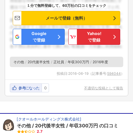
１分で無料登録して、60万社の口コミをチェック
メールで登録（無料）
Google
Yahoo!
で登録
で登録
その他
20代後半女性
正社員
年収300万円
2016年度
投稿日:
2016-06-19
（記事番号:
594044
）
参考になった
0
不適切な投稿として報告
[
クオールホールディングス株式会社
]
その他
20代後半女性
年収300万円
の口コミ
2.7