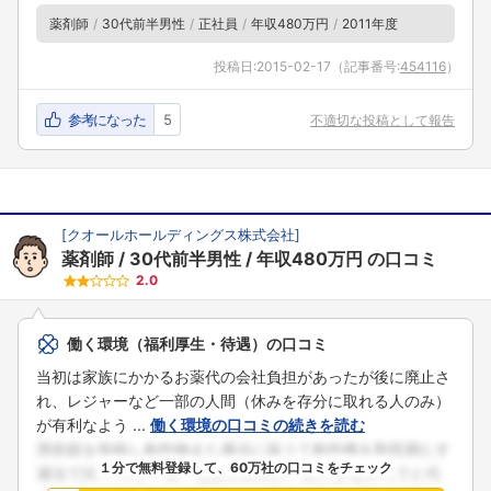
薬剤師
30代前半男性
正社員
年収480万円
2011年度
投稿日:
2015-02-17
（記事番号:
454116
）
参考になった
5
不適切な投稿として報告
[
クオールホールディングス株式会社
]
薬剤師
30代前半男性
年収480万円
の口コミ
2.0
働く環境（福利厚生・待遇）の口コミ
当初は家族にかかるお薬代の会社負担があったが後に廃止さ
れ、レジャーなど一部の人間（休みを存分に取れる人のみ）
が有利なよう ...
働く環境の口コミの続きを読む
１分で無料登録して、60万社の口コミをチェック