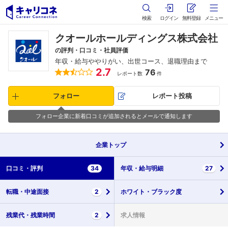
検索
ログイン
無料登録
メニュー
クオールホールディングス株式会社
の評判・口コミ・社員評価
年収・給与ややりがい、出世コース、退職理由まで
2.7
76
レポート数
件
フォロー
レポート投稿
フォロー企業に新着口コミが追加されるとメールで通知します
企業
トップ
口コミ・
評判
34
年収・
給与明細
27
転職・
中途面接
2
ホワイト・
ブラック度
残業代・
残業時間
2
求人情報