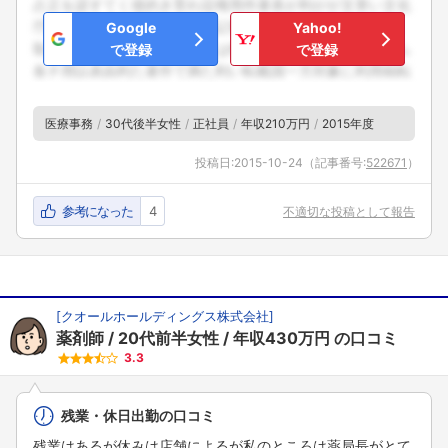
Google
Yahoo!
で登録
で登録
医療事務
30代後半女性
正社員
年収210万円
2015年度
投稿日:
2015-10-24
（記事番号:
522671
）
参考になった
4
不適切な投稿として報告
[
クオールホールディングス株式会社
]
薬剤師
20代前半女性
年収430万円
の口コミ
3.3
残業・休日出勤の口コミ
残業はあるが休みは店舗によるが私のところは薬局長がとて