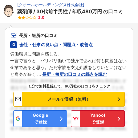
[
クオールホールディングス株式会社
]
薬剤師
30代前半男性
年収480万円
の口コミ
2.0
長所・短所の口コミ
会社・仕事の良い点・問題点・改善点
労働環境に問題を感じる。
一言で言うと、バリバリ働いて独身であれば何も問題はない
企業であると思う。ただ家族を支え介護をしないといけない
と肩身が狭く ...
長所・短所の口コミの続きを読む
１分で無料登録して、60万社の口コミをチェック
メールで登録（無料）
Google
Yahoo!
で登録
で登録