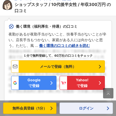
ショップスタッフ
10代後半女性
年収300万円
の
口コミ
働く環境（福利厚生・待遇）の口コミ
夜勤があるが夜勤手当がないこと、扶養手当がないことが辛
い。店長手当もつかない。家庭がある人には向かないと思
う。ただし、風 ...
働く環境の口コミの続きを読む
１分で無料登録して、60万社の口コミをチェック
メールで登録（無料）
Google
Yahoo!
で登録
で登録

ショップスタッフ
10代後半女性
契約社員
年収300万円
20
無料会員登録（1分）
ログイン
13年度