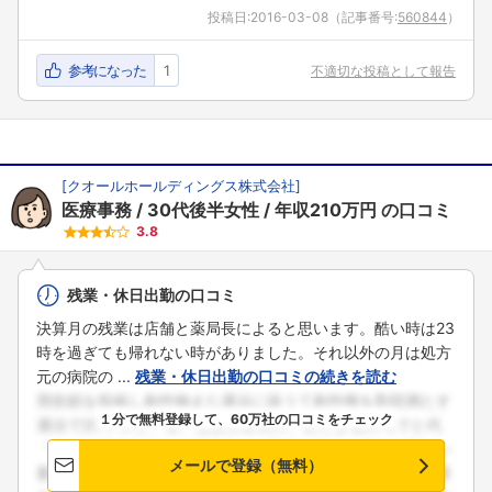
投稿日:
2016-03-08
（記事番号:
560844
）
参考になった
1
不適切な投稿として報告
[
クオールホールディングス株式会社
]
医療事務
30代後半女性
年収210万円
の口コミ
3.8
残業・休日出勤の口コミ
決算月の残業は店舗と薬局長によると思います。酷い時は23
時を過ぎても帰れない時がありました。それ以外の月は処方
元の病院の ...
残業・休日出勤の口コミの続きを読む
１分で無料登録して、60万社の口コミをチェック
メールで登録（無料）