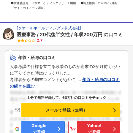
■実査委託先：日本マーケティングリサーチ機構 ■調査概要：2023年12月期
「サイトのイメージ調査」
[
クオールホールディングス株式会社
]
医療事務
20代後半女性
年収200万円
の口コミ
2.7
年収・給与の口コミ
人事考課の目標を立てる段階のものが期末の2か月前くらい
に下りてきた時はびっくりした。
考課者からの期末コメントがないこ ...
年収・給与の口コミ
の続きを読む
１分で無料登録して、60万社の口コミをチェック
メールで登録（無料）
Google
Yahoo!
で登録
で登録