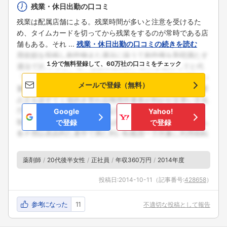
残業・休日出勤の口コミ
残業は配属店舗による。残業時間が多いと注意を受けるた
め、タイムカードを切ってから残業をするのが常時である店
舗もある。それ ...
残業・休日出勤の口コミの続きを読む
１分で無料登録して、60万社の口コミをチェック
メールで登録（無料）
Google
Yahoo!
で登録
で登録
薬剤師
20代後半女性
正社員
年収360万円
2014年度
投稿日:
2014-10-11
（記事番号:
428658
）
参考になった
11
不適切な投稿として報告