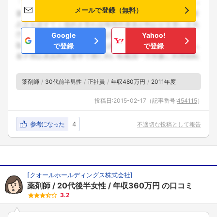
メールで登録（無料）
Google
Yahoo!
で登録
で登録
薬剤師
30代前半男性
正社員
年収480万円
2011年度
投稿日:
2015-02-17
（記事番号:
454115
）
参考になった
4
不適切な投稿として報告
[
クオールホールディングス株式会社
]
薬剤師
20代後半女性
年収360万円
の口コミ
3.2