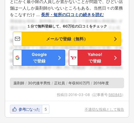
とにかく最小限の人員しか置かないことが問題で、ひどい店
舗は一人しか薬剤師がいないところもある。当然日々の業務
をこなすだけ ...
長所・短所の口コミの続きを読む
１分で無料登録して、60万社の口コミをチェック
メールで登録（無料）
Google
Yahoo!
で登録
で登録
薬剤師
30代後半男性
正社員
年収600万円
2016年度
投稿日:
2016-03-08
（記事番号:
560845
）
参考になった
5
不適切な投稿として報告
フォローしました