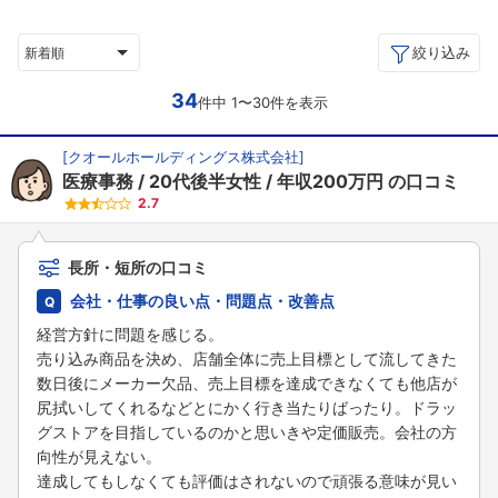
絞り込み
新着順
34
件中 1〜30件を表示
[
クオールホールディングス株式会社
]
医療事務
20代後半女性
年収200万円
の口コミ
2.7
長所・短所の口コミ
会社・仕事の良い点・問題点・改善点
経営方針に問題を感じる。
売り込み商品を決め、店舗全体に売上目標として流してきた
数日後にメーカー欠品、売上目標を達成できなくても他店が
尻拭いしてくれるなどとにかく行き当たりばったり。ドラッ
グストアを目指しているのかと思いきや定価販売。会社の方
向性が見えない。
達成してもしなくても評価はされないので頑張る意味が見い