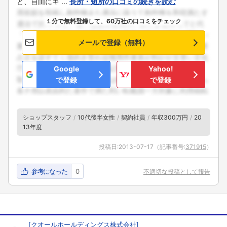
と、自由にキ ...
長所・短所の口コミの続きを読む
１分で無料登録して、60万社の口コミをチェック
メールで登録（無料）
Google
Yahoo!
で登録
で登録
ショップスタッフ
10代後半女性
契約社員
年収300万円
20
13年度
投稿日:
2013-07-17
（記事番号:
371915
）
参考になった
0
不適切な投稿として報告
[
クオールホールディングス株式会社
]