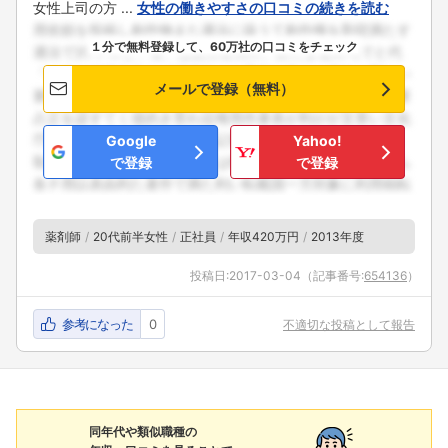
女性上司の方 ...
女性の働きやすさの口コミの続きを読む
１分で無料登録して、60万社の口コミをチェック
メールで登録（無料）
Google
Yahoo!
で登録
で登録
薬剤師
20代前半女性
正社員
年収420万円
2013年度
投稿日:
2017-03-04
（記事番号:
654136
）
参考になった
0
不適切な投稿として報告
同年代や類似職種の