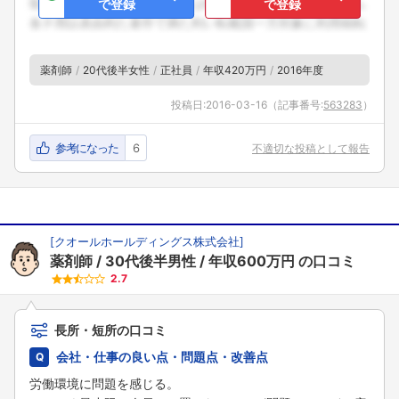
で登録
で登録
薬剤師
20代後半女性
正社員
年収420万円
2016年度
投稿日:
2016-03-16
（記事番号:
563283
）
参考になった
6
不適切な投稿として報告
[
クオールホールディングス株式会社
]
薬剤師
30代後半男性
年収600万円
の口コミ
2.7
長所・短所の口コミ
会社・仕事の良い点・問題点・改善点
労働環境に問題を感じる。