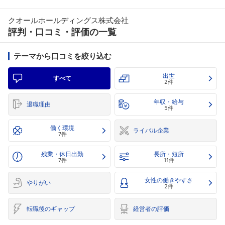
クオールホールディングス株式会社
評判・口コミ・評価の一覧
テーマから口コミを絞り込む
出世
すべて
2件
年収・給与
退職理由
5件
働く環境
ライバル企業
7件
残業・休日出勤
長所・短所
7件
11件
女性の働きやすさ
やりがい
2件
転職後のギャップ
経営者の評価