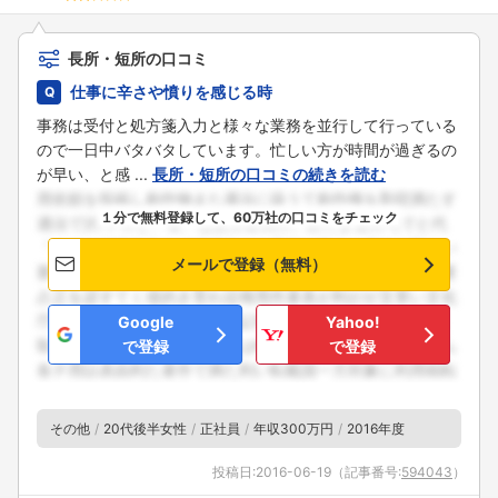
長所・短所の口コミ
仕事に辛さや憤りを感じる時
事務は受付と処方箋入力と様々な業務を並行して行っている
ので一日中バタバタしています。忙しい方が時間が過ぎるの
が早い、と感 ...
長所・短所の口コミの続きを読む
１分で無料登録して、60万社の口コミをチェック
メールで登録（無料）
Google
Yahoo!
で登録
で登録
その他
20代後半女性
正社員
年収300万円
2016年度
投稿日:
2016-06-19
（記事番号:
594043
）