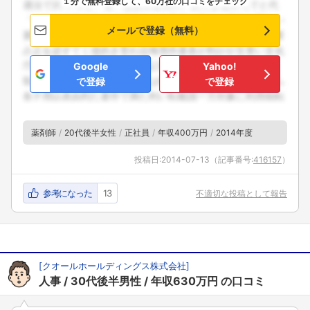
１分で無料登録して、60万社の口コミをチェック
メールで登録（無料）
Google
Yahoo!
で登録
で登録
薬剤師
20代後半女性
正社員
年収400万円
2014年度
投稿日:
2014-07-13
（記事番号:
416157
）
参考になった
13
不適切な投稿として報告
[
クオールホールディングス株式会社
]
人事
30代後半男性
年収630万円
の口コミ