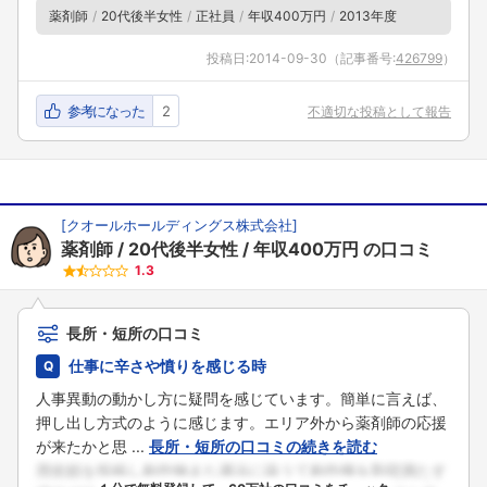
薬剤師
20代後半女性
正社員
年収400万円
2013年度
投稿日:
2014-09-30
（記事番号:
426799
）
参考になった
2
不適切な投稿として報告
[
クオールホールディングス株式会社
]
薬剤師
20代後半女性
年収400万円
の口コミ
1.3
長所・短所の口コミ
仕事に辛さや憤りを感じる時
人事異動の動かし方に疑問を感じています。簡単に言えば、
押し出し方式のように感じます。エリア外から薬剤師の応援
が来たかと思 ...
長所・短所の口コミの続きを読む