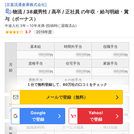
[
京葉流通倉庫株式会社
]
物流
38歳男性
高卒
正社員
の年収・給与明細・賞
与（ボーナス）
中途入社 3年～10年未満 (投稿時に退職済み)
3.7
2016年度
基本給
時間外手当
役職手当
???,???
???,???
???,???
円
円
円
資格手当
住宅手当
家族手当
月
給
???,???
???,???
???,???
円
円
円
通勤手当
その他手当
１分で無料登録して、60万社の口コミをチェック
???,???
???,???
円
円
メールで登録（無料）
定期賞与
決算賞与
インセンティブ賞与
賞
（
??
回計）
（
??
回計）
与
Google
Yahoo!
???,???
???,???
???,???
円
円
円
で登録
で登録
総残業時間
サービス残業
休日出勤
勤
務