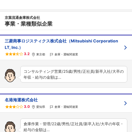
京葉流通倉庫株式会社
事業・業種類似企業
三菱商事ロジスティクス株式会社（Mitsubishi Corporation
LT, Inc.）
フォローしました
3.2
東京都
倉庫・運輸関連業
こちらの企業もフォローしませんか？
コンサルティング営業/25歳/男性/正社員/新卒入社/大卒の
年収・給与の金額は…
名港海運株式会社
3.0
愛知県
倉庫・運輸関連業
倉庫作業・管理/22歳/男性/正社員/新卒入社/大卒の年収・
給与の金額は…