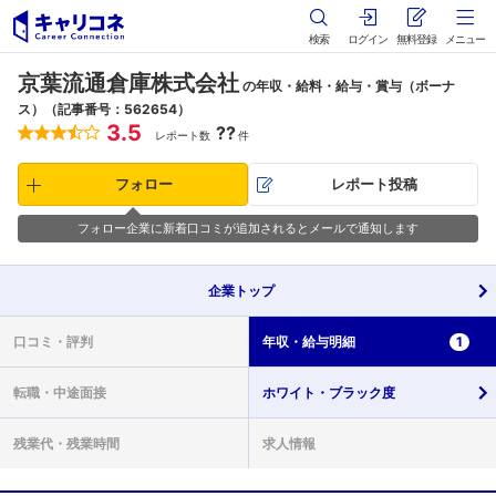
検索
ログイン
無料登録
メニュー
京葉流通倉庫株式会社
の年収・給料・給与・賞与（ボーナ
ス）（記事番号：562654）
3.5
??
レポート数
件
フォロー
レポート投稿
フォロー企業に新着口コミが追加されるとメールで通知します
企業
トップ
口コミ・
評判
年収・
給与明細
1
転職・
中途面接
ホワイト・
ブラック度
残業代・
残業時間
求人情報