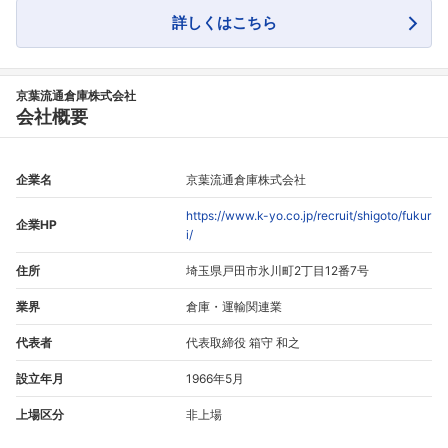
詳しくはこちら
京葉流通倉庫株式会社
会社概要
企業名
京葉流通倉庫株式会社
https://www.k-yo.co.jp/recruit/shigoto/fukur
企業HP
i/
住所
埼玉県戸田市氷川町2丁目12番7号
業界
倉庫・運輸関連業
代表者
代表取締役 箱守 和之
設立年月
1966年5月
上場区分
非上場