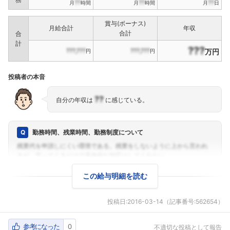
??
??
??
月
時間
月
時間
月
日
賞与(ボーナス)
月給合計
年収
合計
合
計
???
???,???
???,???
万円
円
円
投稿者の本音
??
自分の年収は
に感じている。
勤務時間、残業時間、勤務制度について
この給与明細を読む
投稿日:
2016-03-14
（記事番号:562654）
参考になった
0
不適切な投稿として報告