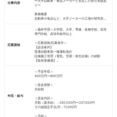
〜大手自動車・食品メーカーと安定した取引実績あ
仕事内容
り〜
業務概要
自動車や食品など、大手メーカーの工場や研究所...
＜最終学歴＞大学院、大学、専修・各種学校、高等
専門学校、高等学校卒以上
＜応募資格/応募条件＞
応募資格
【必須条件】
普通自動車第一種運転免許
設備施工管理（電気、空調・衛生設備）の経験
【取得者優遇】...
＜予定年収＞
400万円〜800万円
＜賃金形態＞
月給制
年収・給与
＜賃金内訳＞
月額（基本給）：240,000円〜337,000円
その他固定手当/月：11,000円
＜月給＞