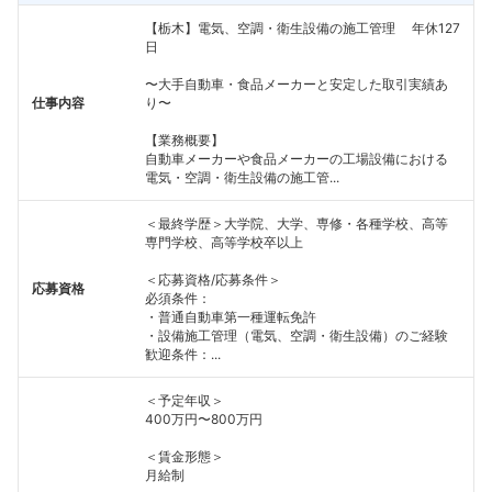
【栃木】電気、空調・衛生設備の施工管理 年休127
日
〜大手自動車・食品メーカーと安定した取引実績あ
仕事内容
り〜
【業務概要】
自動車メーカーや食品メーカーの工場設備における
電気・空調・衛生設備の施工管...
＜最終学歴＞大学院、大学、専修・各種学校、高等
専門学校、高等学校卒以上
＜応募資格/応募条件＞
応募資格
必須条件：
・普通自動車第一種運転免許
・設備施工管理（電気、空調・衛生設備）のご経験
歓迎条件：...
＜予定年収＞
400万円〜800万円
＜賃金形態＞
月給制