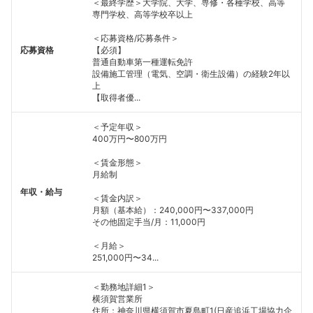
＜最終学歴＞大学院、大学、専修・各種学校、高等
専門学校、高等学校卒以上
＜応募資格/応募条件＞
応募資格
【必須】
普通自動車第一種運転免許
設備施工管理（電気、空調・衛生設備）の経験2年以
上
【取得者優...
＜予定年収＞
400万円〜800万円
＜賃金形態＞
月給制
年収・給与
＜賃金内訳＞
月額（基本給）：240,000円〜337,000円
その他固定手当/月：11,000円
＜月給＞
251,000円〜34...
＜勤務地詳細1＞
横須賀営業所
住所：神奈川県横須賀市夏島町1(日産追浜工場協力企