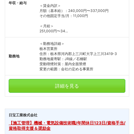
年収・給与
＜賃金内訳＞
月額（基本給）：240,000円〜337,000円
その他固定手当/月：11,000円
＜月給＞
251,000円〜34...
＜勤務地詳細＞
栃木営業所
住所：栃木県河内郡上三川町大字上三川3419-3
勤務地
勤務地最寄駅：JR線／石橋駅
受動喫煙対策：屋内全面禁煙
変更の範囲：会社の定める事業所
詳細を見る
日宝工業株式会社
【施工管理】機械・電気設備技術職/年間休日123日/資格手当/
資格取得支援＆奨励金