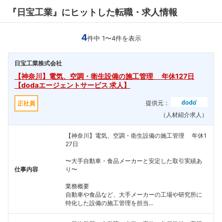
『日宝工業』にヒットした転職・求人情報
4
件中 1〜4件を表示
日宝工業株式会社
【神奈川】電気、空調・衛生設備の施工管理 年休127日
【dodaエージェントサービス 求人】
提供元：
正社員
（人材紹介求人）
【神奈川】電気、空調・衛生設備の施工管理 年休1
27日
〜大手自動車・食品メーカーと安定した取引実績あ
仕事内容
り〜
業務概要
自動車や食品など、大手メーカーの工場や研究所に
特化した設備の施工管理を担当...