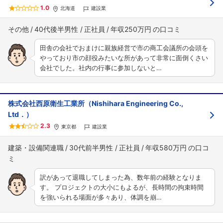
1.0
北海道
建設業
その他
40代後半男性
正社員
年収250万円
田舎の会社でおまけに親族経営で市の商工会議所の会頭を
やっており市の顔役みたいな所があって非常に面倒くさい
会社でした。社内の行事に参加しないと…
株式会社西原衛生工業所（Nishihara Engineering Co.,
Ltd．）
2.3
東京都
建設業
建築・設備関連職
30代前半男性
正社員
年収580万円
訳があって退職してしまった為、数年前の経験となりま
す。 プロジェクトの大小にもよるが、長時間の拘束時間
を強いられる場面が多々あり、体調を崩…