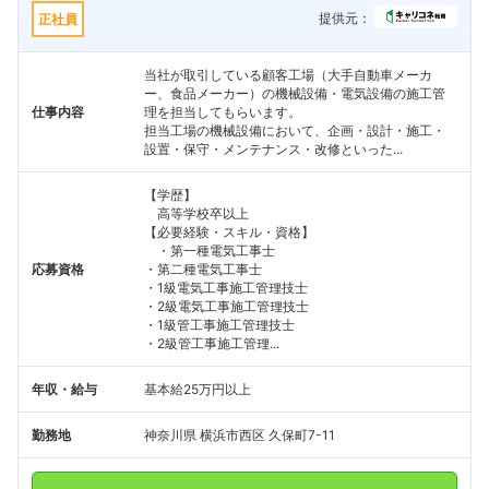
提供元：
正社員
当社が取引している顧客工場（大手自動車メーカ
ー、食品メーカー）の機械設備・電気設備の施工管
仕事内容
理を担当してもらいます。
担当工場の機械設備において、企画・設計・施工・
設置・保守・メンテナンス・改修といった...
【学歴】
高等学校卒以上
【必要経験・スキル・資格】
・第一種電気工事士
応募資格
・第二種電気工事士
・1級電気工事施工管理技士
・2級電気工事施工管理技士
・1級管工事施工管理技士
・2級管工事施工管理...
年収・給与
基本給25万円以上
勤務地
神奈川県 横浜市西区 久保町7-11