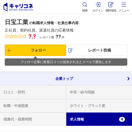
検索
ログイン
無料登録
メニュー
日宝工業
の転職求人情報・社員仕事内容
正社員、契約社員、派遣社員の応募情報
?.?
??
レポート数
件
フォロー
レポート投稿
フォロー企業に新着口コミが追加されるとメールで通知します
企業
トップ
口コミ・
評判
年収・
給与明細
転職・
中途面接
ホワイト・
ブラック度
残業代・
残業時間
求人情報
4