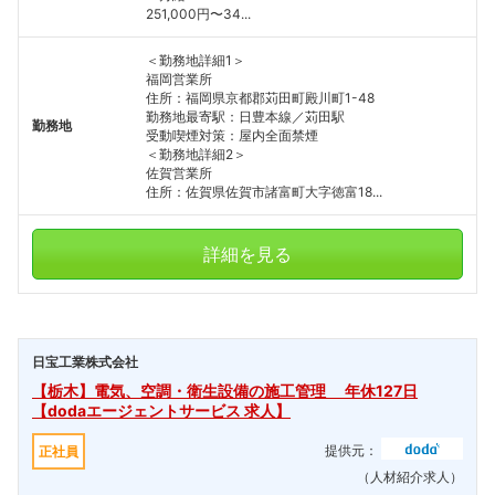
251,000円〜34...
＜勤務地詳細1＞
福岡営業所
住所：福岡県京都郡苅田町殿川町1-48
勤務地最寄駅：日豊本線／苅田駅
勤務地
受動喫煙対策：屋内全面禁煙
＜勤務地詳細2＞
佐賀営業所
住所：佐賀県佐賀市諸富町大字徳富18...
詳細を見る
日宝工業株式会社
【栃木】電気、空調・衛生設備の施工管理 年休127日
【dodaエージェントサービス 求人】
提供元：
正社員
（人材紹介求人）