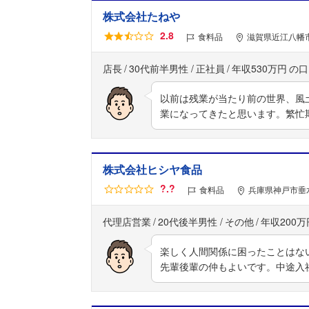
株式会社たねや
2.8
食料品
滋賀県近江八幡
店長
30代前半男性
正社員
年収530万円
以前は残業が当たり前の世界、風
業になってきたと思います。繁忙
株式会社ヒシヤ食品
?.?
食料品
兵庫県神戸市垂水
代理店営業
20代後半男性
その他
年収200万
楽しく人間関係に困ったことはな
先輩後輩の仲もよいです。中途入