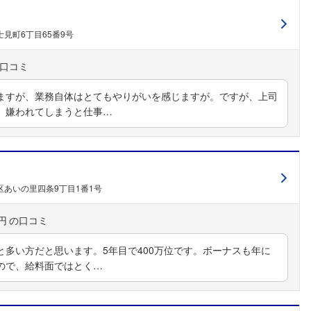
見町6丁目65番9号
ますが、業務自体はとてもやりがいを感じますが。ですが、上司
、嫌われてしまうと仕事…
あいの里四条9丁目1番1号
円
多い方だと思います。5年目で400万位です。ボーナスも年に
ので、給料面ではとく…