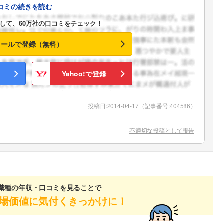
コミの続きを読む
して、60万社の口コミをチェック！
メールで登録（無料）
Yahoo!で登録
投稿日:
2014-04-17
（記事番号:
404586
）
不適切な投稿として報告
職種の年収・口コミを見ることで
場価値に気付くきっかけに！