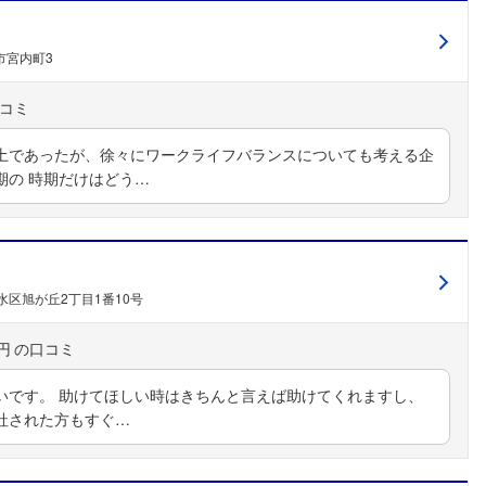
市宮内町3
土であったが、徐々にワークライフバランスについても考える企
期の 時期だけはどう…
区旭が丘2丁目1番10号
円
いです。 助けてほしい時はきちんと言えば助けてくれますし、
社された方もすぐ…