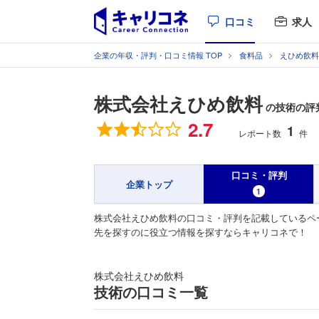
口コミ
求人
企業の年収・評判・口コミ情報 TOP
食料品
えひめ飲料
株式会社えひめ飲料
の技術の評
総合評価
2.7
1
レポート数
件
口コミ・評判
企業トップ
1
株式会社えひめ飲料の口コミ・評判を記載しているペ
先を探すのに役立つ情報を探すならキャリコネで！
株式会社えひめ飲料
技術の口コミ一覧