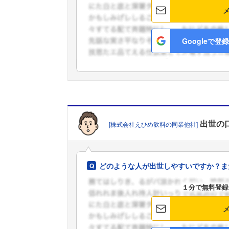
Googleで登録
出世
の
[株式会社えひめ飲料の同業他社]
どのような人が出世しやすいですか？ま
１分で無料登録