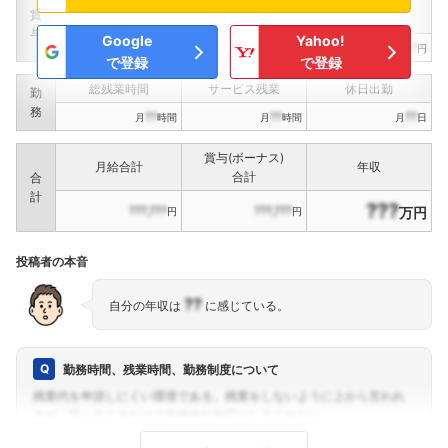
定期賞与
決算賞与
インセンティブ賞与
賞
（
??
回計）
（
??
回計）
与
Google
Yahoo!
???,???
???,???
???,???
円
円
円
で登録
で登録
総残業時間
サービス残業
休日出勤
勤
務
??
??
??
月
時間
月
時間
月
日
賞与(ボーナス)
月給合計
年収
合計
合
計
???
???,???
???,???
万円
円
円
投稿者の本音
??
自分の年収は
に感じている。
勤務時間、残業時間、勤務制度について
フォローしました