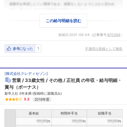
この給与明細を読む
投稿日:
2021-06-04
（記事番号:
870394
）
参考になった
1
不適切な投稿として報告
[
株式会社クレディセゾン
]
営業
33歳女性
その他
正社員
の年収・給与明細・
賞与（ボーナス）
新卒入社 3年未満 (投稿時に退職済み)
3.2
2016年度
基本給
時間外手当
役職手当
???,???
???,???
???,???
円
円
円