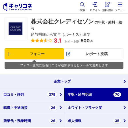
検索
ログイン
無料登録
メニュー
株式会社クレディセゾン
の年収・給料・給
与
給与明細から賞与（ボーナス）まで
3.1
500
レポート数
件
フォロー
レポート投稿
フォロー企業に新着口コミが追加されるとメールで通知します
企業
トップ
口コミ・
評判
375
年収・
給与明細
70
転職・
中途面接
26
ホワイト・
ブラック度
残業代・
残業時間
26
求人情報
35