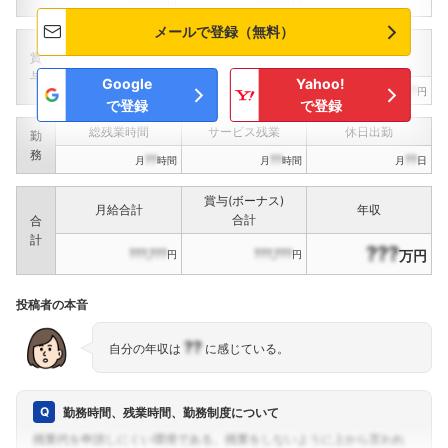
???,???
???,???
円
円
メールで登録（無料）
定期賞与
決算賞与
インセンティブ賞与
賞
（
??
回計）
（
??
回計）
与
Google
Yahoo!
???,???
???,???
???,???
円
円
円
で登録
で登録
総残業時間
サービス残業
休日出勤
勤
務
??
??
??
月
時間
月
時間
月
日
賞与(ボーナス)
月給合計
年収
合計
合
計
???
???,???
???,???
万円
円
円
投稿者の本音
??
自分の年収は
に感じている。
勤務時間、残業時間、勤務制度について