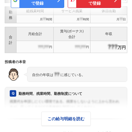
で登録
で登録
総残業時間
サービス残業
休日出勤
勤
務
??
??
??
月
時間
月
時間
月
日
賞与(ボーナス)
月給合計
年収
合計
合
計
???
???,???
???,???
万円
円
円
投稿者の本音
??
自分の年収は
に感じている。
勤務時間、残業時間、勤務制度について
この給与明細を読む