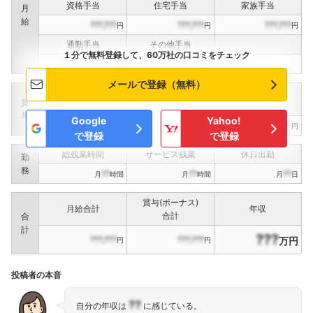
資格手当
住宅手当
家族手当
月
給
???,???
???,???
???,???
円
円
円
通勤手当
その他手当
１分で無料登録して、60万社の口コミをチェック
???,???
???,???
円
円
メールで登録（無料）
定期賞与
決算賞与
インセンティブ賞与
賞
（
??
回計）
（
??
回計）
与
Google
Yahoo!
???,???
???,???
???,???
円
円
円
で登録
で登録
総残業時間
サービス残業
休日出勤
勤
務
??
??
??
月
時間
月
時間
月
日
賞与(ボーナス)
月給合計
年収
合計
合
計
???
???,???
???,???
万円
円
円
投稿者の本音
??
自分の年収は
に感じている。