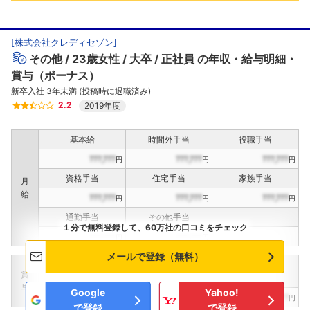
[
株式会社クレディセゾン
]
その他
23歳女性
大卒
正社員
の年収・給与明細・
賞与（ボーナス）
新卒入社 3年未満 (投稿時に退職済み)
2.2
2019年度
基本給
時間外手当
役職手当
???,???
???,???
???,???
円
円
円
資格手当
住宅手当
家族手当
月
給
???,???
???,???
???,???
円
円
円
通勤手当
その他手当
１分で無料登録して、60万社の口コミをチェック
???,???
???,???
円
円
メールで登録（無料）
定期賞与
決算賞与
インセンティブ賞与
賞
（
??
回計）
（
??
回計）
与
Google
Yahoo!
???,???
???,???
???,???
円
円
円
で登録
で登録