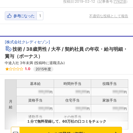
投稿日:
2019-02-12
（記事番号:
774218
）
参考になった
1
不適切な投稿として報告
[
株式会社クレディセゾン
]
技術
38歳男性
大卒
契約社員
の年収・給与明細・
賞与（ボーナス）
中途入社 3年未満 (投稿時に退職済み)
1.0
2015年度
基本給
時間外手当
役職手当
???,???
???,???
???,???
円
円
円
資格手当
住宅手当
家族手当
月
給
???,???
???,???
???,???
円
円
円
通勤手当
その他手当
１分で無料登録して、60万社の口コミをチェック
???,???
???,???
円
円