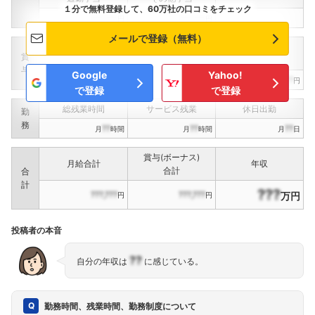
１分で無料登録して、60万社の口コミをチェック
???,???
???,???
円
円
メールで登録（無料）
定期賞与
決算賞与
インセンティブ賞与
賞
（
??
回計）
（
??
回計）
与
Google
Yahoo!
???,???
???,???
???,???
円
円
円
で登録
で登録
総残業時間
サービス残業
休日出勤
勤
務
??
??
??
月
時間
月
時間
月
日
賞与(ボーナス)
月給合計
年収
合計
合
計
???
???,???
???,???
万円
円
円
投稿者の本音
??
自分の年収は
に感じている。
勤務時間、残業時間、勤務制度について