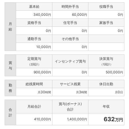
基本給
時間外手当
役職手当
340,000
60,000
0
円
円
円
資格手当
住宅手当
家族手当
月
給
0
0
0
円
円
円
通勤手当
その他手当
10,000
0
円
円
定期賞与
決算賞与
インセンティブ賞与
賞
（2回計）
（1回計）
与
900,000
0
500,000
円
円
円
総残業時間
サービス残業
休日出勤
勤
務
30
3
0
月
時間
月
時間
月
日
賞与(ボーナス)
月給合計
年収
合計
合
計
632
410,000
1,400,000
万円
円
円