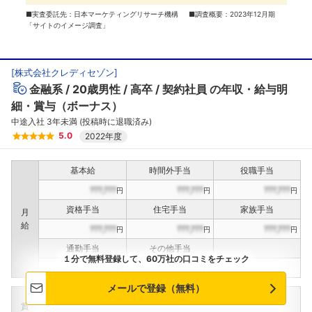
■実査委託先：日本マーケティングリサーチ機構 ■調査概要：2023年12月期
「サイトのイメージ調査」
[
株式会社クレディセゾン
]
金融系
20歳男性
高卒
契約社員
の年収・給与明
細・賞与（ボーナス）
中途入社 3年未満 (投稿時に退職済み)
5.0
2022年度
基本給
時間外手当
役職手当
???,???
???,???
???,???
円
円
円
資格手当
住宅手当
家族手当
月
給
???,???
???,???
???,???
円
円
円
通勤手当
その他手当
１分で無料登録して、60万社の口コミをチェック
???,???
???,???
円
円
メールで登録（無料）
定期賞与
決算賞与
インセンティブ賞与
賞
（
??
回計）
（
??
回計）