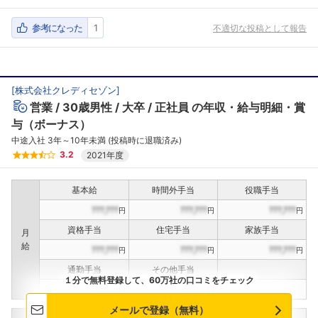
参考になった
1
不適切な投稿として報告
[
株式会社クレディセゾン
]
営業
30歳男性
大卒
正社員
の年収・給与明細・賞
与（ボーナス）
中途入社 3年～10年未満 (投稿時に退職済み)
3.2
2021年度
基本給
時間外手当
役職手当
???,???
???,???
???,???
円
円
円
資格手当
住宅手当
家族手当
月
給
???,???
???,???
???,???
円
円
円
通勤手当
その他手当
１分で無料登録して、60万社の口コミをチェック
???,???
???,???
円
円
メールで登録（無料）