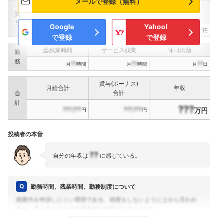
メールで登録（無料）
定期賞与
決算賞与
インセンティブ賞与
賞
（
??
回計）
（
??
回計）
与
Google
Yahoo!
???,???
???,???
???,???
円
円
円
で登録
で登録
総残業時間
サービス残業
休日出勤
勤
務
??
??
??
月
時間
月
時間
月
日
賞与(ボーナス)
月給合計
年収
合計
合
計
???
???,???
???,???
万円
円
円
投稿者の本音
??
自分の年収は
に感じている。
勤務時間、残業時間、勤務制度について