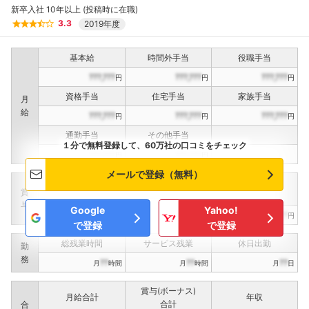
新卒入社 10年以上 (投稿時に在職)
3.3
2019年度
基本給
時間外手当
役職手当
???,???
???,???
???,???
円
円
円
資格手当
住宅手当
家族手当
月
給
???,???
???,???
???,???
円
円
円
通勤手当
その他手当
１分で無料登録して、60万社の口コミをチェック
???,???
???,???
円
円
メールで登録（無料）
定期賞与
決算賞与
インセンティブ賞与
賞
（
??
回計）
（
??
回計）
与
Google
Yahoo!
???,???
???,???
???,???
円
円
円
で登録
で登録
総残業時間
サービス残業
休日出勤
勤
務
??
??
??
月
時間
月
時間
月
日
賞与(ボーナス)
月給合計
年収
合計
合