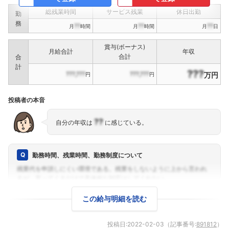
総残業時間
サービス残業
休日出勤
勤
務
??
??
??
月
時間
月
時間
月
日
賞与(ボーナス)
月給合計
年収
合計
合
計
???
???,???
???,???
万円
円
円
投稿者の本音
??
自分の年収は
に感じている。
勤務時間、残業時間、勤務制度について
この給与明細を読む
投稿日:
2022-02-03
（記事番号:
891812
）