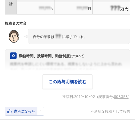
計
???
???,???
???,???
万円
円
円
投稿者の本音
??
自分の年収は
に感じている。
勤務時間、残業時間、勤務制度について
この給与明細を読む
投稿日:
2019-10-02
（記事番号:
803353
）
参考になった
1
不適切な投稿として報告