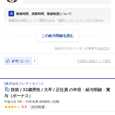
勤務時間、残業時間、勤務制度について
この給与明細を読む
投稿日:
2020-11-18
（記事番号:
849215
）
参考になった
1
不適切な投稿として報告
[
株式会社クレディセゾン
]
技術
32歳男性
大卒
正社員
の年収・給与明細・賞
与（ボーナス）
中途入社 3年～10年未満 (投稿時に在職)
3.3
2019年度