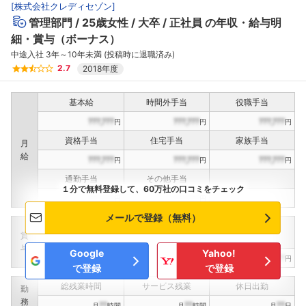
[
株式会社クレディセゾン
]
管理部門
25歳女性
大卒
正社員
の年収・給与明
細・賞与（ボーナス）
中途入社 3年～10年未満 (投稿時に退職済み)
2.7
2018年度
基本給
時間外手当
役職手当
???,???
???,???
???,???
円
円
円
資格手当
住宅手当
家族手当
月
給
???,???
???,???
???,???
円
円
円
通勤手当
その他手当
１分で無料登録して、60万社の口コミをチェック
???,???
???,???
円
円
メールで登録（無料）
定期賞与
決算賞与
インセンティブ賞与
賞
（
??
回計）
（
??
回計）
与
Google
Yahoo!
???,???
???,???
???,???
円
円
円
で登録
で登録
総残業時間
サービス残業
休日出勤
勤
務
??
??
??
月
時間
月
時間
月
日