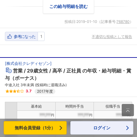
この給与明細を読む
投稿日:
2019-01-10
（記事番号:
768780
）
参考になった
1
不適切な投稿として報告
[
株式会社クレディセゾン
]
営業
29歳女性
高卒
正社員
の年収・給与明細・賞
与（ボーナス）
中途入社 3年未満 (投稿時に退職済み)
3.7
2017年度
基本給
時間外手当
役職手当

???,???
???,???
???,???
円
円
円
資格手当
住宅手当
家族手当
月
無料会員登録（1分）
ログイン
給
???,???
???,???
???,???
円
円
円