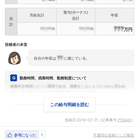
賞与(ボーナス)
月給合計
年収
合計
合
計
???
???,???
???,???
万円
円
円
投稿者の本音
??
自分の年収は
に感じている。
勤務時間、残業時間、勤務制度について
この給与明細を読む
投稿日:
2019-02-21
（記事番号:
775440
）
参考になった
1
不適切な投稿として報告