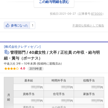
この給与明細を読む
こちらの企業もフォローしませんか？
投稿日:
2021-06-27
（記事番号:
873000
）
参考になった
1
不適切な投稿として報告
[
株式会社クレディセゾン
]
管理部門
40歳女性
大卒
正社員
の年収・給与明
細・賞与（ボーナス）
中途入社 3年～10年未満 (投稿時に退職済み)
4.0
2019年度
基本給
時間外手当
役職手当
???,???
???,???
???,???
円
円
円
資格手当
住宅手当
家族手当
月
給
???,???
???,???
???,???
円
円
円
通勤手当
その他手当