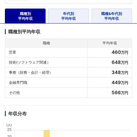
職種別
年代別
職種&年代別
平均年収
平均年収
平均年収
職種別平均年収
職種
平均年収
460
営業
万円
648
技術(ソフトウェア関連）
万円
348
事務（財務・会計・経理）
万円
449
金融専門職
万円
566
その他
万円
年収分布
(人)