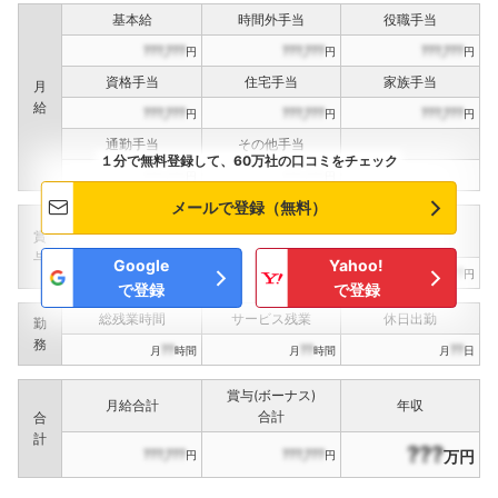
基本給
時間外手当
役職手当
???,???
???,???
???,???
円
円
円
資格手当
住宅手当
家族手当
月
給
???,???
???,???
???,???
円
円
円
通勤手当
その他手当
１分で無料登録して、60万社の口コミをチェック
???,???
???,???
円
円
メールで登録（無料）
定期賞与
決算賞与
インセンティブ賞与
賞
（
??
回計）
（
??
回計）
与
Google
Yahoo!
???,???
???,???
???,???
円
円
円
で登録
で登録
総残業時間
サービス残業
休日出勤
勤
務
??
??
??
月
時間
月
時間
月
日
賞与(ボーナス)
月給合計
年収
合計
合
計
???
???,???
???,???
万円
円
円