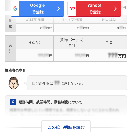
与
Google
Yahoo!
???,???
???,???
???,???
円
円
円
で登録
で登録
総残業時間
サービス残業
休日出勤
勤
務
??
??
??
月
時間
月
時間
月
日
賞与(ボーナス)
月給合計
年収
合計
合
計
???
???,???
???,???
万円
円
円
投稿者の本音
??
自分の年収は
に感じている。
勤務時間、残業時間、勤務制度について
この給与明細を読む