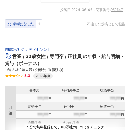
投稿日:
2024-06-06
（記事番号:
952547
）
参考になった
1
不適切な投稿として報告
[
株式会社クレディセゾン
]
営業
23歳女性
専門卒
正社員
の年収・給与明細・
賞与（ボーナス）
中途入社 3年未満 (投稿時に退職済み)
3.3
2018年度
基本給
時間外手当
役職手当
???,???
???,???
???,???
円
円
円
資格手当
住宅手当
家族手当
月
給
???,???
???,???
???,???
円
円
円
通勤手当
その他手当
１分で無料登録して、60万社の口コミをチェック