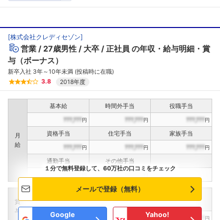
[
株式会社クレディセゾン
]
営業
27歳男性
大卒
正社員
の年収・給与明細・賞
与（ボーナス）
新卒入社 3年～10年未満 (投稿時に在職)
3.8
2018年度
基本給
時間外手当
役職手当
???,???
???,???
???,???
円
円
円
資格手当
住宅手当
家族手当
月
給
???,???
???,???
???,???
円
円
円
通勤手当
その他手当
１分で無料登録して、60万社の口コミをチェック
???,???
???,???
円
円
メールで登録（無料）
定期賞与
決算賞与
インセンティブ賞与
賞
（
??
回計）
（
??
回計）
与
Google
Yahoo!
???,???
???,???
???,???
円
円
円