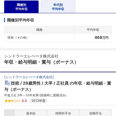
職種別
年代別
平均年収
平均年収
職種別平均年収
職種
平均年収
468
技術（その他）
万円
シンドラーエレベータ株式会社
年収・給与明細・賞与（ボーナス）
[
シンドラーエレベータ株式会社
]
技術
29歳男性
大卒
正社員
の年収・給与明細・賞
与（ボーナス）
中途入社 3年～10年未満 (投稿時に退職済み)
2.2
2013年度
基本給
時間外手当
役職手当