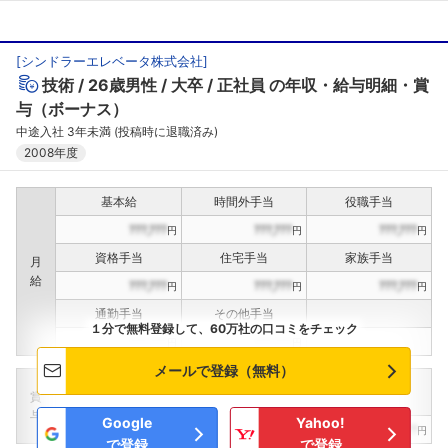
[
シンドラーエレベータ株式会社
]
技術
26歳男性
大卒
正社員
の年収・給与明細・賞
与（ボーナス）
中途入社 3年未満 (投稿時に退職済み)
2008年度
基本給
時間外手当
役職手当
???,???
???,???
???,???
円
円
円
資格手当
住宅手当
家族手当
月
給
???,???
???,???
???,???
円
円
円
通勤手当
その他手当
１分で無料登録して、60万社の口コミをチェック
???,???
???,???
円
円
メールで登録（無料）
定期賞与
決算賞与
インセンティブ賞与
賞
（
??
回計）
（
??
回計）
与
Google
Yahoo!
???,???
???,???
???,???
円
円
円
で登録
で登録