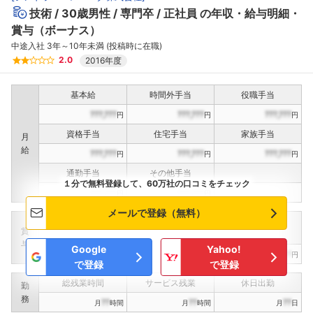
技術
30歳男性
専門卒
正社員
の年収・給与明細・
賞与（ボーナス）
中途入社 3年～10年未満 (投稿時に在職)
2.0
2016年度
基本給
時間外手当
役職手当
???,???
???,???
???,???
円
円
円
資格手当
住宅手当
家族手当
月
給
???,???
???,???
???,???
円
円
円
通勤手当
その他手当
１分で無料登録して、60万社の口コミをチェック
???,???
???,???
円
円
メールで登録（無料）
定期賞与
決算賞与
インセンティブ賞与
賞
（
??
回計）
（
??
回計）
与
Google
Yahoo!
???,???
???,???
???,???
円
円
円
で登録
で登録
総残業時間
サービス残業
休日出勤
勤
務
??
??
??
月
時間
月
時間
月
日