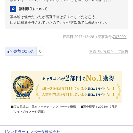
福利厚生について
基本給は低めだったが宿直手当は多く出してたと思う。
個人に裁量を任されていたので、やり方次第では働きやすい。
投稿日:
2017-12-28
（記事番号:
707990
）
参考になった
0
不適切な投稿として報告
■実査委託先：日本マーケティングリサーチ機構 ■調査概要：2023年12月期
「サイトのイメージ調査」
[
シンドラーエレベータ株式会社
]