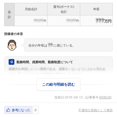
賞与(ボーナス)
月給合計
年収
合計
合
計
???
???,???
???,???
万円
円
円
投稿者の本音
??
自分の年収は
に感じている。
勤務時間、残業時間、勤務制度について
この給与明細を読む
投稿日:
2016-08-13
（記事番号:
608028
）
参考になった
0
不適切な投稿として報告