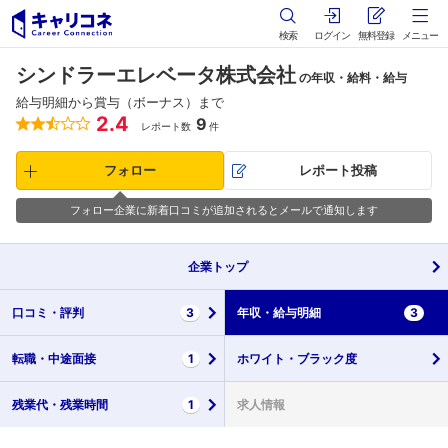
検索
ログイン
無料登録
メニュー
シンドラーエレベータ株式会社
の年収・給料・給与
給与明細から賞与（ボーナス）まで
2.4
9
レポート数
件
フォロー
レポート投稿
フォロー企業に新着口コミが追加されるとメールで通知します
企業
トップ
口コミ・
評判
3
年収・
給与明細
3
転職・
中途面接
1
ホワイト・
ブラック度
残業代・
残業時間
1
求人情報