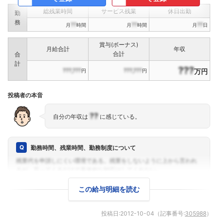
総残業時間
サービス残業
休日出勤
勤
務
??
??
??
月
時間
月
時間
月
日
フォローしました
賞与(ボーナス)
月給合計
年収
合計
合
こちらの企業もフォローしませんか？
計
???
???,???
???,???
万円
円
円
投稿者の本音
??
自分の年収は
に感じている。
勤務時間、残業時間、勤務制度について
この給与明細を読む
投稿日:
2012-10-04
（記事番号:
305988
）