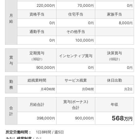
220,000
70,000
0
円
円
円
資格手当
住宅手当
家族手当
月
給
0
0
8,000
円
円
円
通勤手当
その他手当
0
100,000
円
円
定期賞与
決算賞与
インセンティブ賞与
賞
（3回計）
（0回計）
与
900,000
0
0
円
円
円
総残業時間
サービス残業
休日出勤
勤
務
40
0
2
月
時間
月
時間
月
日
賞与(ボーナス)
月給合計
年収
合計
合
計
568
398,000
900,000
万円
円
円
所定労働時間：
1日8時間 / 週5日
みなし残業制度：
なし