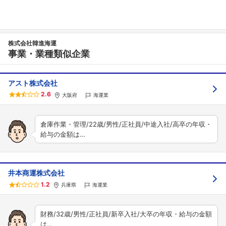
株式会社韓進海運
事業・業種類似企業
アスト株式会社
2.6
大阪府
海運業
倉庫作業・管理/22歳/男性/正社員/中途入社/高卒の年収・
給与の金額は…
井本商運株式会社
1.2
兵庫県
海運業
財務/32歳/男性/正社員/新卒入社/大卒の年収・給与の金額
は…