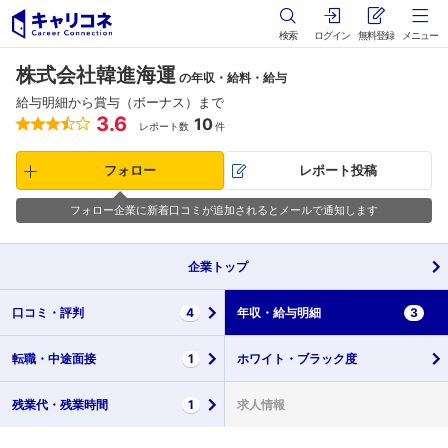
検索
ログイン
無料登録
メニュー
株式会社韓進海運
の年収・給料・給与
給与明細から賞与（ボーナス）まで
3.6
10
レポート数
件
フォロー
レポート投稿
フォロー企業に新着口コミが追加されるとメールで通知します
企業
トップ
口コミ・
評判
4
年収・
給与明細
3
転職・
中途面接
1
ホワイト・
ブラック度
残業代・
残業時間
1
求人情報