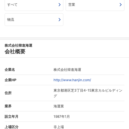
すべて
営業
物流
株式会社韓進海運
会社概要
企業名
株式会社韓進海運
企業HP
http://www.hanjin.com/
東京都港区芝3丁目4-15東京カルビルディン
住所
グ
業界
海運業
設立年月
1987年1月
上場区分
非上場