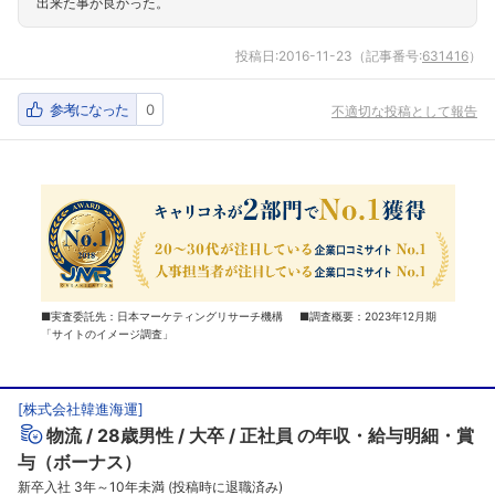
出来た事が良かった。
投稿日:
2016-11-23
（記事番号:
631416
）
参考になった
0
不適切な投稿として報告
■実査委託先：日本マーケティングリサーチ機構 ■調査概要：2023年12月期
「サイトのイメージ調査」
[
株式会社韓進海運
]
物流
28歳男性
大卒
正社員
の年収・給与明細・賞
与（ボーナス）
新卒入社 3年～10年未満 (投稿時に退職済み)