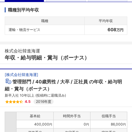
職種別平均年収
職種
平均年収
608
運輸・物流サービス
万円
株式会社韓進海運
年収・給与明細・賞与（ボーナス）
[
株式会社韓進海運
]
管理部門
40歳男性
大卒
正社員
の年収・給与明
細・賞与（ボーナス）
新卒入社 10年以上 (投稿時に退職済み)
4.5
2016年度
基本給
時間外手当
役職手当
400,000
0
86,000
円
円
円