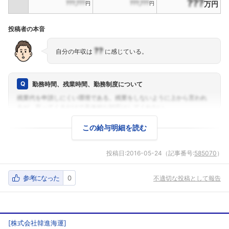
???
???,???
???,???
万円
円
円
投稿者の本音
??
自分の年収は
に感じている。
勤務時間、残業時間、勤務制度について
この給与明細を読む
投稿日:
2016-05-24
（記事番号:
585070
）
参考になった
0
不適切な投稿として報告
[
株式会社韓進海運
]