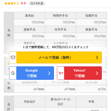
3.3
2014年度
基本給
時間外手当
役職手当
???,???
???,???
???,???
円
円
円
資格手当
住宅手当
家族手当
月
給
???,???
???,???
???,???
円
円
円
通勤手当
その他手当
１分で無料登録して、60万社の口コミをチェック
???,???
???,???
円
円
メールで登録（無料）
定期賞与
決算賞与
インセンティブ賞与
賞
（
??
回計）
（
??
回計）
与
Google
Yahoo!
???,???
???,???
???,???
円
円
円
で登録
で登録
総残業時間
サービス残業
休日出勤
勤
務
??
??
??
月
時間
月
時間
月
日
賞与(ボーナス)
月給合計
年収
合計
合
計