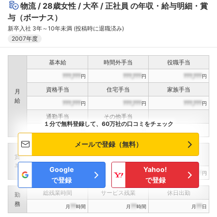
物流
28歳女性
大卒
正社員
の年収・給与明細・賞
与（ボーナス）
新卒入社 3年～10年未満 (投稿時に退職済み)
2007年度
基本給
時間外手当
役職手当
???,???
???,???
???,???
円
円
円
資格手当
住宅手当
家族手当
月
給
???,???
???,???
???,???
円
円
円
通勤手当
その他手当
１分で無料登録して、60万社の口コミをチェック
???,???
???,???
円
円
メールで登録（無料）
定期賞与
決算賞与
インセンティブ賞与
賞
（
??
回計）
（
??
回計）
与
Google
Yahoo!
???,???
???,???
???,???
円
円
円
で登録
で登録
総残業時間
サービス残業
休日出勤
勤
務
??
??
??
月
時間
月
時間
月
日