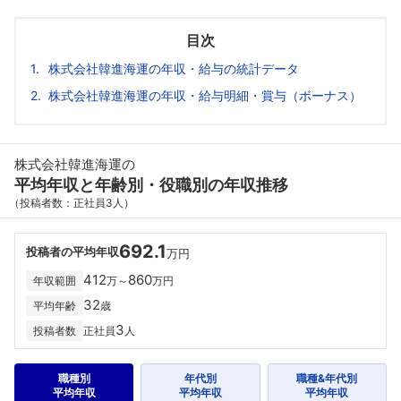
目次
株式会社韓進海運の年収・給与の統計データ
株式会社韓進海運の年収・給与明細・賞与（ボーナス）
株式会社韓進海運の
平均年収と年齢別・役職別の年収推移
（投稿者数：正社員3人）
692.1
投稿者の平均年収
万円
412
860
年収範囲
万～
万円
32
平均年齢
歳
3
投稿者数
正社員
人
職種別
年代別
職種&年代別
平均年収
平均年収
平均年収