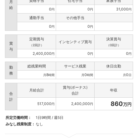
資格手当
住宅手当
家族手当
月
給
0
0
31,000
円
円
円
通勤手当
その他手当
0
0
円
円
定期賞与
決算賞与
インセンティブ賞与
賞
（2回計）
（0回計）
与
2,400,000
0
0
円
円
円
総残業時間
サービス残業
休日出勤
勤
務
8
0
0
月
時間
月
時間
月
日
賞与(ボーナス)
月給合計
年収
合計
合
計
860
517,000
2,400,000
万円
円
円
所定労働時間：
1日9時間 / 週5日
みなし残業制度：
なし