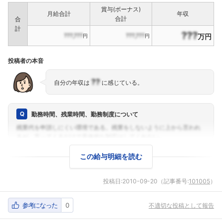
賞与(ボーナス)
月給合計
年収
合計
合
計
???
???,???
???,???
万円
円
円
フォローしました
投稿者の本音
こちらの企業もフォローしませんか？
??
自分の年収は
に感じている。
勤務時間、残業時間、勤務制度について
この給与明細を読む
投稿日:
2010-09-20
（記事番号:
101005
）
参考になった
0
不適切な投稿として報告