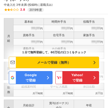
中途入社 3年未満 (投稿時に退職済み)
2.8
2019年度
基本給
時間外手当
役職手当
???,???
???,???
???,???
円
円
円
資格手当
住宅手当
家族手当
月
給
???,???
???,???
???,???
円
円
円
通勤手当
その他手当
１分で無料登録して、60万社の口コミをチェック
???,???
???,???
円
円
メールで登録（無料）
定期賞与
決算賞与
インセンティブ賞与
賞
（
??
回計）
（
??
回計）
与
Google
Yahoo!
???,???
???,???
???,???
円
円
円
で登録
で登録
総残業時間
サービス残業
休日出勤
勤
務
??
??
??
月
時間
月
時間
月
日
賞与(ボーナス)
月給合計
年収
合計
合