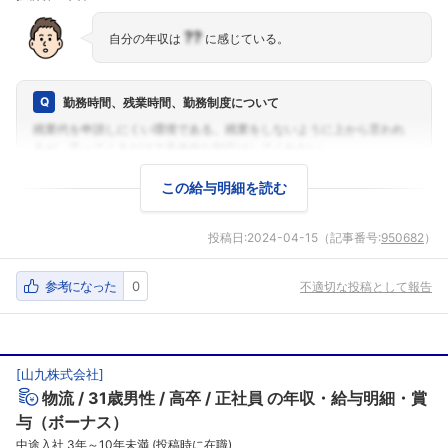
??
自分の年収は
に感じている。
勤務時間、残業時間、勤務制度について
この給与明細を読む
投稿日:
2024-04-15
（記事番号:
950682
）
参考になった
0
不適切な投稿として報告
[
山九株式会社
]
物流
31歳男性
高卒
正社員
の年収・給与明細・賞
与（ボーナス）
中途入社 3年～10年未満 (投稿時に在職)