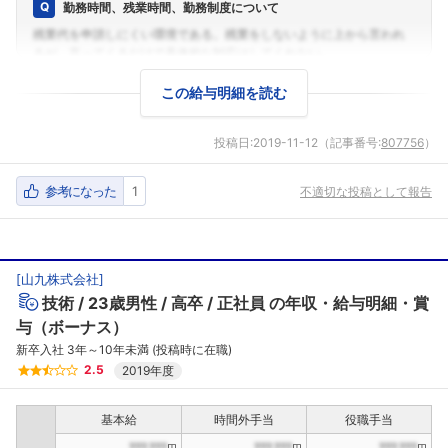
勤務時間、残業時間、勤務制度について
この給与明細を読む
投稿日:
2019-11-12
（記事番号:
807756
）
参考になった
1
不適切な投稿として報告
[
山九株式会社
]
技術
23歳男性
高卒
正社員
の年収・給与明細・賞
与（ボーナス）
新卒入社 3年～10年未満 (投稿時に在職)
2.5
2019年度
基本給
時間外手当
役職手当
???,???
???,???
???,???
円
円
円