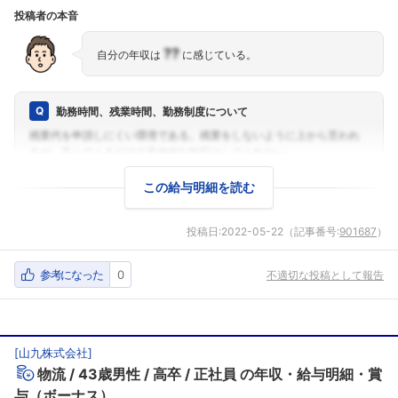
こちらの企業もフォローしませんか？
投稿者の本音
??
自分の年収は
に感じている。
勤務時間、残業時間、勤務制度について
この給与明細を読む
投稿日:
2022-05-22
（記事番号:
901687
）
参考になった
0
不適切な投稿として報告
[
山九株式会社
]
物流
43歳男性
高卒
正社員
の年収・給与明細・賞
与（ボーナス）