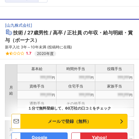
[
山九株式会社
]
技術
27歳男性
高卒
正社員
の年収・給与明細・賞
与（ボーナス）
新卒入社 3年～10年未満 (投稿時に在職)
1.7
2020年度
基本給
時間外手当
役職手当
???,???
???,???
???,???
円
円
円
資格手当
住宅手当
家族手当
月
給
???,???
???,???
???,???
円
円
円
通勤手当
その他手当
１分で無料登録して、60万社の口コミをチェック
???,???
???,???
円
円
メールで登録（無料）
定期賞与
決算賞与
インセンティブ賞与
賞
（
??
回計）
（
??
回計）
与
Google
Yahoo!