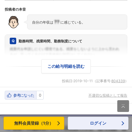
投稿者の本音
??
自分の年収は
に感じている。
勤務時間、残業時間、勤務制度について
この給与明細を読む
投稿日:
2019-10-11
（記事番号:
804339
）
参考になった
0
不適切な投稿として報告

[
山九株式会社
]
無料会員登録（1分）
ログイン
営業
28歳男性
大卒
正社員
の年収・給与明細・賞