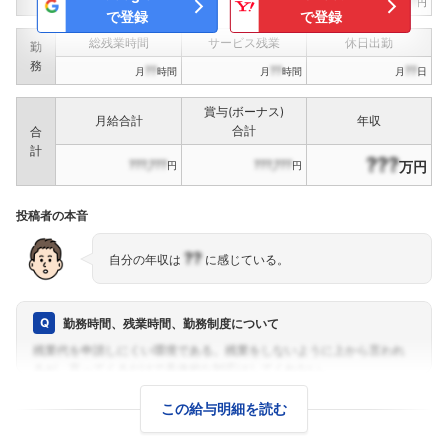
???,???
???,???
???,???
円
円
円
で登録
で登録
総残業時間
サービス残業
休日出勤
勤
務
??
??
??
月
時間
月
時間
月
日
賞与(ボーナス)
月給合計
年収
合計
合
計
???
???,???
???,???
万円
円
円
投稿者の本音
??
自分の年収は
に感じている。
勤務時間、残業時間、勤務制度について
この給与明細を読む