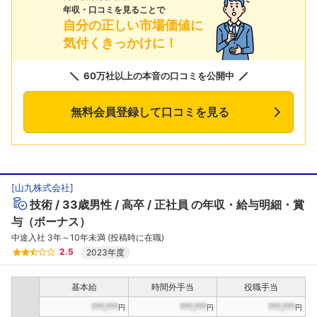
年収・口コミを見ることで
自分の正しい市場価値に
気付くきっかけに！
60万社以上の本音の口コミを公開中
無料会員登録して口コミを見る
[
山九株式会社
]
技術
33歳男性
高卒
正社員
の年収・給与明細・賞
与（ボーナス）
中途入社 3年～10年未満 (投稿時に在職)
2.5
2023年度
基本給
時間外手当
役職手当
???,???
???,???
???,???
円
円
円