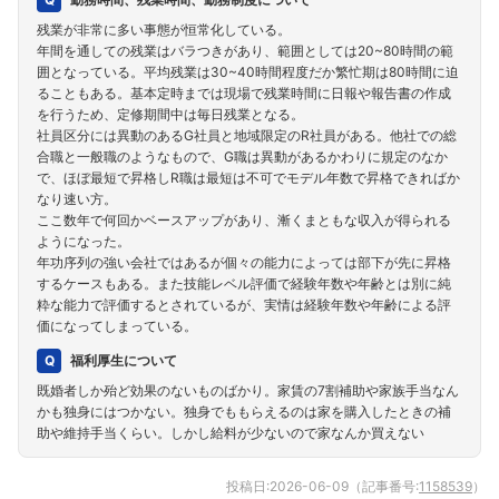
残業が非常に多い事態が恒常化している。
年間を通しての残業はバラつきがあり、範囲としては20~80時間の範
囲となっている。平均残業は30~40時間程度だか繁忙期は80時間に迫
ることもある。基本定時までは現場で残業時間に日報や報告書の作成
を行うため、定修期間中は毎日残業となる。
社員区分には異動のあるG社員と地域限定のR社員がある。他社での総
合職と一般職のようなもので、G職は異動があるかわりに規定のなか
で、ほぼ最短で昇格しR職は最短は不可でモデル年数で昇格できればか
なり速い方。
ここ数年で何回かベースアップがあり、漸くまともな収入が得られる
ようになった。
年功序列の強い会社ではあるが個々の能力によっては部下が先に昇格
するケースもある。また技能レベル評価で経験年数や年齢とは別に純
粋な能力で評価するとされているが、実情は経験年数や年齢による評
価になってしまっている。
福利厚生について
既婚者しか殆ど効果のないものばかり。家賃の7割補助や家族手当なん
かも独身にはつかない。独身でももらえるのは家を購入したときの補
助や維持手当くらい。しかし給料が少ないので家なんか買えない
投稿日:
2026-06-09
（記事番号:
1158539
）