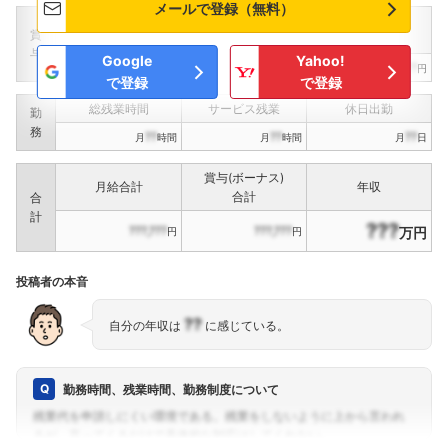
メールで登録（無料）
定期賞与
決算賞与
インセンティブ賞与
賞
（
??
回計）
（
??
回計）
与
Google
Yahoo!
???,???
???,???
???,???
円
円
円
で登録
で登録
総残業時間
サービス残業
休日出勤
勤
務
??
??
??
月
時間
月
時間
月
日
賞与(ボーナス)
月給合計
年収
合計
合
計
???
???,???
???,???
万円
円
円
投稿者の本音
??
自分の年収は
に感じている。
勤務時間、残業時間、勤務制度について