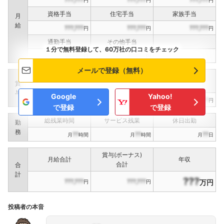
資格手当
住宅手当
家族手当
月
給
???,???
???,???
???,???
円
円
円
通勤手当
その他手当
１分で無料登録して、60万社の口コミをチェック
???,???
???,???
円
円
メールで登録（無料）
定期賞与
決算賞与
インセンティブ賞与
賞
（
??
回計）
（
??
回計）
与
Google
Yahoo!
???,???
???,???
???,???
円
円
円
で登録
で登録
総残業時間
サービス残業
休日出勤
勤
務
??
??
??
月
時間
月
時間
月
日
賞与(ボーナス)
月給合計
年収
合計
合
計
???
???,???
???,???
万円
円
円
投稿者の本音