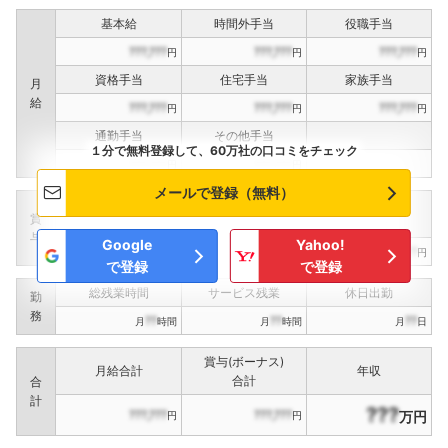
基本給
時間外手当
役職手当
???,???
???,???
???,???
円
円
円
資格手当
住宅手当
家族手当
月
給
???,???
???,???
???,???
円
円
円
通勤手当
その他手当
１分で無料登録して、60万社の口コミをチェック
???,???
???,???
円
円
メールで登録（無料）
定期賞与
決算賞与
インセンティブ賞与
賞
（
??
回計）
（
??
回計）
与
Google
Yahoo!
???,???
???,???
???,???
円
円
円
で登録
で登録
総残業時間
サービス残業
休日出勤
勤
務
??
??
??
月
時間
月
時間
月
日
賞与(ボーナス)
月給合計
年収
合計
合
計
???
???,???
???,???
万円
円
円
フォローしました