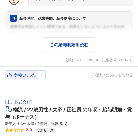
勤務時間、残業時間、勤務制度について
この給与明細を読む
投稿日:
2023-09-14
（記事番号:
939129
）
参考になった
0
不適切な投稿として報告
[
山九株式会社
]
物流
22歳男性
大卒
正社員
の年収・給与明細・賞
与（ボーナス）
新卒入社 3年未満 (投稿時に退職済み)
2.0
2018年度