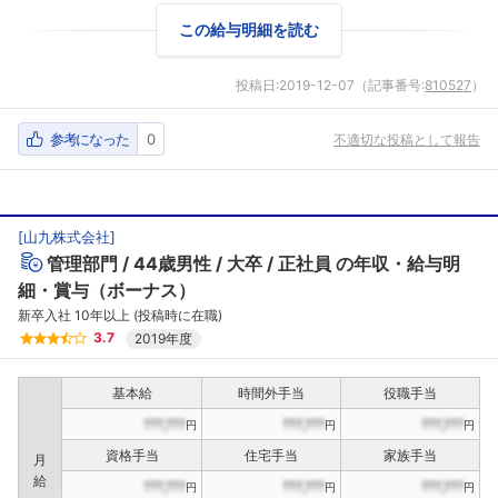
この給与明細を読む
投稿日:
2019-12-07
（記事番号:
810527
）
参考になった
0
不適切な投稿として報告
[
山九株式会社
]
管理部門
44歳男性
大卒
正社員
の年収・給与明
細・賞与（ボーナス）
新卒入社 10年以上 (投稿時に在職)
3.7
2019年度
基本給
時間外手当
役職手当
???,???
???,???
???,???
円
円
円
資格手当
住宅手当
家族手当
月
給
???,???
???,???
???,???
円
円
円