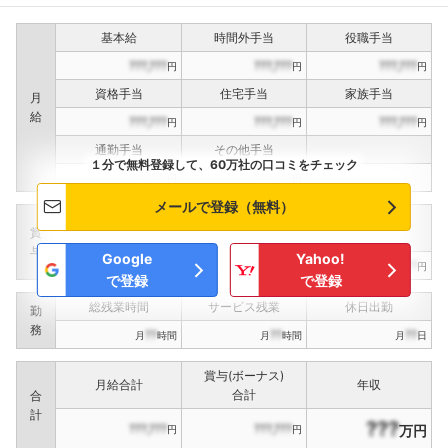
基本給
時間外手当
役職手当
???,???
???,???
???,???
円
円
円
資格手当
住宅手当
家族手当
月
給
???,???
???,???
???,???
円
円
円
通勤手当
その他手当
１分で無料登録して、60万社の口コミをチェック
???,???
???,???
円
円
メールで登録（無料）
定期賞与
決算賞与
インセンティブ賞与
賞
（
??
回計）
（
??
回計）
与
Google
Yahoo!
???,???
???,???
???,???
円
円
円
で登録
で登録
総残業時間
サービス残業
休日出勤
勤
務
??
??
??
月
時間
月
時間
月
日
賞与(ボーナス)
月給合計
年収
合計
合
計
???
???,???
???,???
万円
円
円