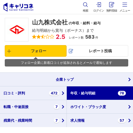
検索
ログイン
無料登録
メニュー
山九株式会社
の年収・給料・給与
給与明細から賞与（ボーナス）まで
2.5
583
レポート数
件
フォロー
レポート投稿
フォロー企業に新着口コミが追加されるとメールで通知します
企業
トップ
口コミ・
評判
472
年収・
給与明細
78
転職・
中途面接
7
ホワイト・
ブラック度
残業代・
残業時間
7
求人情報
57