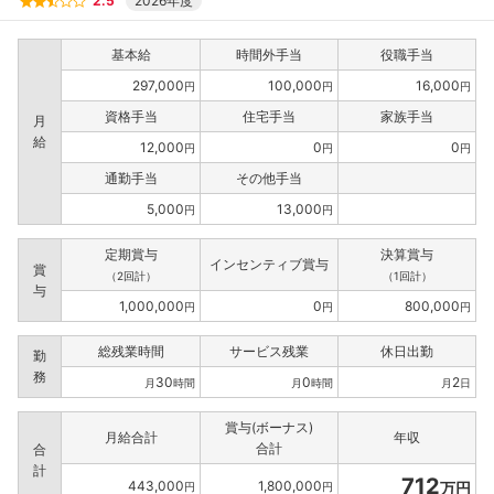
2.5
2026年度
基本給
時間外手当
役職手当
297,000
100,000
16,000
円
円
円
資格手当
住宅手当
家族手当
月
給
12,000
0
0
円
円
円
通勤手当
その他手当
5,000
13,000
円
円
定期賞与
決算賞与
インセンティブ賞与
賞
（2回計）
（1回計）
与
1,000,000
0
800,000
円
円
円
総残業時間
サービス残業
休日出勤
勤
務
30
0
2
月
時間
月
時間
月
日
賞与(ボーナス)
月給合計
年収
合計
合
計
712
443,000
1,800,000
万円
円
円