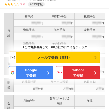
2.8
2023年度
基本給
時間外手当
役職手当
???,???
???,???
???,???
円
円
円
資格手当
住宅手当
家族手当
月
給
???,???
???,???
???,???
円
円
円
通勤手当
その他手当
１分で無料登録して、60万社の口コミをチェック
???,???
???,???
円
円
メールで登録（無料）
定期賞与
決算賞与
インセンティブ賞与
賞
（
??
回計）
（
??
回計）
与
Google
Yahoo!
???,???
???,???
???,???
円
円
円
で登録
で登録
総残業時間
サービス残業
休日出勤
勤
務
??
??
??
月
時間
月
時間
月
日
賞与(ボーナス)
月給合計
年収
合計
合
計