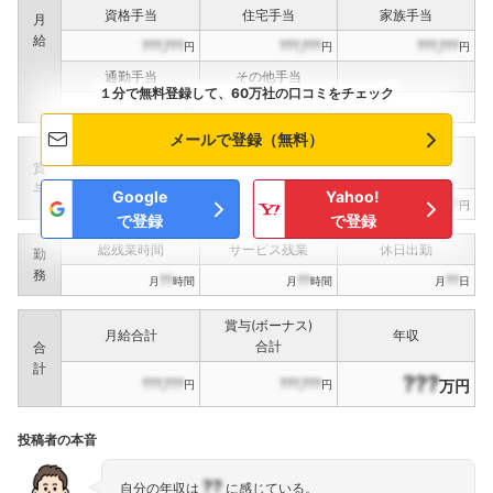
資格手当
住宅手当
家族手当
月
給
???,???
???,???
???,???
円
円
円
通勤手当
その他手当
１分で無料登録して、60万社の口コミをチェック
???,???
???,???
円
円
メールで登録（無料）
定期賞与
決算賞与
インセンティブ賞与
賞
（
??
回計）
（
??
回計）
与
Google
Yahoo!
???,???
???,???
???,???
円
円
円
で登録
で登録
総残業時間
サービス残業
休日出勤
勤
務
??
??
??
月
時間
月
時間
月
日
賞与(ボーナス)
月給合計
年収
合計
合
計
???
???,???
???,???
万円
円
円
投稿者の本音
??
自分の年収は
に感じている。