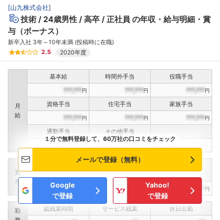
[
山九株式会社
]
技術
24歳男性
高卒
正社員
の年収・給与明細・賞
与（ボーナス）
新卒入社 3年～10年未満 (投稿時に在職)
2.5
2020年度
基本給
時間外手当
役職手当
???,???
???,???
???,???
円
円
円
資格手当
住宅手当
家族手当
月
給
???,???
???,???
???,???
円
円
円
通勤手当
その他手当
１分で無料登録して、60万社の口コミをチェック
???,???
???,???
円
円
メールで登録（無料）
定期賞与
決算賞与
インセンティブ賞与
賞
（
??
回計）
（
??
回計）
与
Google
Yahoo!
???,???
???,???
???,???
円
円
円
で登録
で登録
総残業時間
サービス残業
休日出勤
勤
務