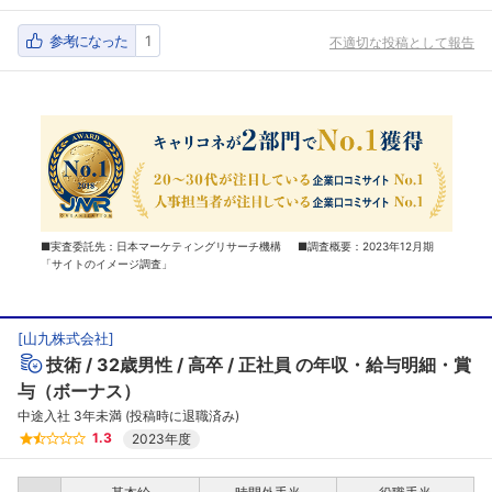
参考になった
1
不適切な投稿として報告
■実査委託先：日本マーケティングリサーチ機構 ■調査概要：2023年12月期
「サイトのイメージ調査」
[
山九株式会社
]
技術
32歳男性
高卒
正社員
の年収・給与明細・賞
与（ボーナス）
中途入社 3年未満 (投稿時に退職済み)
1.3
2023年度