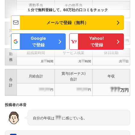
通勤手当
その他手当
１分で無料登録して、60万社の口コミをチェック
???,???
???,???
円
円
メールで登録（無料）
定期賞与
決算賞与
インセンティブ賞与
賞
（
??
回計）
（
??
回計）
与
Google
Yahoo!
???,???
???,???
???,???
円
円
円
で登録
で登録
総残業時間
サービス残業
休日出勤
勤
務
??
??
??
月
時間
月
時間
月
日
賞与(ボーナス)
月給合計
年収
合計
合
計
???
???,???
???,???
万円
円
円
投稿者の本音
??
自分の年収は
に感じている。