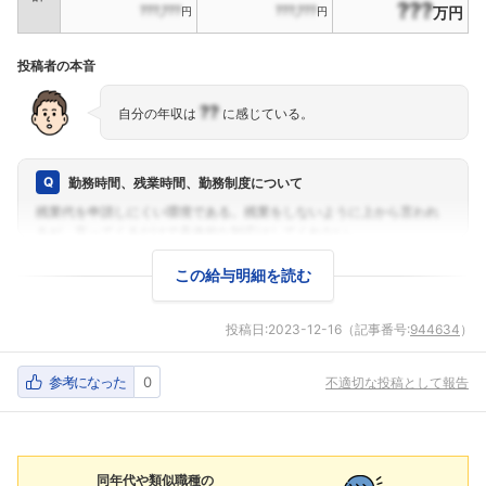
???
???,???
???,???
万円
円
円
投稿者の本音
??
自分の年収は
に感じている。
勤務時間、残業時間、勤務制度について
この給与明細を読む
投稿日:
2023-12-16
（記事番号:
944634
）
参考になった
0
不適切な投稿として報告
同年代や類似職種の