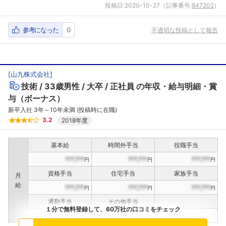
投稿日:
2020-10-27
（記事番号:
847202
）
参考になった
0
不適切な投稿として報告
[
山九株式会社
]
技術
33歳男性
大卒
正社員
の年収・給与明細・賞
与（ボーナス）
新卒入社 3年～10年未満 (投稿時に在職)
3.2
2018年度
基本給
時間外手当
役職手当
???,???
???,???
???,???
円
円
円
資格手当
住宅手当
家族手当
月
給
???,???
???,???
???,???
円
円
円
通勤手当
その他手当
１分で無料登録して、60万社の口コミをチェック
???,???
???,???
円
円