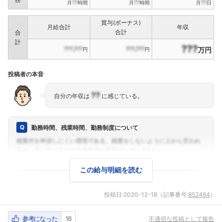
??
??
??
月
時間
月
時間
月
日
賞与(ボーナス)
月給合計
年収
合計
合
計
???
???,???
???,???
万円
円
円
投稿者の本音
??
自分の年収は
に感じている。
勤務時間、残業時間、勤務制度について
この給与明細を読む
投稿日:
2020-12-18
（記事番号:
852464
）
参考になった
16
不適切な投稿として報告