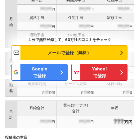
基本給
時間外手当
役職手当
???,???
???,???
???,???
円
円
円
資格手当
住宅手当
家族手当
月
給
???,???
???,???
???,???
円
円
円
通勤手当
その他手当
１分で無料登録して、60万社の口コミをチェック
???,???
???,???
円
円
メールで登録（無料）
定期賞与
決算賞与
インセンティブ賞与
賞
（
??
回計）
（
??
回計）
与
Google
Yahoo!
???,???
???,???
???,???
円
円
円
で登録
で登録
総残業時間
サービス残業
休日出勤
勤
務
??
??
??
月
時間
月
時間
月
日
賞与(ボーナス)
月給合計
年収
合計
合
計
???
???,???
???,???
万円
円
円
投稿者の本音