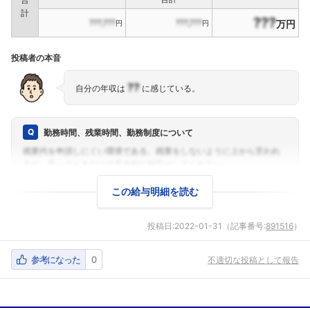
計
???
???,???
???,???
万円
円
円
投稿者の本音
??
自分の年収は
に感じている。
勤務時間、残業時間、勤務制度について
この給与明細を読む
投稿日:
2022-01-31
（記事番号:
891516
）
参考になった
0
不適切な投稿として報告