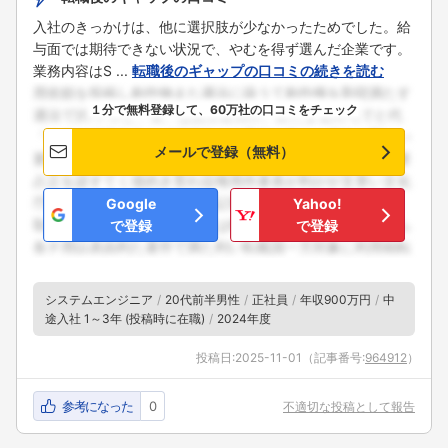
入社のきっかけは、他に選択肢が少なかったためでした。給
与面では期待できない状況で、やむを得ず選んだ企業です。
業務内容はS ...
転職後のギャップの口コミの続きを読む
１分で無料登録して、60万社の口コミをチェック
メールで登録（無料）
Google
Yahoo!
で登録
で登録
システムエンジニア
20代前半男性
正社員
年収900万円
中
途入社 1～3年 (投稿時に在職)
2024年度
投稿日:
2025-11-01
（記事番号:
964912
）
参考になった
0
不適切な投稿として報告