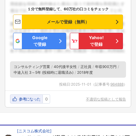
１分で無料登録して、60万社の口コミをチェック
メールで登録（無料）
Google
Yahoo!
で登録
で登録
コンサルティング営業
40代後半女性
正社員
年収900万円
中途入社 3～5年 (投稿時に退職済み)
2018年度
投稿日:
2025-11-01
（記事番号:
964888
）
参考になった
0
不適切な投稿として報告
[
ニスコム株式会社
]