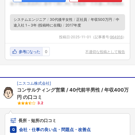
システムエンジニア
30代後半女性
正社員
年収500万円
中
途入社 1～3年 (投稿時に在職)
2017年度
投稿日:
2025-11-01
（記事番号:
964916
）
参考になった
0
不適切な投稿として報告
[
ニスコム株式会社
]
コンサルティング営業
40代前半男性
年収400万
円
の口コミ
3.2
長所・短所の口コミ
会社・仕事の良い点・問題点・改善点