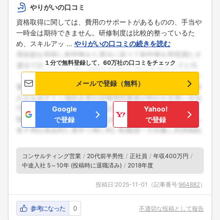
やりがいの口コミ
資格取得に関しては、費用のサポートがあるものの、手当や
一時金は期待できません。研修制度は比較的整っているた
め、スキルアッ ...
やりがいの口コミの続きを読む
１分で無料登録して、60万社の口コミをチェック
メールで登録（無料）
Google
Yahoo!
で登録
で登録
コンサルティング営業
20代前半男性
正社員
年収400万円
中途入社 5～10年 (投稿時に退職済み)
2018年度
投稿日:
2025-11-01
（記事番号:
964882
）
参考になった
0
不適切な投稿として報告