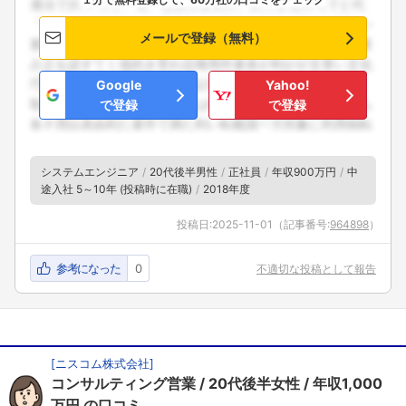
メールで登録（無料）
Google
Yahoo!
で登録
で登録
システムエンジニア
20代後半男性
正社員
年収900万円
中
途入社 5～10年 (投稿時に在職)
2018年度
投稿日:
2025-11-01
（記事番号:
964898
）
参考になった
0
不適切な投稿として報告
[
ニスコム株式会社
]
コンサルティング営業
20代後半女性
年収1,000
万円
の口コミ