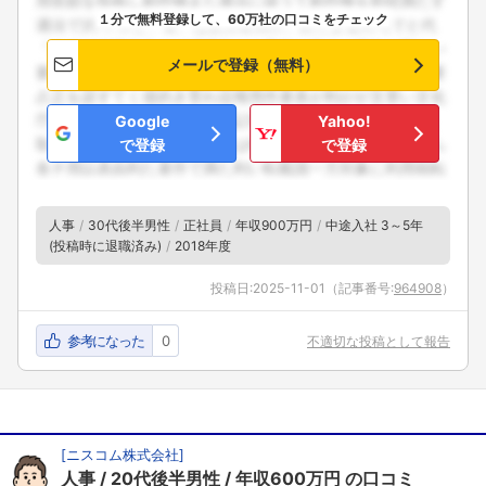
１分で無料登録して、60万社の口コミをチェック
メールで登録（無料）
Google
Yahoo!
で登録
で登録
人事
30代後半男性
正社員
年収900万円
中途入社 3～5年
(投稿時に退職済み)
2018年度
投稿日:
2025-11-01
（記事番号:
964908
）
参考になった
0
不適切な投稿として報告
[
ニスコム株式会社
]
人事
20代後半男性
年収600万円
の口コミ