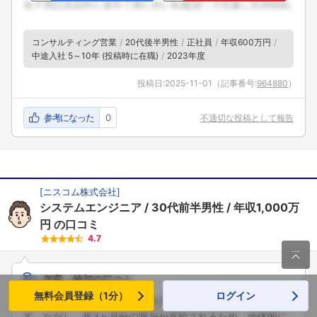
コンサルティング営業
20代後半男性
正社員
年収600万円
中途入社 5～10年 (投稿時に在職)
2023年度
投稿日:
2025-11-01
（記事番号:
964880
）
参考になった
0
不適切な投稿として報告
[
ニスコム株式会社
]
システムエンジニア
30代前半男性
年収1,000万
円
の口コミ
4.7

年収・給与の口コミ
無料会員登録（1分）
ログイン
給与面では、基本給は一般的なSES企業と大差ない印象で
す。ただし、年3ヶ月分の賞与が支給されるため、全体的に