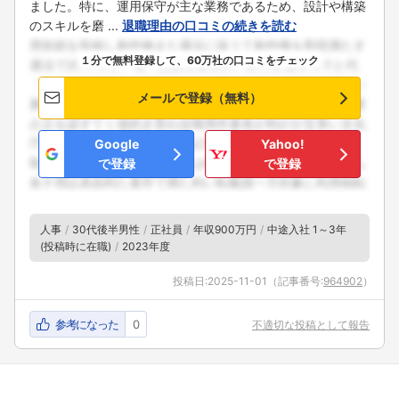
ました。特に、運用保守が主な業務であるため、設計や構築
のスキルを磨 ...
退職理由の口コミの続きを読む
１分で無料登録して、60万社の口コミをチェック
メールで登録（無料）
Google
Yahoo!
で登録
で登録
人事
30代後半男性
正社員
年収900万円
中途入社 1～3年
(投稿時に在職)
2023年度
投稿日:
2025-11-01
（記事番号:
964902
）
参考になった
0
不適切な投稿として報告
フォローしました