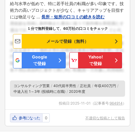
給与水準が低めで、特に若手社員の転職が多い印象です。技
術力の高いプロジェクトが少なく、キャリアアップを目指す
には物足りな ...
長所・短所の口コミの続きを読む
１分で無料登録して、60万社の口コミをチェック
メールで登録（無料）
Google
Yahoo!
で登録
で登録
コンサルティング営業
40代前半男性
正社員
年収400万円
中途入社 1～3年 (投稿時に在職)
2020年度
投稿日:
2025-11-01
（記事番号:
964914
）
参考になった
0
不適切な投稿として報告