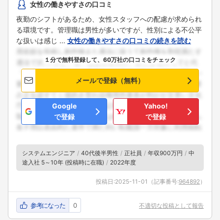
女性の働きやすさの口コミ
夜勤のシフトがあるため、女性スタッフへの配慮が求められ
る環境です。管理職は男性が多いですが、性別による不公平
な扱いは感じ ...
女性の働きやすさの口コミの続きを読む
１分で無料登録して、60万社の口コミをチェック
メールで登録（無料）
Google
Yahoo!
で登録
で登録
システムエンジニア
40代後半男性
正社員
年収900万円
中
途入社 5～10年 (投稿時に在職)
2022年度
投稿日:
2025-11-01
（記事番号:
964892
）
参考になった
0
不適切な投稿として報告