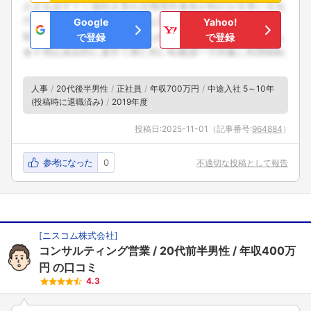
Google
Yahoo!
で登録
で登録
人事
20代後半男性
正社員
年収700万円
中途入社 5～10年
(投稿時に退職済み)
2019年度
投稿日:
2025-11-01
（記事番号:
964884
）
参考になった
0
不適切な投稿として報告
[
ニスコム株式会社
]
コンサルティング営業
20代前半男性
年収400万
円
の口コミ
4.3