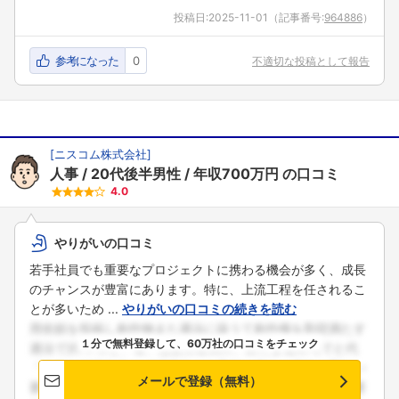
投稿日:
2025-11-01
（記事番号:
964886
）
参考になった
0
不適切な投稿として報告
[
ニスコム株式会社
]
人事
20代後半男性
年収700万円
の口コミ
4.0
やりがいの口コミ
若手社員でも重要なプロジェクトに携わる機会が多く、成長
のチャンスが豊富にあります。特に、上流工程を任されるこ
とが多いため ...
やりがいの口コミの続きを読む
１分で無料登録して、60万社の口コミをチェック
メールで登録（無料）