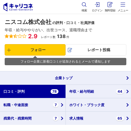
検索
ログイン
無料登録
メニュー
ニスコム株式会社
の評判・口コミ・社員評価
年収・給与ややりがい、出世コース、退職理由まで
2.9
138
レポート数
件
フォロー
レポート投稿
フォロー企業に新着口コミが追加されるとメールで通知します
企業
トップ
口コミ・
評判
78
年収・
給与明細
44
転職・
中途面接
7
ホワイト・
ブラック度
残業代・
残業時間
7
求人情報
65