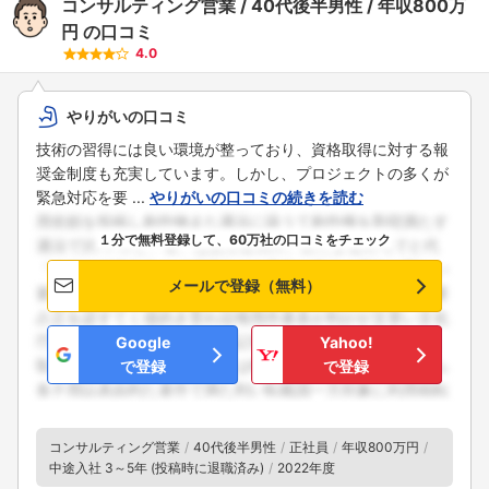
コンサルティング営業
40代後半男性
年収800万
円
の口コミ
4.0
やりがいの口コミ
技術の習得には良い環境が整っており、資格取得に対する報
奨金制度も充実しています。しかし、プロジェクトの多くが
緊急対応を要 ...
やりがいの口コミの続きを読む
１分で無料登録して、60万社の口コミをチェック
メールで登録（無料）
Google
Yahoo!
で登録
で登録
コンサルティング営業
40代後半男性
正社員
年収800万円
中途入社 3～5年 (投稿時に退職済み)
2022年度