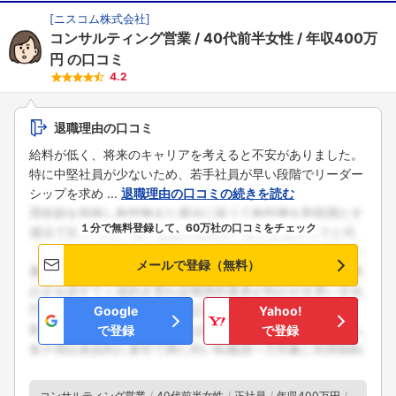
こちらの企業もフォローしませんか？
[
ニスコム株式会社
]
コンサルティング営業
40代前半女性
年収400万
円
の口コミ
4.2
退職理由の口コミ
給料が低く、将来のキャリアを考えると不安がありました。
特に中堅社員が少ないため、若手社員が早い段階でリーダー
シップを求め ...
退職理由の口コミの続きを読む
１分で無料登録して、60万社の口コミをチェック
メールで登録（無料）
Google
Yahoo!
で登録
で登録
コンサルティング営業
40代前半女性
正社員
年収400万円