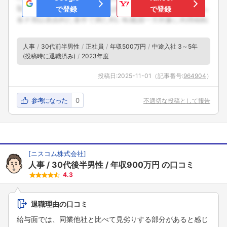
で登録
で登録
人事
30代前半男性
正社員
年収500万円
中途入社 3～5年
(投稿時に退職済み)
2023年度
投稿日:
2025-11-01
（記事番号:
964904
）
参考になった
0
不適切な投稿として報告
[
ニスコム株式会社
]
人事
30代後半男性
年収900万円
の口コミ
4.3
退職理由の口コミ
給与面では、同業他社と比べて見劣りする部分があると感じ