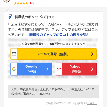
4.2
転職後のギャップの口コミ
IT業界未経験者にとって、入社のハードルが低いのは魅力的
です。教育制度は整備中で、スキルアップを目指すには自分
の努力が必 ...
転職後のギャップの口コミの続きを読む
１分で無料登録して、60万社の口コミをチェック
メールで登録（無料）
Google
Yahoo!
で登録
で登録
人事
20代後半男性
正社員
年収600万円
中途入社 5～10年
(投稿時に退職済み)
2022年度
投稿日:
2025-11-01
（記事番号:
964906
）