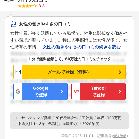
3.8
女性の働きやすさの口コミ
女性社員が多く活躍している職場で、性別に関係なく働きや
すい環境が整っています。特に人事部門には女性が多く、女
性特有の事情 ...
女性の働きやすさの口コミの続きを読む
１分で無料登録して、60万社の口コミをチェック
メールで登録（無料）
Google
Yahoo!
で登録
で登録
コンサルティング営業
20代後半女性
正社員
年収1,000万円
中途入社 1～3年 (投稿時に退職済み)
2020年度
投稿日:
2025-11-01
（記事番号:
964896
）