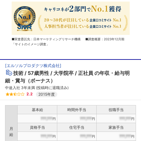
■実査委託先：日本マーケティングリサーチ機構 ■調査概要：2023年12月期
「サイトのイメージ調査」
[
エルソルプロダクツ株式会社
]
技術
57歳男性
大学院卒
正社員
の年収・給与明
細・賞与（ボーナス）
中途入社 3年未満 (投稿時に退職済み)
2.2
2015年度
基本給
時間外手当
役職手当
???,???
???,???
???,???
円
円
円
資格手当
住宅手当
家族手当
月
給
???,???
???,???
???,???
円
円
円