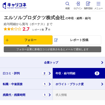
検索
ログイン
無料登録
メニュー
エルソルプロダクツ株式会社
の年収・給料・給与
給与明細から賞与（ボーナス）まで
2.7
7
レポート数
件
フォロー
レポート投稿
フォロー企業に新着口コミが追加されるとメールで通知します
企業
トップ
口コミ・
評判
2
年収・
給与明細
2
転職・
中途面接
1
ホワイト・
ブラック度
残業代・
残業時間
1
求人情報