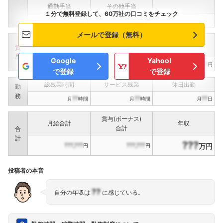
通勤手当
その他手当
１分で無料登録して、60万社の口コミをチェック
???,???
???,???
円
円
メールで登録（無料）
定期賞与
決算賞与
インセンティブ賞与
賞
（
??
回計）
（
??
回計）
与
Google
Yahoo!
???,???
???,???
???,???
円
円
円
で登録
で登録
総残業時間
サービス残業
休日出勤
勤
務
??
??
??
月
時間
月
時間
月
日
賞与(ボーナス)
月給合計
年収
合計
合
計
???
???,???
???,???
万円
円
円
投稿者の本音
??
自分の年収は
に感じている。