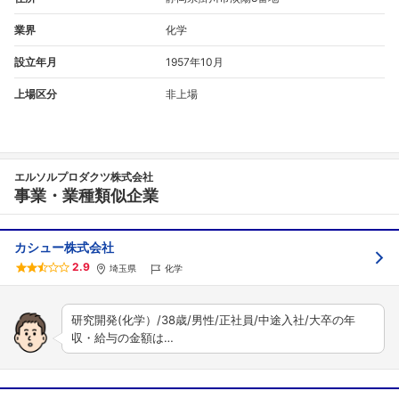
業界
化学
設立年月
1957年10月
上場区分
非上場
エルソルプロダクツ株式会社
事業・業種類似企業
カシュー株式会社
2.9
埼玉県
化学
研究開発(化学）/38歳/男性/正社員/中途入社/大卒の年
収・給与の金額は…