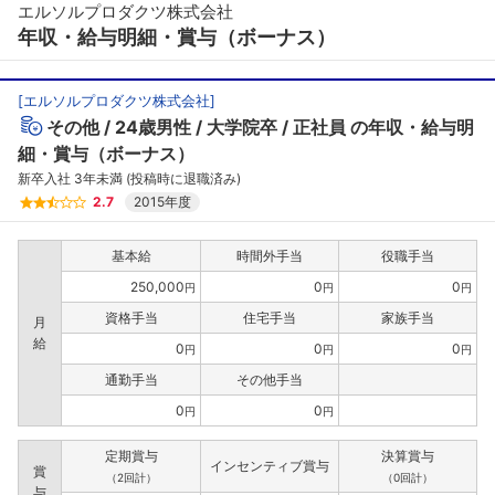
エルソルプロダクツ株式会社
年収・給与明細・賞与（ボーナス）
[
エルソルプロダクツ株式会社
]
その他
24歳男性
大学院卒
正社員
の年収・給与明
細・賞与（ボーナス）
新卒入社 3年未満 (投稿時に退職済み)
2.7
2015年度
基本給
時間外手当
役職手当
250,000
0
0
円
円
円
資格手当
住宅手当
家族手当
月
給
0
0
0
円
円
円
通勤手当
その他手当
0
0
円
円
定期賞与
決算賞与
インセンティブ賞与
賞
（2回計）
（0回計）
与