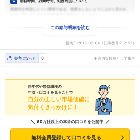
勤務時間、残業時間、勤務制度について
この給与明細を読む
投稿日:
2018-02-04
（記事番号:
712153
）
参考になった
0
不適切な投稿として報告
同年代や類似職種の
年収・口コミを見ることで
自分の正しい市場価値に
気付くきっかけに！
フォローしました
60万社以上の本音の口コミを公開中
こちらの企業もフォローしませんか？
無料会員登録して口コミを見る