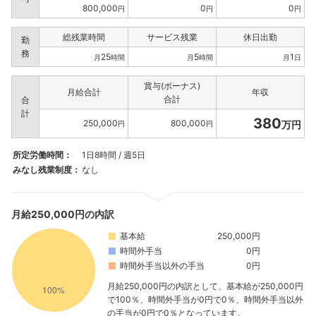
800,000
0
0
円
円
円
総残業時間
サービス残業
休日出勤
勤
務
25
5
1
月
時間
月
時間
月
日
賞与(ボーナス)
月給合計
年収
合計
合
計
380
250,000
800,000
万円
円
円
所定労働時間：
1日8時間 / 週5日
みなし残業制度：
なし
月給250,000円の内訳
基本給
250,000円
時間外手当
0円
時間外手当以外の手当
0円
月給250,000円の内訳として、基本給が250,000円
で100％、時間外手当が0円で0％、時間外手当以外
の手当が0円で0％となっています。